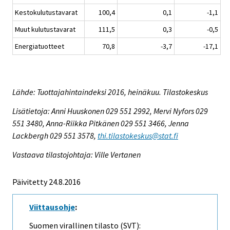
Kestokulutustavarat
100,4
0,1
-1,1
Muut kulutustavarat
111,5
0,3
-0,5
Energiatuotteet
70,8
-3,7
-17,1
Lähde: Tuottajahintaindeksi 2016, heinäkuu. Tilastokeskus
Lisätietoja: Anni Huuskonen 029 551 2992, Mervi Nyfors 029
551 3480, Anna-Riikka Pitkänen 029 551 3466, Jenna
Lackbergh 029 551 3578,
thi.tilastokeskus@stat.fi
Vastaava tilastojohtaja: Ville Vertanen
Päivitetty 24.8.2016
Viittausohje
:
Suomen virallinen tilasto (SVT):