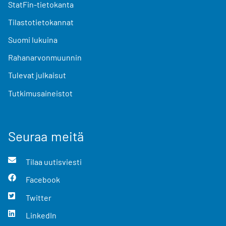
StatFin-tietokanta
Tilastotietokannat
Suomi lukuina
Rahanarvonmuunnin
Tulevat julkaisut
Tutkimusaineistot
Seuraa meitä
Tilaa uutisviesti
Facebook
Twitter
LinkedIn