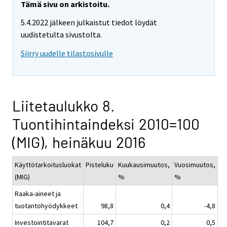
Tämä sivu on arkistoitu.
5.4.2022 jälkeen julkaistut tiedot löydät
uudistetulta sivustolta.
Siirry uudelle tilastosivulle
Liitetaulukko 8.
Tuontihintaindeksi 2010=100
(MIG), heinäkuu 2016
Käyttötarkoitusluokat
Pisteluku
Kuukausimuutos,
Vuosimuutos,
(MIG)
%
%
Raaka-aineet ja
tuotantohyödykkeet
98,8
0,4
-4,8
Investointitavarat
104,7
0,2
0,5