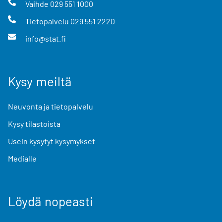
Vaihde
029 551 1000
Tietopalvelu
029 551 2220
info@stat.fi
Kysy meiltä
Neuvonta ja tietopalvelu
Kysy tilastoista
Usein kysytyt kysymykset
Medialle
Löydä nopeasti