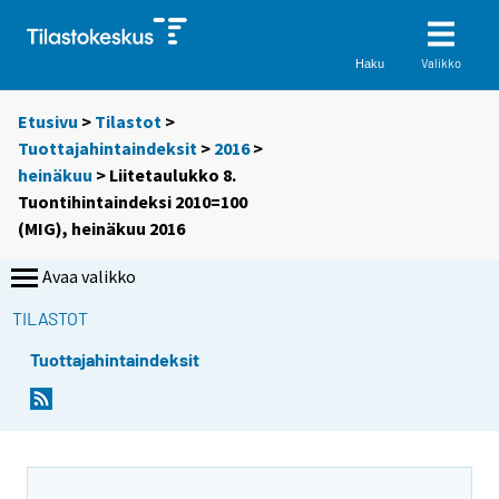
Valikko
Haku
Etusivu
>
Tilastot
>
Tuottajahintaindeksit
>
2016
>
heinäkuu
> Liitetaulukko 8.
Tuontihintaindeksi 2010=100
(MIG), heinäkuu 2016
Avaa valikko
TILASTOT
Tuottajahintaindeksit