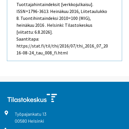
Tuottajahintaindeksit [verkkojulkaisu].
ISSN=1796-3613.
Heinäkuu
2016, Liitetaulukko
8. Tuontihintaindeksi 2010=100 (MIG),
heinäkuu 2016 . Helsinki: Tilastokeskus
[viitattu: 6.8.2026].
Saantitapa:
https://stat.fi/til/thi/2016/07/thi_2016_07_20
16-08-24_tau_008_fi.html
Työpajankatu
13
00580
Helsinki