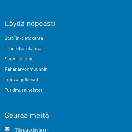
Löydä nopeasti
StatFin-tietokanta
Tilastotietokannat
Suomi lukuina
Rahanarvonmuunnin
Tulevat julkaisut
Tutkimusaineistot
Seuraa meitä
Tilaa uutisviesti