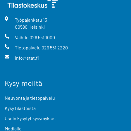
Työpajankatu
13
00580
Helsinki
Vaihde
029 551 1000
Tietopalvelu
029 551 2220
info@stat.fi
Kysy meiltä
Neuvonta ja tietopalvelu
Kysy tilastoista
Usein kysytyt kysymykset
Medialle