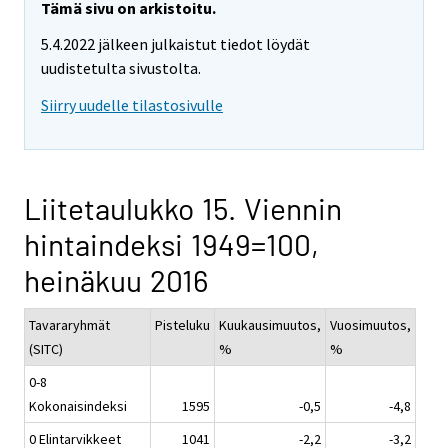
Tämä sivu on arkistoitu.
5.4.2022 jälkeen julkaistut tiedot löydät
uudistetulta sivustolta.
Siirry uudelle tilastosivulle
Liitetaulukko 15. Viennin
hintaindeksi 1949=100,
heinäkuu 2016
Tavararyhmät
Pisteluku
Kuukausimuutos,
Vuosimuutos,
(SITC)
%
%
0-8
Kokonaisindeksi
1595
-0,5
-4,8
0 Elintarvikkeet
1041
-2,2
-3,2