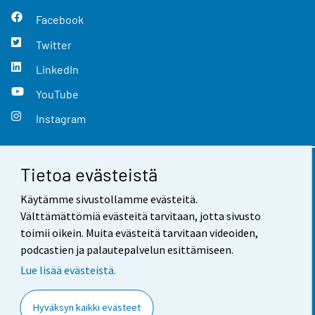
Facebook
Twitter
LinkedIn
YouTube
Instagram
Tietoa evästeistä
Yhteystiedot
Käytämme sivustollamme evästeitä.
Palaute
Välttämättömiä evästeitä tarvitaan, jotta sivusto
toimii oikein. Muita evästeitä tarvitaan videoiden,
Käyttöehdot
podcastien ja palautepalvelun esittämiseen.
Tietosuoja
Lue lisää evästeistä.
Saavutettavuus
Hyväksyn kaikki evästeet