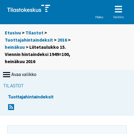
Valikko
Haku
Etusivu
>
Tilastot
>
Tuottajahintaindeksit
>
2016
>
heinäkuu
> Liitetaulukko 15.
Viennin hintaindeksi 1949=100,
heinäkuu 2016
Avaa valikko
TILASTOT
Tuottajahintaindeksit