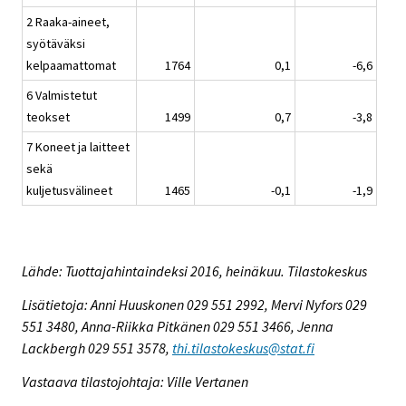
2 Raaka-aineet,
syötäväksi
kelpaamattomat
1764
0,1
-6,6
6 Valmistetut
teokset
1499
0,7
-3,8
7 Koneet ja laitteet
sekä
kuljetusvälineet
1465
-0,1
-1,9
Lähde: Tuottajahintaindeksi 2016, heinäkuu. Tilastokeskus
Lisätietoja: Anni Huuskonen 029 551 2992, Mervi Nyfors 029
551 3480, Anna-Riikka Pitkänen 029 551 3466, Jenna
Lackbergh 029 551 3578,
thi.tilastokeskus@stat.fi
Vastaava tilastojohtaja: Ville Vertanen