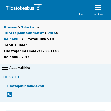
Valikko
Haku
Etusivu
>
Tilastot
>
Tuottajahintaindeksit
>
2016
>
heinäkuu
> Liitetaulukko 18.
Teollisuuden
tuottajahintaindeksi 2005=100,
heinäkuu 2016
Avaa valikko
TILASTOT
Tuottajahintaindeksit