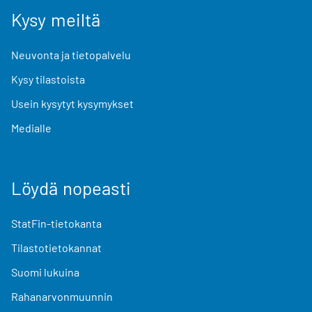
Kysy meiltä
Neuvonta ja tietopalvelu
Kysy tilastoista
Usein kysytyt kysymykset
Medialle
Löydä nopeasti
StatFin-tietokanta
Tilastotietokannat
Suomi lukuina
Rahanarvonmuunnin