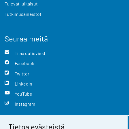
Tulevat julkaisut
Tutkimusaineistot
Seuraa meitä
Tilaa uutisviesti
Facebook
Twitter
LinkedIn
YouTube
Instagram
Tietoa evästeistä
Yhteystiedot