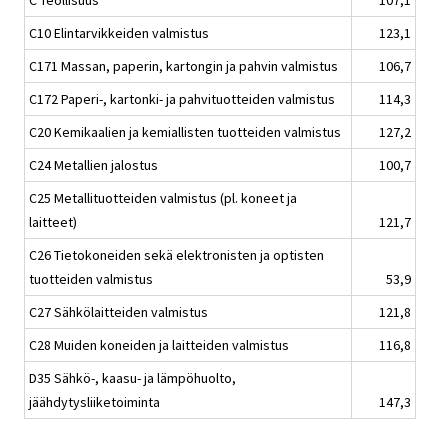
C Teollisuus
107,1
C10 Elintarvikkeiden valmistus
123,1
C171 Massan, paperin, kartongin ja pahvin valmistus
106,7
C172 Paperi-, kartonki- ja pahvituotteiden valmistus
114,3
C20 Kemikaalien ja kemiallisten tuotteiden valmistus
127,2
C24 Metallien jalostus
100,7
C25 Metallituotteiden valmistus (pl. koneet ja
laitteet)
121,7
C26 Tietokoneiden sekä elektronisten ja optisten
tuotteiden valmistus
53,9
C27 Sähkölaitteiden valmistus
121,8
C28 Muiden koneiden ja laitteiden valmistus
116,8
D35 Sähkö-, kaasu- ja lämpöhuolto,
jäähdytysliiketoiminta
147,3