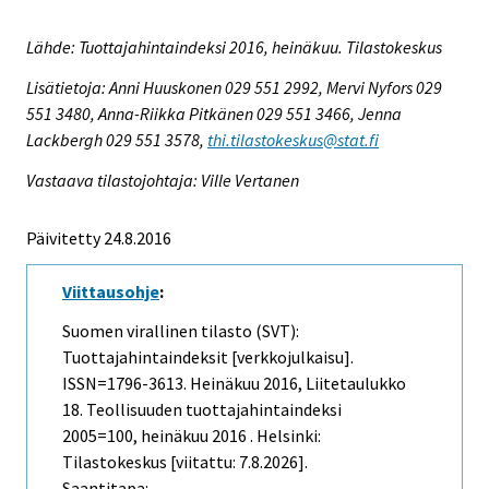
Lähde: Tuottajahintaindeksi 2016, heinäkuu. Tilastokeskus
Lisätietoja: Anni Huuskonen 029 551 2992, Mervi Nyfors 029
551 3480, Anna-Riikka Pitkänen 029 551 3466, Jenna
Lackbergh 029 551 3578,
thi.tilastokeskus@stat.fi
Vastaava tilastojohtaja: Ville Vertanen
Päivitetty 24.8.2016
Viittausohje
:
Suomen virallinen tilasto (SVT):
Tuottajahintaindeksit [verkkojulkaisu].
ISSN=1796-3613.
Heinäkuu
2016, Liitetaulukko
18. Teollisuuden tuottajahintaindeksi
2005=100, heinäkuu 2016 . Helsinki:
Tilastokeskus [viitattu: 7.8.2026].
Saantitapa: