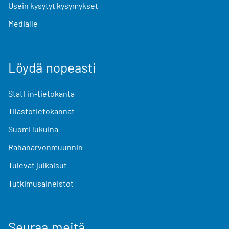
Usein kysytyt kysymykset
Medialle
Löydä nopeasti
StatFin-tietokanta
Tilastotietokannat
Suomi lukuina
Rahanarvonmuunnin
Tulevat julkaisut
Tutkimusaineistot
Seuraa meitä