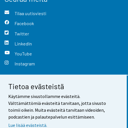
Tilaa uutisviesti
Facebook
Twitter
LinkedIn
YouTube
Instagram
Tietoa evästeistä
Yhteystiedot
Käytämme sivustollamme evästeitä.
Palaute
Välttämättömiä evästeitä tarvitaan, jotta sivusto
toimii oikein. Muita evästeitä tarvitaan videoiden,
Käyttöehdot
podcastien ja palautepalvelun esittämiseen.
Tietosuoja
Lue lisää evästeistä.