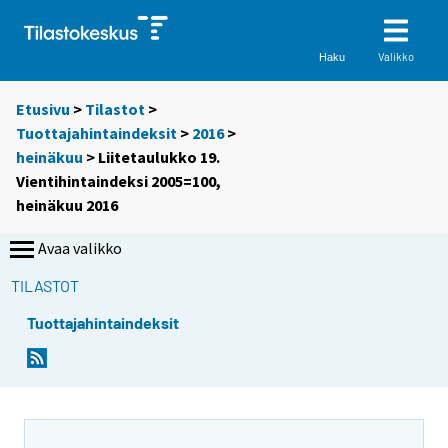
Valikko
Haku
Etusivu
>
Tilastot
>
Tuottajahintaindeksit
>
2016
>
heinäkuu
> Liitetaulukko 19.
Vientihintaindeksi 2005=100,
heinäkuu 2016
Avaa valikko
TILASTOT
Tuottajahintaindeksit