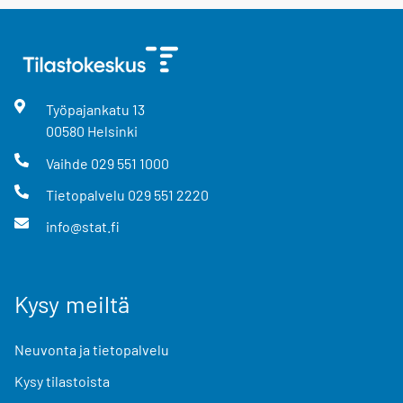
Työpajankatu
13
00580
Helsinki
Vaihde
029 551 1000
Tietopalvelu
029 551 2220
info@stat.fi
Kysy meiltä
Neuvonta ja tietopalvelu
Kysy tilastoista