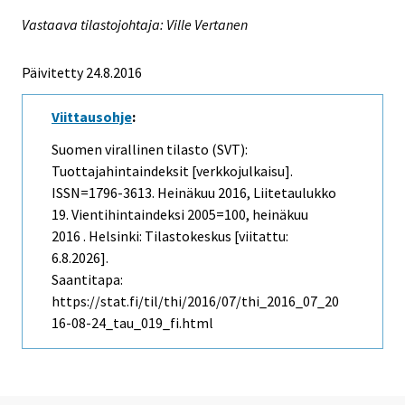
Vastaava tilastojohtaja: Ville Vertanen
Päivitetty 24.8.2016
Viittausohje
:
Suomen virallinen tilasto (SVT):
Tuottajahintaindeksit [verkkojulkaisu].
ISSN=1796-3613.
Heinäkuu
2016, Liitetaulukko
19. Vientihintaindeksi 2005=100, heinäkuu
2016 . Helsinki: Tilastokeskus [viitattu:
6.8.2026].
Saantitapa:
https://stat.fi/til/thi/2016/07/thi_2016_07_20
16-08-24_tau_019_fi.html