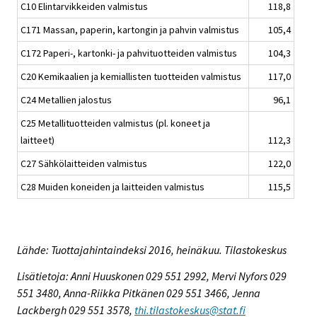
C10 Elintarvikkeiden valmistus
118,8
C171 Massan, paperin, kartongin ja pahvin valmistus
105,4
C172 Paperi-, kartonki- ja pahvituotteiden valmistus
104,3
C20 Kemikaalien ja kemiallisten tuotteiden valmistus
117,0
C24 Metallien jalostus
96,1
C25 Metallituotteiden valmistus (pl. koneet ja
laitteet)
112,3
C27 Sähkölaitteiden valmistus
122,0
C28 Muiden koneiden ja laitteiden valmistus
115,5
Lähde: Tuottajahintaindeksi 2016, heinäkuu. Tilastokeskus
Lisätietoja: Anni Huuskonen 029 551 2992, Mervi Nyfors 029
551 3480, Anna-Riikka Pitkänen 029 551 3466, Jenna
Lackbergh 029 551 3578,
thi.tilastokeskus@stat.fi