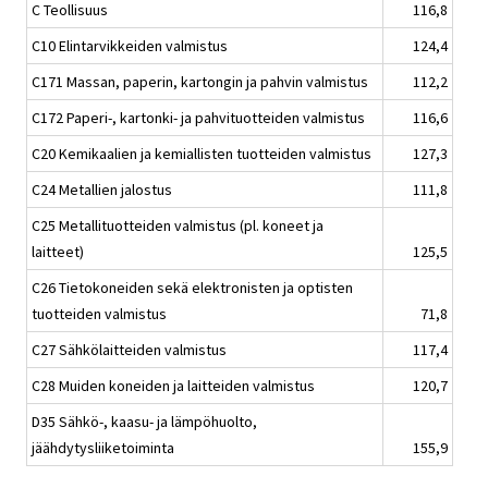
C Teollisuus
116,8
C10 Elintarvikkeiden valmistus
124,4
C171 Massan, paperin, kartongin ja pahvin valmistus
112,2
C172 Paperi-, kartonki- ja pahvituotteiden valmistus
116,6
C20 Kemikaalien ja kemiallisten tuotteiden valmistus
127,3
C24 Metallien jalostus
111,8
C25 Metallituotteiden valmistus (pl. koneet ja
laitteet)
125,5
C26 Tietokoneiden sekä elektronisten ja optisten
tuotteiden valmistus
71,8
C27 Sähkölaitteiden valmistus
117,4
C28 Muiden koneiden ja laitteiden valmistus
120,7
D35 Sähkö-, kaasu- ja lämpöhuolto,
jäähdytysliiketoiminta
155,9