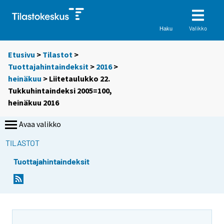
Valikko
Haku
Etusivu
>
Tilastot
>
Tuottajahintaindeksit
>
2016
>
heinäkuu
> Liitetaulukko 22.
Tukkuhintaindeksi 2005=100,
heinäkuu 2016
Avaa valikko
TILASTOT
Tuottajahintaindeksit