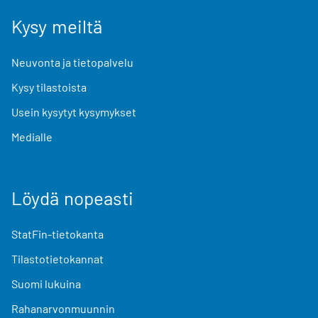
Kysy meiltä
Neuvonta ja tietopalvelu
Kysy tilastoista
Usein kysytyt kysymykset
Medialle
Löydä nopeasti
StatFin-tietokanta
Tilastotietokannat
Suomi lukuina
Rahanarvonmuunnin