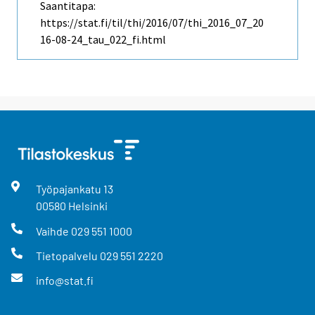
Saantitapa:
https://stat.fi/til/thi/2016/07/thi_2016_07_20
16-08-24_tau_022_fi.html
Työpajankatu
13
00580
Helsinki
Vaihde
029 551 1000
Tietopalvelu
029 551 2220
info@stat.fi