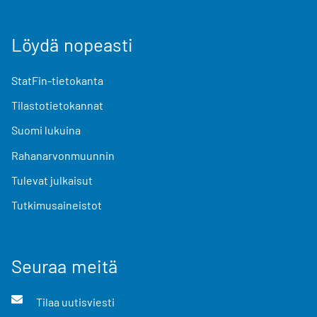
Löydä nopeasti
StatFin-tietokanta
Tilastotietokannat
Suomi lukuina
Rahanarvonmuunnin
Tulevat julkaisut
Tutkimusaineistot
Seuraa meitä
Tilaa uutisviesti