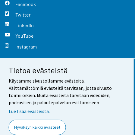
Facebook
Twitter
LinkedIn
YouTube
Instagram
Tietoa evästeistä
Yhteystiedot
Käytämme sivustollamme evästeitä.
Palaute
Välttämättömiä evästeitä tarvitaan, jotta sivusto
toimii oikein. Muita evästeitä tarvitaan videoiden,
Käyttöehdot
podcastien ja palautepalvelun esittämiseen.
Tietosuoja
Lue lisää evästeistä.
Saavutettavuus
Hyväksyn kaikki evästeet
Tietoa sivustosta