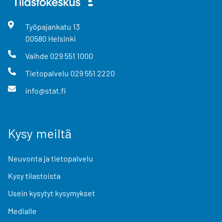
Työpajankatu
13
00580
Helsinki
Vaihde
029 551 1000
Tietopalvelu
029 551 2220
info@stat.fi
Kysy meiltä
Neuvonta ja tietopalvelu
Kysy tilastoista
Usein kysytyt kysymykset
Medialle