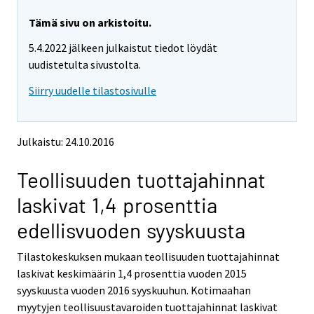
r
r
e
e
Tämä sivu on arkistoitu.
m
m
5.4.2022 jälkeen julkaistut tiedot löydät
o
o
v
v
uudistetulta sivustolta.
i
i
Siirry uudelle tilastosivulle
n
n
g
g
t
t
o
o
Julkaistu: 24.10.2016
a
a
n
n
Teollisuuden tuottajahinnat
o
o
t
t
laskivat 1,4 prosenttia
h
h
e
e
edellisvuoden syyskuusta
r
r
s
s
Tilastokeskuksen mukaan teollisuuden tuottajahinnat
e
e
laskivat keskimäärin 1,4 prosenttia vuoden 2015
r
r
v
v
syyskuusta vuoden 2016 syyskuuhun. Kotimaahan
i
i
myytyjen teollisuustavaroiden tuottajahinnat laskivat