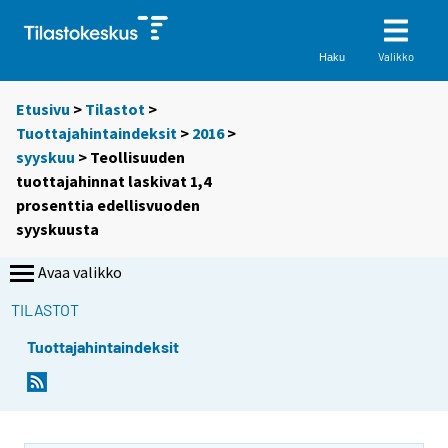
Valikko
Haku
Etusivu
>
Tilastot
>
Tuottajahintaindeksit
>
2016
>
syyskuu
> Teollisuuden
tuottajahinnat laskivat 1,4
prosenttia edellisvuoden
syyskuusta
Avaa valikko
TILASTOT
Tuottajahintaindeksit
Y
Y
o
o
u
u
a
a