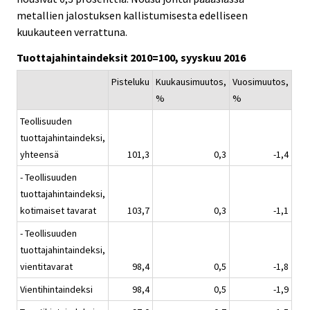
metallien jalostuksen kallistumisesta edelliseen
kuukauteen verrattuna.
Tuottajahintaindeksit 2010=100, syyskuu 2016
Pisteluku
Kuukausimuutos,
Vuosimuutos,
%
%
Teollisuuden
tuottajahintaindeksi,
yhteensä
101,3
0,3
-1,4
- Teollisuuden
tuottajahintaindeksi,
kotimaiset tavarat
103,7
0,3
-1,1
- Teollisuuden
tuottajahintaindeksi,
vientitavarat
98,4
0,5
-1,8
Vientihintaindeksi
98,4
0,5
-1,9