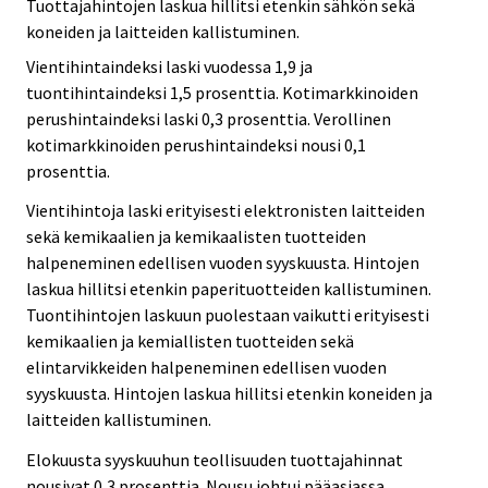
Tuottajahintojen laskua hillitsi etenkin sähkön sekä
koneiden ja laitteiden kallistuminen.
Vientihintaindeksi laski vuodessa 1,9 ja
tuontihintaindeksi 1,5 prosenttia. Kotimarkkinoiden
perushintaindeksi laski 0,3 prosenttia. Verollinen
kotimarkkinoiden perushintaindeksi nousi 0,1
prosenttia.
Vientihintoja laski erityisesti elektronisten laitteiden
sekä kemikaalien ja kemikaalisten tuotteiden
halpeneminen edellisen vuoden syyskuusta. Hintojen
laskua hillitsi etenkin paperituotteiden kallistuminen.
Tuontihintojen laskuun puolestaan vaikutti erityisesti
kemikaalien ja kemiallisten tuotteiden sekä
elintarvikkeiden halpeneminen edellisen vuoden
syyskuusta. Hintojen laskua hillitsi etenkin koneiden ja
laitteiden kallistuminen.
Elokuusta syyskuuhun teollisuuden tuottajahinnat
nousivat 0,3 prosenttia. Nousu johtui pääasiassa