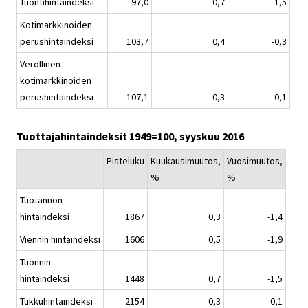
Tuontihintaindeksi
97,0
0,7
-1,5
Kotimarkkinoiden
perushintaindeksi
103,7
0,4
-0,3
Verollinen
kotimarkkinoiden
perushintaindeksi
107,1
0,3
0,1
Tuottajahintaindeksit 1949=100, syyskuu 2016
Pisteluku
Kuukausimuutos,
Vuosimuutos,
%
%
Tuotannon
hintaindeksi
1867
0,3
-1,4
Viennin hintaindeksi
1606
0,5
-1,9
Tuonnin
hintaindeksi
1448
0,7
-1,5
Tukkuhintaindeksi
2154
0,3
0,1