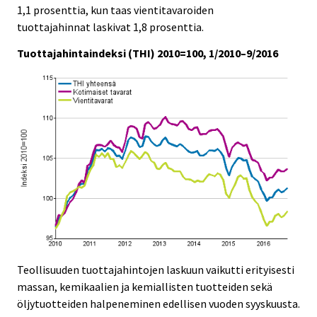
c
c
1,1 prosenttia, kun taas vientitavaroiden
e
e
tuottajahinnat laskivat 1,8 prosenttia.
.
.
Tuottajahintaindeksi (THI) 2010=100, 1/2010–9/2016
Teollisuuden tuottajahintojen laskuun vaikutti erityisesti
massan, kemikaalien ja kemiallisten tuotteiden sekä
öljytuotteiden halpeneminen edellisen vuoden syyskuusta.