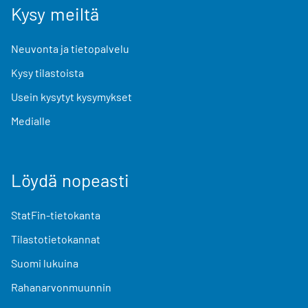
Kysy meiltä
Neuvonta ja tietopalvelu
Kysy tilastoista
Usein kysytyt kysymykset
Medialle
Löydä nopeasti
StatFin-tietokanta
Tilastotietokannat
Suomi lukuina
Rahanarvonmuunnin