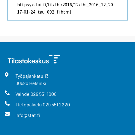
https://stat.fi/til/thi/2016/12/thi_2016_12_20
17-01-24_tau_002_fi.html
Työpajankatu
13
00580
Helsinki
Vaihde
029 551 1000
Tietopalvelu
029 551 2220
info@stat.fi