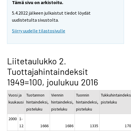
Tämä sivu on arkistoitu.
5.4.2022 jälkeen julkaistut tiedot löydät
uudistetulta sivustolta.
Siirry uudelle tilastosivulle
Liitetaulukko 2.
Tuottajahintaindeksit
1949=100, joulukuu 2016
Vuosi ja
Tuotannon
Viennin
Tuonnin
Tukkuhintaindeks
kuukausi
hintaindeksi,
hintaindeksi,
hintaindeksi,
pisteluku
pisteluku
pisteluku
pisteluku
2000
1-
12
1666
1686
1335
170