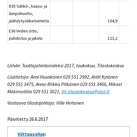
D35 Sähkö-, kaasu- ja
lämpöhuolto,
jäähdytysliiketoiminta
104,9
E36 Veden otto,
puhdistus ja jakelu
123,2
Lähde: Tuottajahintaindeksi 2017, toukokuu. Tilastokeskus
Lisätietoja: Anni Huuskonen 029 551 2992, Antti Kytönen
029 551 3475, Anna-Riikka Pitkänen 029 551 3466, Mikael
Mäkimattila 029 551 3021,
thi.tilastokeskus@stat.fi
Vastaava tilastojohtaja: Ville Vertanen
Päivitetty 26.6.2017
Viittausohje
: