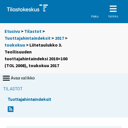
Valikko
Haku
Etusivu
>
Tilastot
>
Tuottajahintaindeksit
>
2017
>
toukokuu
> Liitetaulukko 3.
Teollisuuden
tuottajahintaindeksi 2010=100
(TOL 2008), toukokuu 2017
Avaa valikko
TILASTOT
Tuottajahintaindeksit