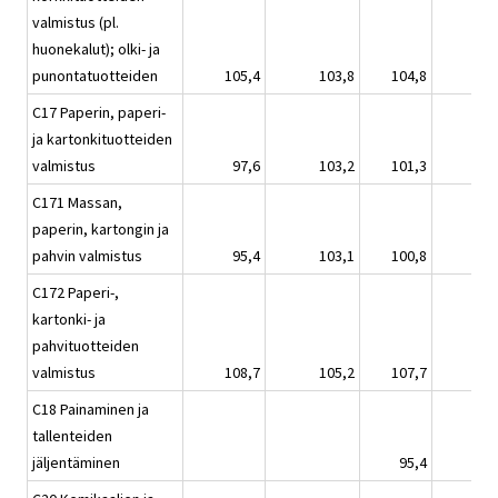
valmistus (pl.
huonekalut); olki- ja
punontatuotteiden
105,4
103,8
104,8
C17 Paperin, paperi-
ja kartonkituotteiden
valmistus
97,6
103,2
101,3
C171 Massan,
paperin, kartongin ja
pahvin valmistus
95,4
103,1
100,8
C172 Paperi-,
kartonki- ja
pahvituotteiden
valmistus
108,7
105,2
107,7
C18 Painaminen ja
tallenteiden
jäljentäminen
95,4