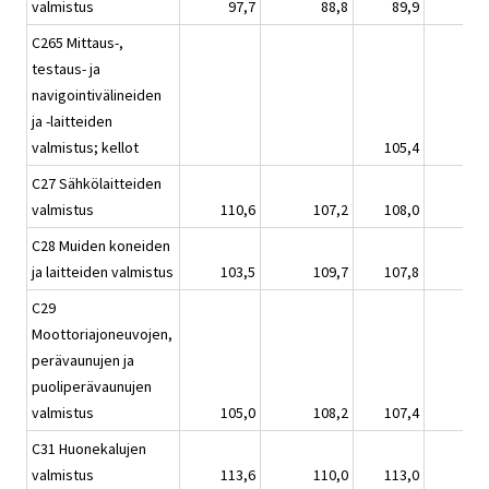
valmistus
97,7
88,8
89,9
C265 Mittaus-,
testaus- ja
navigointivälineiden
ja -laitteiden
valmistus; kellot
105,4
C27 Sähkölaitteiden
valmistus
110,6
107,2
108,0
C28 Muiden koneiden
ja laitteiden valmistus
103,5
109,7
107,8
C29
Moottoriajoneuvojen,
perävaunujen ja
puoliperävaunujen
valmistus
105,0
108,2
107,4
C31 Huonekalujen
valmistus
113,6
110,0
113,0