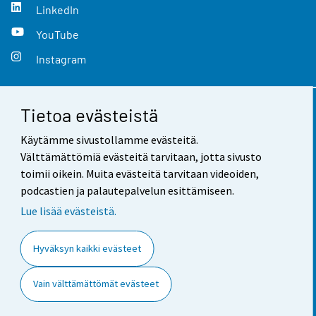
LinkedIn
YouTube
Instagram
Tietoa evästeistä
Yhteystiedot
Käytämme sivustollamme evästeitä.
Palaute
Välttämättömiä evästeitä tarvitaan, jotta sivusto
toimii oikein. Muita evästeitä tarvitaan videoiden,
Käyttöehdot
podcastien ja palautepalvelun esittämiseen.
Tietosuoja
Lue lisää evästeistä.
Saavutettavuus
Hyväksyn kaikki evästeet
Tietoa sivustosta
Vain välttämättömät evästeet
Evästeasetukset