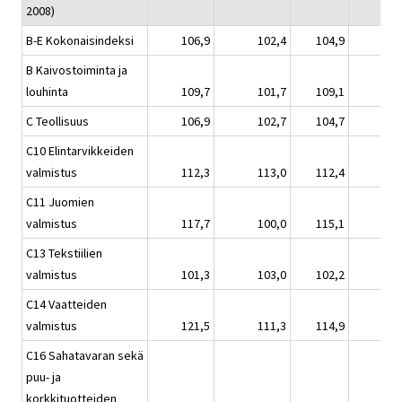
2008)
B-E Kokonaisindeksi
106,9
102,4
104,9
B Kaivostoiminta ja
louhinta
109,7
101,7
109,1
C Teollisuus
106,9
102,7
104,7
C10 Elintarvikkeiden
valmistus
112,3
113,0
112,4
C11 Juomien
valmistus
117,7
100,0
115,1
C13 Tekstiilien
valmistus
101,3
103,0
102,2
C14 Vaatteiden
valmistus
121,5
111,3
114,9
C16 Sahatavaran sekä
puu- ja
korkkituotteiden