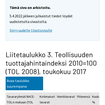
Tämä sivu on arkistoitu.
5.4.2022 jälkeen julkaistut tiedot löydät
uudistetulta sivustolta.
Siirry uudelle tilastosivulle
Liitetaulukko 3. Teollisuuden
tuottajahintaindeksi 2010=100
(TOL 2008), toukokuu 2017
Avaa taulukko
suurempana
Tavararyhmät NACE-
Kotimaiset
Vientitavarat
Yhteensä
Kuukausi
TOL:n mukaan (TOL
tavarat
%