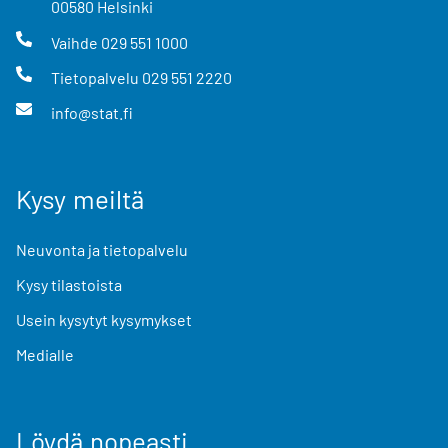
00580
Helsinki
Vaihde
029 551 1000
Tietopalvelu
029 551 2220
info@stat.fi
Kysy meiltä
Neuvonta ja tietopalvelu
Kysy tilastoista
Usein kysytyt kysymykset
Medialle
Löydä nopeasti