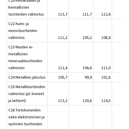
C20 Kemikaalien ja
kemiallisten
tuotteiden valmistus
113,7
111,7
112,6
C22 Kumi- ja
muovituotteiden
valmistus
111,2
105,2
108,6
C23 Muiden ei-
metallisten
mineraalituotteiden
valmistus
112,4
106,6
111,0
C24 Metallien jalostus
105,7
99,9
101,8
C25 Metallituotteiden
valmistus (pl. koneet
ja laitteet)
113,2
120,6
114,5
C26 Tietokoneiden
sekä elektronisten ja
optisten tuotteiden