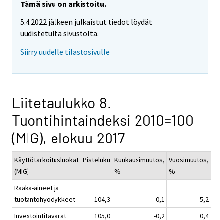
Tämä sivu on arkistoitu.
5.4.2022 jälkeen julkaistut tiedot löydät
uudistetulta sivustolta.
Siirry uudelle tilastosivulle
Liitetaulukko 8.
Tuontihintaindeksi 2010=100
(MIG), elokuu 2017
Käyttötarkoitusluokat
Pisteluku
Kuukausimuutos,
Vuosimuutos,
(MIG)
%
%
Raaka-aineet ja
tuotantohyödykkeet
104,3
-0,1
5,2
Investointitavarat
105,0
-0,2
0,4