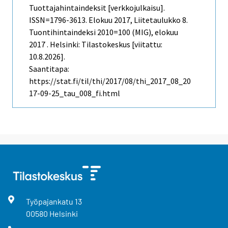
Tuottajahintaindeksit [verkkojulkaisu].
ISSN=1796-3613.
Elokuu
2017, Liitetaulukko 8.
Tuontihintaindeksi 2010=100 (MIG), elokuu
2017 . Helsinki: Tilastokeskus [viitattu:
10.8.2026].
Saantitapa:
https://stat.fi/til/thi/2017/08/thi_2017_08_20
17-09-25_tau_008_fi.html
Työpajankatu
13
00580
Helsinki