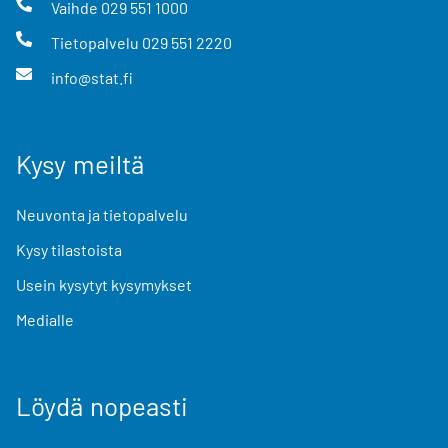
Vaihde
029 551 1000
Tietopalvelu
029 551 2220
info@stat.fi
Kysy meiltä
Neuvonta ja tietopalvelu
Kysy tilastoista
Usein kysytyt kysymykset
Medialle
Löydä nopeasti