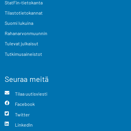
StatFin-tietokanta
Tilastotietokannat
Suomi lukuina
Rahanarvonmuunnin
Tulevat julkaisut
Tutkimusaineistot
Seuraa meitä
Tilaa uutisviesti
Facebook
Twitter
LinkedIn