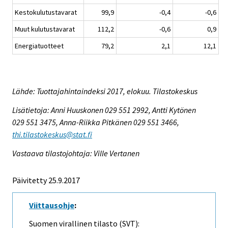
Kestokulutustavarat
99,9
-0,4
-0,6
Muut kulutustavarat
112,2
-0,6
0,9
Energiatuotteet
79,2
2,1
12,1
Lähde: Tuottajahintaindeksi 2017, elokuu. Tilastokeskus
Lisätietoja: Anni Huuskonen 029 551 2992, Antti Kytönen
029 551 3475, Anna-Riikka Pitkänen 029 551 3466,
thi.tilastokeskus@stat.fi
Vastaava tilastojohtaja: Ville Vertanen
Päivitetty 25.9.2017
Viittausohje
:
Suomen virallinen tilasto (SVT):