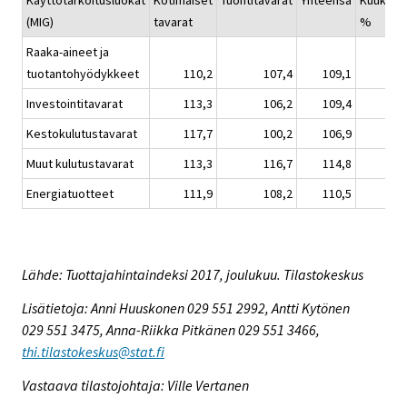
Käyttötarkoitusluokat
Kotimaiset
Tuontitavarat
Yhteensä
Kuukaus
(MIG)
tavarat
%
Raaka-aineet ja
tuotantohyödykkeet
110,2
107,4
109,1
Investointitavarat
113,3
106,2
109,4
Kestokulutustavarat
117,7
100,2
106,9
Muut kulutustavarat
113,3
116,7
114,8
Energiatuotteet
111,9
108,2
110,5
Lähde: Tuottajahintaindeksi 2017, joulukuu. Tilastokeskus
Lisätietoja: Anni Huuskonen 029 551 2992, Antti Kytönen
029 551 3475, Anna-Riikka Pitkänen 029 551 3466,
thi.tilastokeskus@stat.fi
Vastaava tilastojohtaja: Ville Vertanen