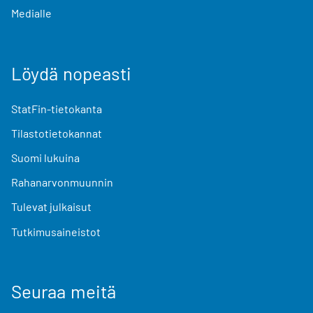
Medialle
Löydä nopeasti
StatFin-tietokanta
Tilastotietokannat
Suomi lukuina
Rahanarvonmuunnin
Tulevat julkaisut
Tutkimusaineistot
Seuraa meitä