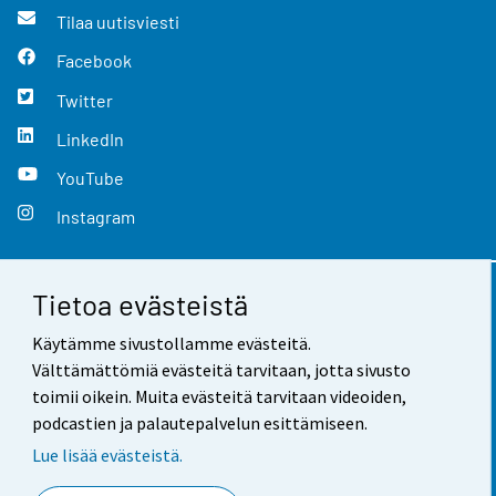
Tilaa uutisviesti
Facebook
Twitter
LinkedIn
YouTube
Instagram
Tietoa evästeistä
Yhteystiedot
Käytämme sivustollamme evästeitä.
Palaute
Välttämättömiä evästeitä tarvitaan, jotta sivusto
toimii oikein. Muita evästeitä tarvitaan videoiden,
Käyttöehdot
podcastien ja palautepalvelun esittämiseen.
Tietosuoja
Lue lisää evästeistä.
Saavutettavuus