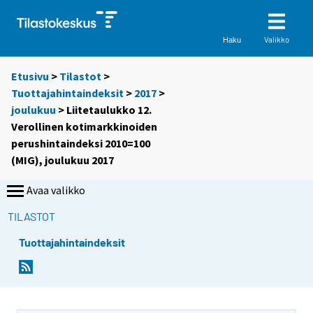
Valikko
Haku
Etusivu
>
Tilastot
>
Tuottajahintaindeksit
>
2017
>
joulukuu
> Liitetaulukko 12.
Verollinen kotimarkkinoiden
perushintaindeksi 2010=100
(MIG), joulukuu 2017
Avaa valikko
TILASTOT
Tuottajahintaindeksit