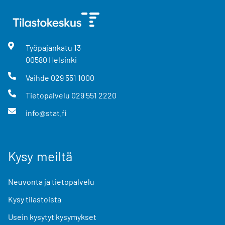
Työpajankatu
13
00580
Helsinki
Vaihde
029 551 1000
Tietopalvelu
029 551 2220
info@stat.fi
Kysy meiltä
Neuvonta ja tietopalvelu
Kysy tilastoista
Usein kysytyt kysymykset