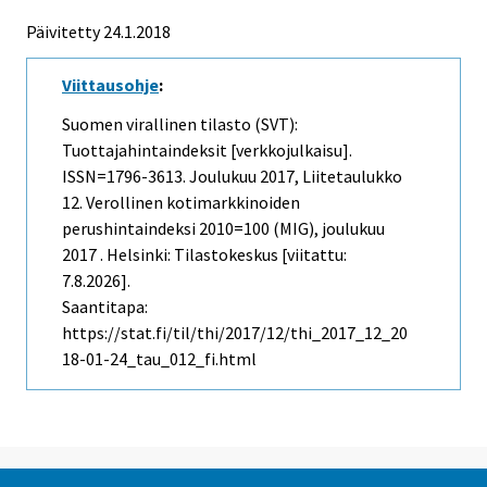
Päivitetty 24.1.2018
Viittausohje
:
Suomen virallinen tilasto (SVT):
Tuottajahintaindeksit [verkkojulkaisu].
ISSN=1796-3613.
Joulukuu
2017, Liitetaulukko
12. Verollinen kotimarkkinoiden
perushintaindeksi 2010=100 (MIG), joulukuu
2017 . Helsinki: Tilastokeskus [viitattu:
7.8.2026].
Saantitapa:
https://stat.fi/til/thi/2017/12/thi_2017_12_20
18-01-24_tau_012_fi.html