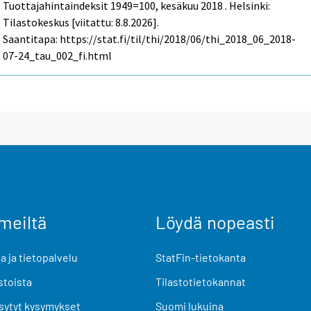
Tuottajahintaindeksit 1949=100, kesäkuu 2018 . Helsinki:
Tilastokeskus [viitattu: 8.8.2026].
Saantitapa: https://stat.fi/til/thi/2018/06/thi_2018_06_2018-
07-24_tau_002_fi.html
meiltä
Löydä nopeasti
 ja tietopalvelu
StatFin-tietokanta
stoista
Tilastotietokannat
sytyt kysymykset
Suomi lukuina