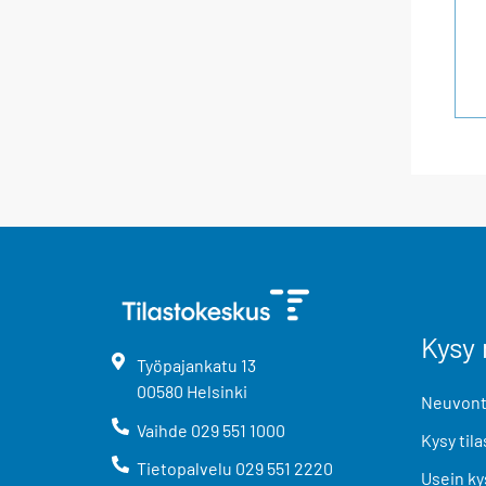
Kysy 
Työpajankatu
13
00580
Helsinki
Neuvonta
Vaihde
029 551 1000
Kysy tila
Tietopalvelu
029 551 2220
Usein ky