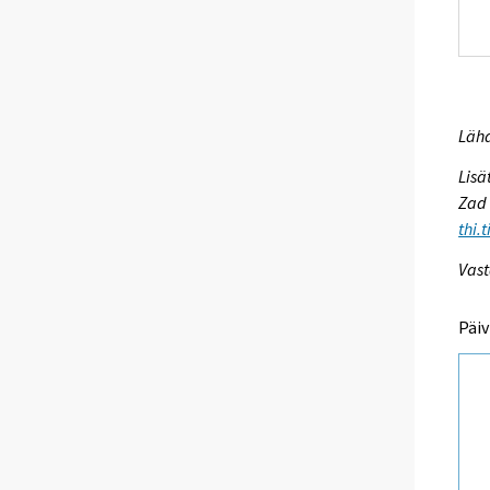
Lähd
Lisä
Zad 
thi.
Vast
Päiv