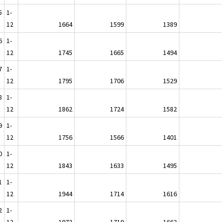
5
1-
12
1664
1599
1389
6
1-
12
1745
1665
1494
7
1-
12
1795
1706
1529
8
1-
12
1862
1724
1582
9
1-
12
1756
1566
1401
0
1-
12
1843
1633
1495
1
1-
12
1944
1714
1616
2
1-
12
1973
1719
1662