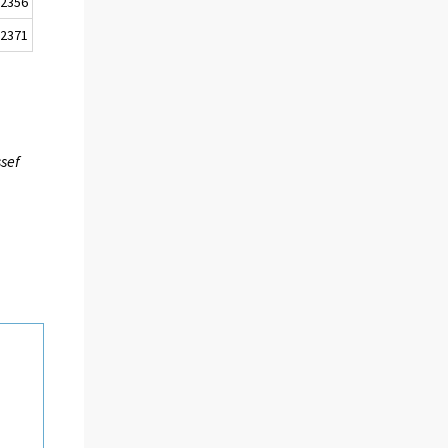
2356
2371
ssef