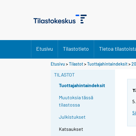
Etusivu
Tilastotieto
Tietoa tilastoist
Etusivu
>
Tilastot
>
Tuottajahintaindeksit
>
20
TILASTOT
Tuottajahintaindeksit
T
Muutoksia tässä
5
tilastossa
S
Julkistukset
Katsaukset