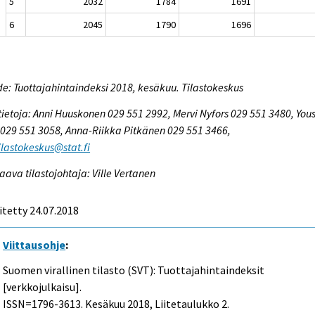
5
2032
1784
1691
6
2045
1790
1696
e: Tuottajahintaindeksi 2018, kesäkuu. Tilastokeskus
tietoja: Anni Huuskonen 029 551 2992, Mervi Nyfors 029 551 3480, You
029 551 3058, Anna-Riikka Pitkänen 029 551 3466,
tilastokeskus@stat.fi
aava tilastojohtaja: Ville Vertanen
itetty 24.07.2018
Viittausohje
:
Suomen virallinen tilasto (SVT): Tuottajahintaindeksit
[verkkojulkaisu].
ISSN=1796-3613.
Kesäkuu
2018, Liitetaulukko 2.