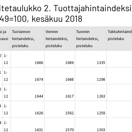
itetaulukko 2. Tuottajahintaindeksi
49=100, kesäkuu 2018
i ja
Tuotannon
Viennin
Tuonnin
Tukkuhintaind
kausi
hintaindeksi,
hintaindeksi,
hintaindeksi,
pisteluku
pisteluku
pisteluku
pisteluku
0
1-
12
1666
1686
1335
1
1-
12
1674
1668
1298
2
1-
12
1644
1617
1263
3
1-
12
1626
1562
1258
4
1-
12
1631
1570
1303