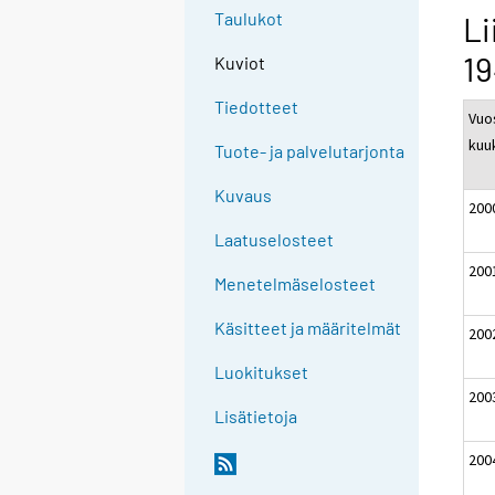
Taulukot
Li
19
Kuviot
Tiedotteet
Vuos
kuu
Tuote- ja palvelutarjonta
Kuvaus
200
Laatuselosteet
200
Menetelmäselosteet
Käsitteet ja määritelmät
200
Luokitukset
200
Lisätietoja
200