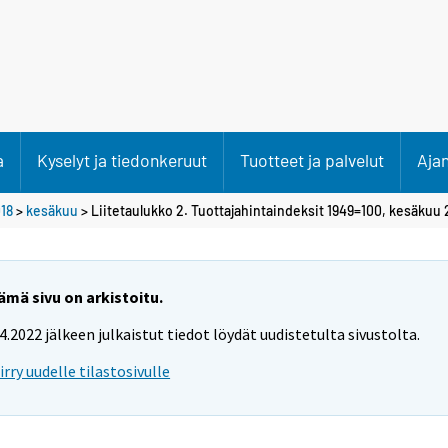
a
Kyselyt ja tiedonkeruut
Tuotteet ja palvelut
Aja
18
>
kesäkuu
> Liitetaulukko 2. Tuottajahintaindeksit 1949=100, kesäkuu 
ämä sivu on arkistoitu.
.4.2022 jälkeen julkaistut tiedot löydät uudistetulta sivustolta.
iirry uudelle tilastosivulle