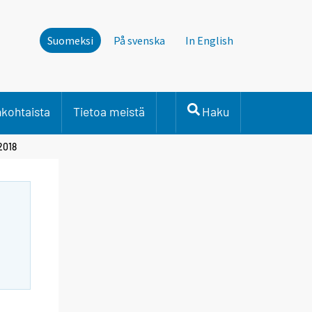
Suomeksi
På svenska
In English
nkohtaista
Tietoa meistä
Haku
2018