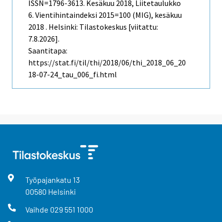
ISSN=1796-3613.
Kesäkuu
2018, Liitetaulukko
6. Vientihintaindeksi 2015=100 (MIG), kesäkuu
2018 . Helsinki: Tilastokeskus [viitattu:
7.8.2026].
Saantitapa:
https://stat.fi/til/thi/2018/06/thi_2018_06_20
18-07-24_tau_006_fi.html
Työpajankatu
13
00580
Helsinki
Vaihde
029 551 1000