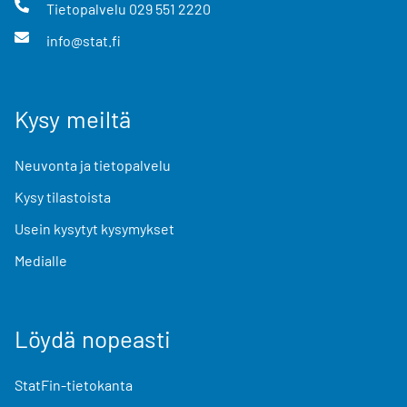
Tietopalvelu
029 551 2220
info@stat.fi
Kysy meiltä
Neuvonta ja tietopalvelu
Kysy tilastoista
Usein kysytyt kysymykset
Medialle
Löydä nopeasti
StatFin-tietokanta