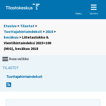
Valikko
Haku
Etusivu
>
Tilastot
>
Tuottajahintaindeksit
>
2018
>
kesäkuu
> Liitetaulukko 6.
Vientihintaindeksi 2015=100
(MIG), kesäkuu 2018
Avaa valikko
TILASTOT
Tuottajahintaindeksit