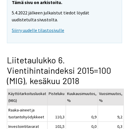
Tämä sivu on arkistoitu.
5.4.2022 jälkeen julkaistut tiedot löydät
uudistetulta sivustolta.
Siirry uudelle tilastosivulle
Liitetaulukko 6.
Vientihintaindeksi 2015=100
(MIG), kesäkuu 2018
Käyttötarkoitusluokat
Pisteluku
Kuukausimuutos,
Vuosimuutos,
(MIG)
%
%
Raaka-aineet ja
tuotantohyödykkeet
110,3
0,9
9,2
Investointitavarat
102,5
0,0
0,3