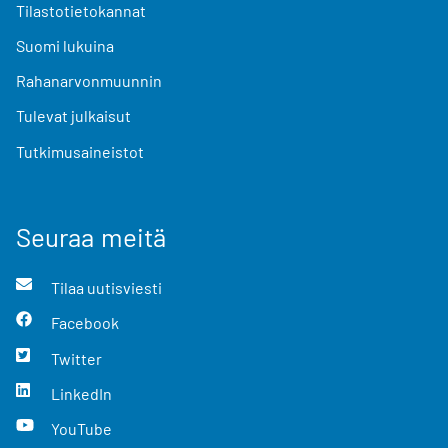
Tilastotietokannat
Suomi lukuina
Rahanarvonmuunnin
Tulevat julkaisut
Tutkimusaineistot
Seuraa meitä
Tilaa uutisviesti
Facebook
Twitter
LinkedIn
YouTube