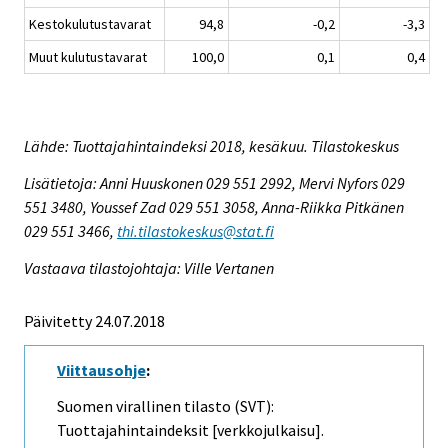
Kestokulutustavarat
94,8
-0,2
-3,3
Muut kulutustavarat
100,0
0,1
0,4
Lähde: Tuottajahintaindeksi 2018, kesäkuu. Tilastokeskus
Lisätietoja: Anni Huuskonen 029 551 2992, Mervi Nyfors 029
551 3480, Youssef Zad 029 551 3058, Anna-Riikka Pitkänen
029 551 3466,
thi.tilastokeskus@stat.fi
Vastaava tilastojohtaja: Ville Vertanen
Päivitetty 24.07.2018
Viittausohje
:
Suomen virallinen tilasto (SVT):
Tuottajahintaindeksit [verkkojulkaisu].