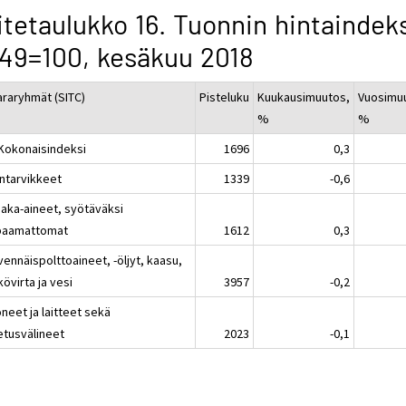
itetaulukko 16. Tuonnin hintaindek
49=100, kesäkuu 2018
araryhmät (SITC)
Pisteluku
Kuukausimuutos,
Vuosimu
%
%
 Kokonaisindeksi
1696
0,3
intarvikkeet
1339
-0,6
aaka-aineet, syötäväksi
paamattomat
1612
0,3
vennäispolttoaineet, -öljyt, kaasu,
övirta ja vesi
3957
-0,2
neet ja laitteet sekä
etusvälineet
2023
-0,1