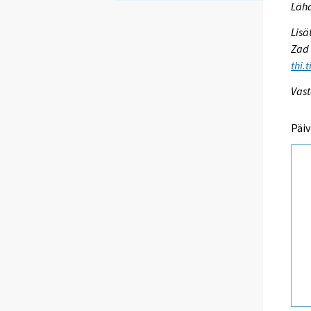
Lähd
Lisä
Zad 
thi.
Vast
Päiv