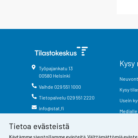
Kysy 
Työpajankatu
13
00580
Helsinki
Neuvonta
Vaihde
029 551 1000
Kysy tila
Tietopalvelu
029 551 2220
Usein ky
info@stat.fi
Medialle
Tietoa evästeistä
Käytämme sivustollamme evästeitä. Välttämättömiä evästeitä t