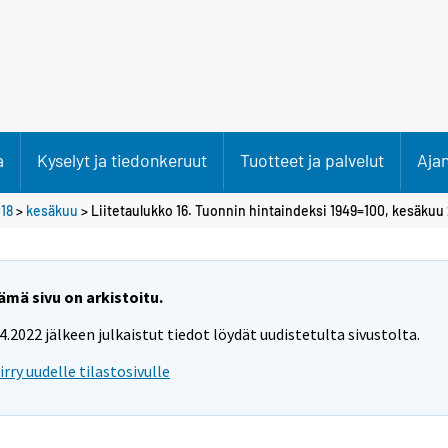
a
Kyselyt ja tiedonkeruut
Tuotteet ja palvelut
Aja
18
>
kesäkuu
> Liitetaulukko 16. Tuonnin hintaindeksi 1949=100, kesäkuu
ämä sivu on arkistoitu.
.4.2022 jälkeen julkaistut tiedot löydät uudistetulta sivustolta.
iirry uudelle tilastosivulle