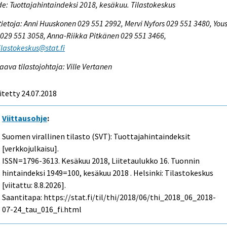
e: Tuottajahintaindeksi 2018, kesäkuu. Tilastokeskus
tietoja: Anni Huuskonen 029 551 2992, Mervi Nyfors 029 551 3480, You
029 551 3058, Anna-Riikka Pitkänen 029 551 3466,
tilastokeskus@stat.fi
aava tilastojohtaja: Ville Vertanen
itetty 24.07.2018
Viittausohje
:
Suomen virallinen tilasto (SVT): Tuottajahintaindeksit
[verkkojulkaisu].
ISSN=1796-3613.
Kesäkuu
2018, Liitetaulukko 16. Tuonnin
hintaindeksi 1949=100, kesäkuu 2018 . Helsinki: Tilastokeskus
[viitattu: 8.8.2026].
Saantitapa: https://stat.fi/til/thi/2018/06/thi_2018_06_2018-
07-24_tau_016_fi.html