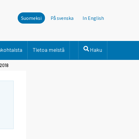
Suomeksi
På svenska
In English
nkohtaista
Tietoa meistä
Haku
 2018