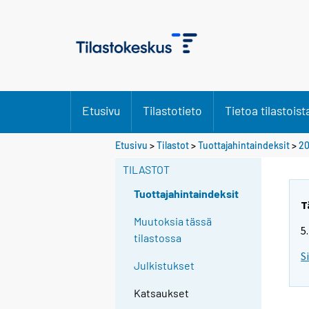
Etusivu
Tilastotieto
Tietoa tilastoist
Etusivu
>
Tilastot
>
Tuottajahintaindeksit
>
20
TILASTOT
Tuottajahintaindeksit
T
Muutoksia tässä
5
tilastossa
S
Julkistukset
Katsaukset