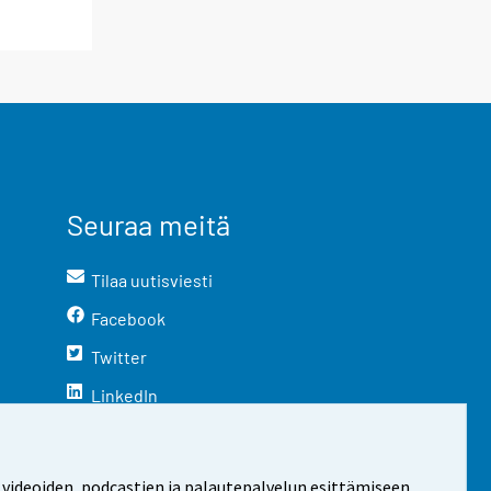
Seuraa meitä
Tilaa uutisviesti
Facebook
Twitter
LinkedIn
YouTube
Instagram
 videoiden, podcastien ja palautepalvelun esittämiseen.