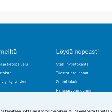
meiltä
Löydä nopeasti
 ja tietopalvelu
StatFin-tietokanta
stoista
Tilastotietokannat
sytyt kysymykset
Suomi lukuina
Rahanarvonmuunnin
Tulevat julkaisut
Tutkimusaineistot
arvitaan, jotta sivusto toimii oikein. Muita evästeitä tarvitaan