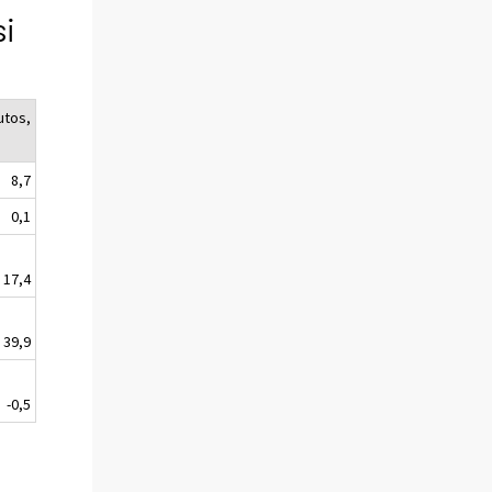
si
utos,
8,7
0,1
17,4
39,9
-0,5