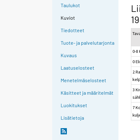
Taulukot
Li
19
Kuviot
Tiedotteet
Tav
Tuote- ja palvelutarjonta
0-8
Kuvaus
0 El
Laatuselosteet
2 R
kel
Menetelmäselosteet
3 Ki
Käsitteet ja määritelmät
sähk
Luokitukset
7 Ko
kulj
Lisätietoja