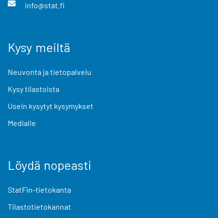
info@stat.fi
Kysy meiltä
Neuvonta ja tietopalvelu
Kysy tilastoista
Usein kysytyt kysymykset
Medialle
Löydä nopeasti
StatFin-tietokanta
Tilastotietokannat