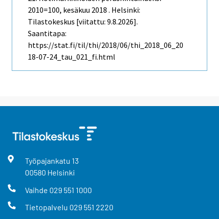
2010=100, kesäkuu 2018 . Helsinki:
Tilastokeskus [viitattu: 9.8.2026].
Saantitapa:
https://stat.fi/til/thi/2018/06/thi_2018_06_20
18-07-24_tau_021_fi.html
Työpajankatu
13
00580
Helsinki
Vaihde
029 551 1000
Tietopalvelu
029 551 2220