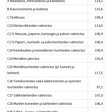
A Maatalous, metsätalous ja kalatalous
114,2
B Kaivostoiminta ja louhinta
115,6
C Teollisuus
109,4
C10 Elintarvikkeiden valmistus
114,5
C171 Massan, paperin, kartongin ja pahvin valmistus
108,9
C172 Paperi-, kartonki- ja pahvituotteiden valmistus
106,4
C20 Kemikaalien ja kemiallisten tuotteiden valmistus
109,9
C24 Metallien jalostus
102,4
C25 Metallituotteiden valmistus (pl. koneet ja
laitteet)
117,5
C26 Tietokoneiden sekä elektronisten ja optisten
tuotteiden valmistus
97,2
C27 Sähkölaitteiden valmistus
107,0
C28 Muiden koneiden ja laitteiden valmistus
106,4
D35 Sähkö-, kaasu- ja lämpöhuolto,