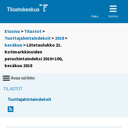
Valikko
Haku
Etusivu
>
Tilastot
>
Tuottajahintaindeksit
>
2018
>
kesäkuu
> Liitetaulukko 21.
Kotimarkkinoiden
perushintaindeksi 2010=100,
kesäkuu 2018
Avaa valikko
TILASTOT
Tuottajahintaindeksit