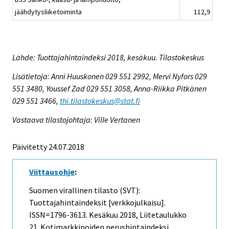
jäähdytysliiketoiminta
112,9
Lähde: Tuottajahintaindeksi 2018, kesäkuu. Tilastokeskus
Lisätietoja: Anni Huuskonen 029 551 2992, Mervi Nyfors 029
551 3480, Youssef Zad 029 551 3058, Anna-Riikka Pitkänen
029 551 3466,
thi.tilastokeskus@stat.fi
Vastaava tilastojohtaja: Ville Vertanen
Päivitetty 24.07.2018
Viittausohje
:
Suomen virallinen tilasto (SVT):
Tuottajahintaindeksit [verkkojulkaisu].
ISSN=1796-3613.
Kesäkuu
2018, Liitetaulukko
21. Kotimarkkinoiden perushintaindeksi