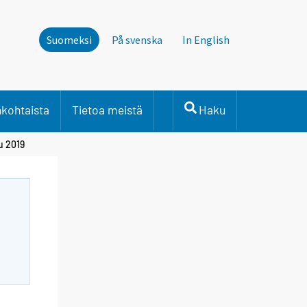
Suomeksi
På svenska
In English
nkohtaista
Tietoa meistä
Haku
u 2019