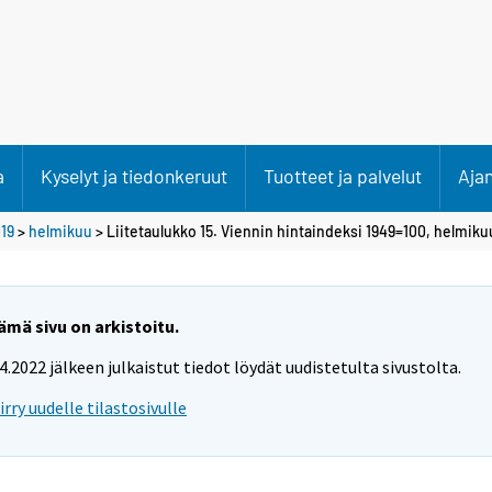
a
Kyselyt ja tiedonkeruut
Tuotteet ja palvelut
Aja
19
>
helmikuu
> Liitetaulukko 15. Viennin hintaindeksi 1949=100, helmiku
ämä sivu on arkistoitu.
.4.2022 jälkeen julkaistut tiedot löydät uudistetulta sivustolta.
iirry uudelle tilastosivulle