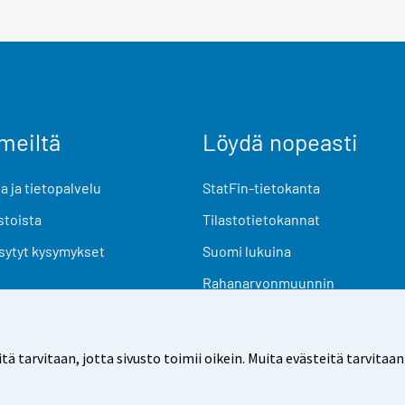
meiltä
Löydä nopeasti
 ja tietopalvelu
StatFin-tietokanta
stoista
Tilastotietokannat
sytyt kysymykset
Suomi lukuina
Rahanarvonmuunnin
Tulevat julkaisut
Tutkimusaineistot
arvitaan, jotta sivusto toimii oikein. Muita evästeitä tarvitaan