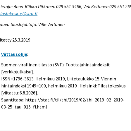
tietoja: Anna-Riikka Pitkänen 029 551 3466, Veli Kettunen 029 551 26
tilastokeskus@stat.fi
aava tilastojohtaja: Ville Vertanen
itetty 25.3.2019
Viittausohje
:
Suomen virallinen tilasto (SVT): Tuottajahintaindeksit
[verkkojulkaisu].
ISSN=1796-3613.
Helmikuu
2019, Liitetaulukko 15. Viennin
hintaindeksi 1949=100, helmikuu 2019 . Helsinki: Tilastokeskus
[viitattu: 6.8.2026].
Saantitapa: https://stat.fi/til/thi/2019/02/thi_2019_02_2019-
03-25_tau_015_fi.html