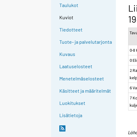
Taulukot
Li
19
Kuviot
Tiedotteet
Tav
Tuote- ja palvelutarjonta
0-8
Kuvaus
0 El
Laatuselosteet
2 R
kel
Menetelmäselosteet
6 V
Käsitteet ja määritelmät
7 Ko
Luokitukset
kulj
Lisätietoja
Lähd