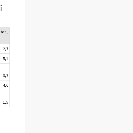
i
tos,
2,7
5,1
3,7
4,6
1,5