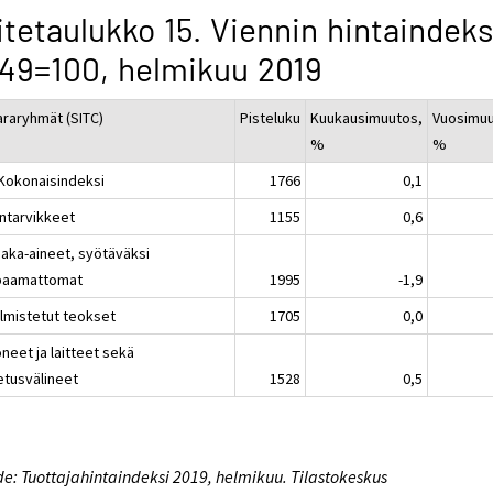
itetaulukko 15. Viennin hintaindeks
49=100, helmikuu 2019
araryhmät (SITC)
Pisteluku
Kuukausimuutos,
Vuosimuu
%
%
 Kokonaisindeksi
1766
0,1
intarvikkeet
1155
0,6
aaka-aineet, syötäväksi
paamattomat
1995
-1,9
almistetut teokset
1705
0,0
neet ja laitteet sekä
etusvälineet
1528
0,5
e: Tuottajahintaindeksi 2019, helmikuu. Tilastokeskus