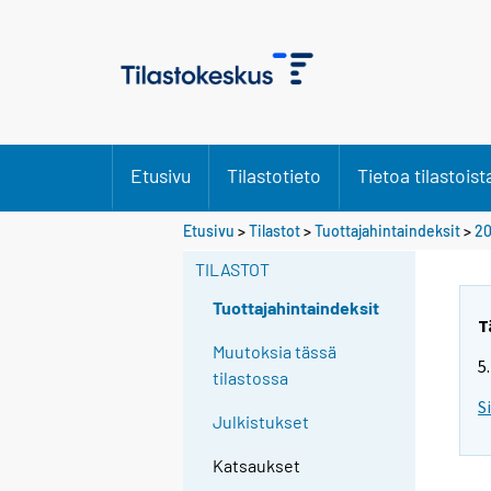
Etusivu
Tilastotieto
Tietoa tilastoist
Etusivu
>
Tilastot
>
Tuottajahintaindeksit
>
20
TILASTOT
Tuottajahintaindeksit
T
Muutoksia tässä
5
tilastossa
S
Julkistukset
Katsaukset