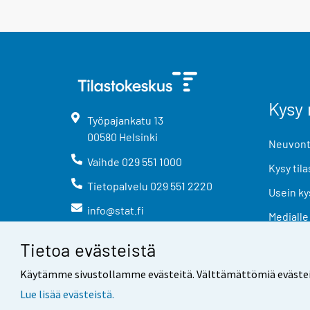
Kysy 
Työpajankatu
13
00580
Helsinki
Neuvonta
Vaihde
029 551 1000
Kysy tila
Tietopalvelu
029 551 2220
Usein ky
info@stat.fi
Medialle
Tietoa evästeistä
Käytämme sivustollamme evästeitä. Välttämättömiä evästeitä t
Lue lisää evästeistä.