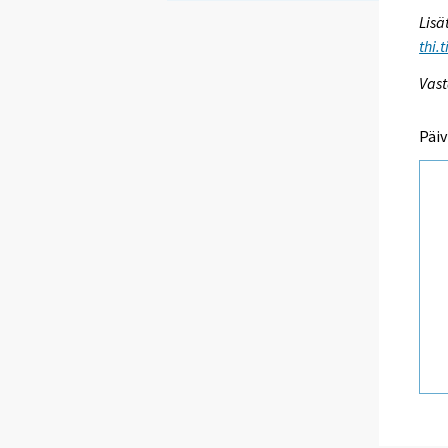
Lisä
thi.
Vast
Päiv