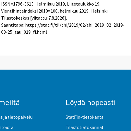
ISSN=1796-3613.
Helmikuu
2019, Liitetaulukko 19.
Vientihintaindeksi 2010=100, helmikuu 2019 . Helsinki:
Tilastokeskus [viitattu: 7.8.2026].
Saantitapa: https://stat.fi/til/thi/2019/02/thi_2019_02_2019-
03-25_tau_019_fi.html
meiltä
Löydä nopeasti
 ja tietopalvelu
StatFin-tietokanta
stoista
Tilastotietokannat