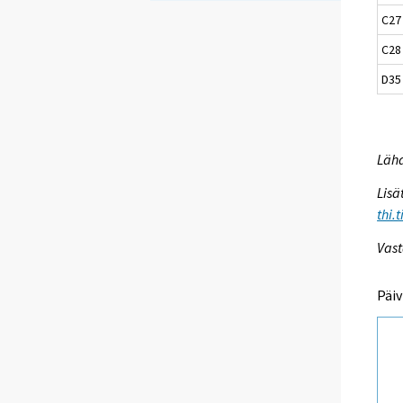
C27
C28
D35
Lähd
Lisä
thi.
Vast
Päiv