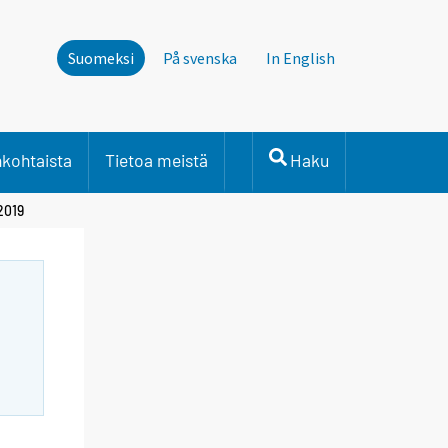
Suomeksi
På svenska
In English
nkohtaista
Tietoa meistä
Haku
2019