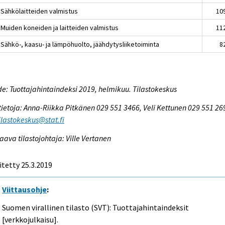
 Sähkölaitteiden valmistus
10
 Muiden koneiden ja laitteiden valmistus
11
 Sähkö-, kaasu- ja lämpöhuolto, jäähdytysliiketoiminta
8
e: Tuottajahintaindeksi 2019, helmikuu. Tilastokeskus
tietoja: Anna-Riikka Pitkänen 029 551 3466, Veli Kettunen 029 551 26
tilastokeskus@stat.fi
aava tilastojohtaja: Ville Vertanen
itetty 25.3.2019
Viittausohje
:
Suomen virallinen tilasto (SVT): Tuottajahintaindeksit
[verkkojulkaisu].