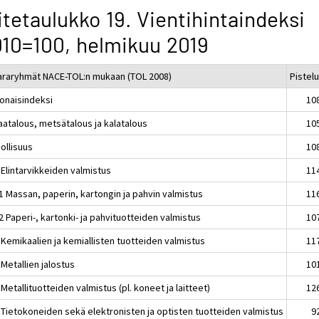
itetaulukko 19. Vientihintaindeksi
10=100, helmikuu 2019
araryhmät NACE-TOL:n mukaan (TOL 2008)
Pistel
onaisindeksi
10
aatalous, metsätalous ja kalatalous
10
ollisuus
10
 Elintarvikkeiden valmistus
11
1 Massan, paperin, kartongin ja pahvin valmistus
11
 Paperi-, kartonki- ja pahvituotteiden valmistus
10
 Kemikaalien ja kemiallisten tuotteiden valmistus
11
Metallien jalostus
10
Metallituotteiden valmistus (pl. koneet ja laitteet)
12
 Tietokoneiden sekä elektronisten ja optisten tuotteiden valmistus
9