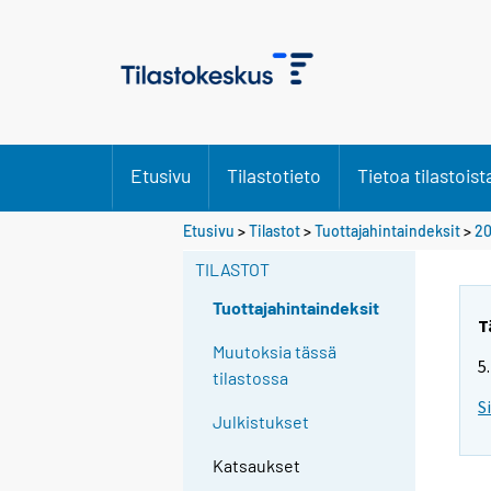
Etusivu
Tilastotieto
Tietoa tilastoist
Etusivu
>
Tilastot
>
Tuottajahintaindeksit
>
20
TILASTOT
Tuottajahintaindeksit
T
Muutoksia tässä
5
tilastossa
S
Julkistukset
Katsaukset