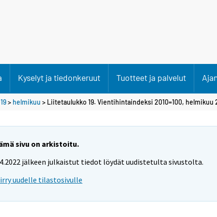
a
Kyselyt ja tiedonkeruut
Tuotteet ja palvelut
Aja
19
>
helmikuu
> Liitetaulukko 19. Vientihintaindeksi 2010=100, helmikuu 
ämä sivu on arkistoitu.
.4.2022 jälkeen julkaistut tiedot löydät uudistetulta sivustolta.
iirry uudelle tilastosivulle