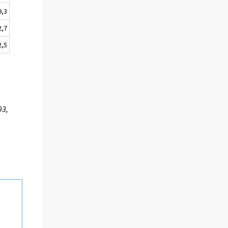
9,3
2,7
2,5
93,