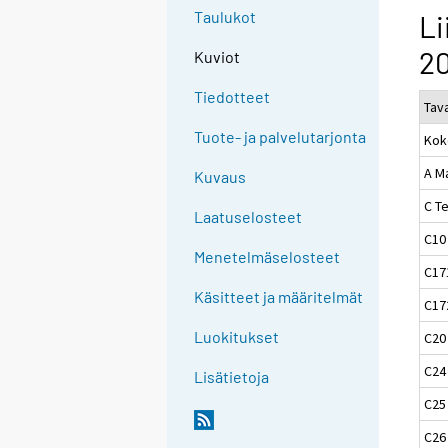
Taulukot
Li
20
Kuviot
Tiedotteet
Tav
Tuote- ja palvelutarjonta
Kok
A M
Kuvaus
C Te
Laatuselosteet
C10
Menetelmäselosteet
C17
Käsitteet ja määritelmät
C172
Luokitukset
C20
C24 
Lisätietoja
C25 
C26