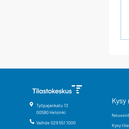
Kysy 
Työpajankatu
13
00580
Helsinki
Neuvonta
Vaihde
029 551 1000
Kysy tila