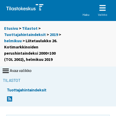
Valikko
Haku
Etusivu
>
Tilastot
>
Tuottajahintaindeksit
>
2019
>
helmikuu
> Liitetaulukko 26.
Kotimarkkinoiden
perushintaindeksi 2000=100
(TOL 2002), helmikuu 2019
Avaa valikko
TILASTOT
Tuottajahintaindeksit