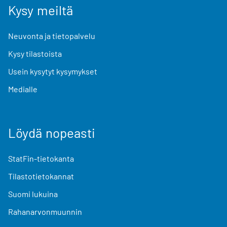
Kysy meiltä
Neuvonta ja tietopalvelu
Kysy tilastoista
Usein kysytyt kysymykset
Medialle
Löydä nopeasti
StatFin-tietokanta
Tilastotietokannat
Suomi lukuina
Rahanarvonmuunnin