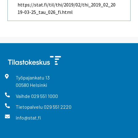
https://stat.fi/til/thi/2019/02/thi_2019_02_20
19-03-25_tau_026_fi.html
Työpajankatu
13
00580
Helsinki
Vaihde
029 551 1000
Tietopalvelu
029 551 2220
info@stat.fi