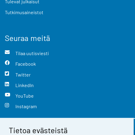
Tulevat julkaisut
Tutkimusaineistot
Seuraa meitä
Tilaa uutisviesti
Facebook
Twitter
LinkedIn
YouTube
Instagram
Tietoa evästeistä
Yhteystiedot