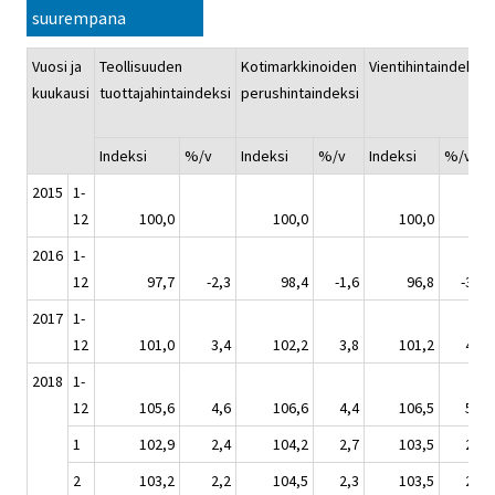
suurempana
Vuosi ja
Teollisuuden
Kotimarkkinoiden
Vientihintaindeksi
kuukausi
tuottajahintaindeksi
perushintaindeksi
Indeksi
%/v
Indeksi
%/v
Indeksi
%/v
2015
1-
12
100,0
100,0
100,0
2016
1-
12
97,7
-2,3
98,4
-1,6
96,8
-3,2
2017
1-
12
101,0
3,4
102,2
3,8
101,2
4,5
2018
1-
12
105,6
4,6
106,6
4,4
106,5
5,3
1
102,9
2,4
104,2
2,7
103,5
2,9
2
103,2
2,2
104,5
2,3
103,5
2,3