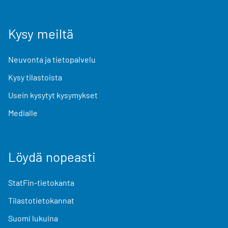
Kysy meiltä
Neuvonta ja tietopalvelu
Kysy tilastoista
Usein kysytyt kysymykset
Medialle
Löydä nopeasti
StatFin-tietokanta
Tilastotietokannat
Suomi lukuina