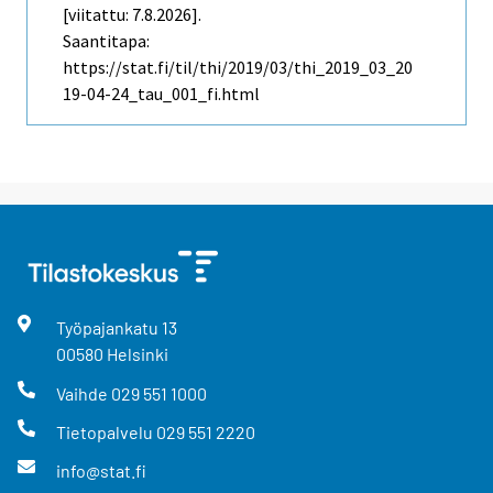
[viitattu: 7.8.2026].
Saantitapa:
https://stat.fi/til/thi/2019/03/thi_2019_03_20
19-04-24_tau_001_fi.html
Työpajankatu
13
00580
Helsinki
Vaihde
029 551 1000
Tietopalvelu
029 551 2220
info@stat.fi