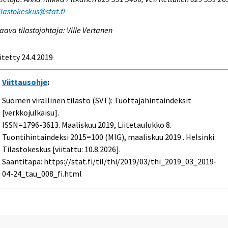
tilastokeskus@stat.fi
aava tilastojohtaja: Ville Vertanen
itetty 24.4.2019
Viittausohje
:
Suomen virallinen tilasto (SVT): Tuottajahintaindeksit
[verkkojulkaisu].
ISSN=1796-3613.
Maaliskuu
2019, Liitetaulukko 8.
Tuontihintaindeksi 2015=100 (MIG), maaliskuu 2019 . Helsinki:
Tilastokeskus [viitattu: 10.8.2026].
Saantitapa: https://stat.fi/til/thi/2019/03/thi_2019_03_2019-
04-24_tau_008_fi.html