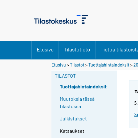
Etusivu
Tilastotieto
Tietoa tilastoist
Etusivu
>
Tilastot
>
Tuottajahintaindeksit
>
20
TILASTOT
Tuottajahintaindeksit
T
Muutoksia tässä
5
tilastossa
S
Julkistukset
Katsaukset