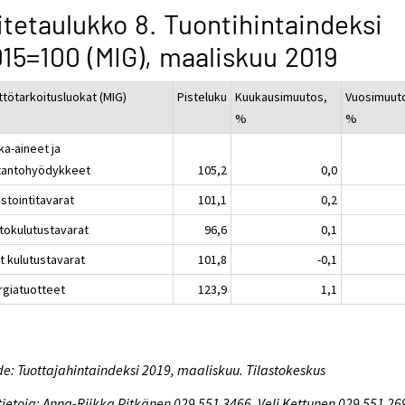
itetaulukko 8. Tuontihintaindeksi
15=100 (MIG), maaliskuu 2019
ttötarkoitusluokat (MIG)
Pisteluku
Kuukausimuutos,
Vuosimuut
%
%
ka-aineet ja
tantohyödykkeet
105,2
0,0
stointitavarat
101,1
0,2
tokulutustavarat
96,6
0,1
t kulutustavarat
101,8
-0,1
rgiatuotteet
123,9
1,1
e: Tuottajahintaindeksi 2019, maaliskuu. Tilastokeskus
tietoja: Anna-Riikka Pitkänen 029 551 3466, Veli Kettunen 029 551 26