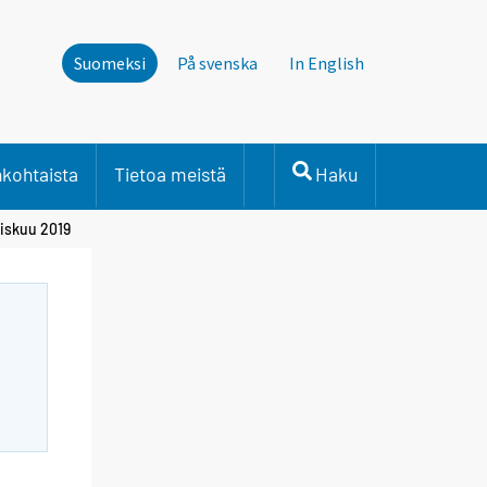
Suomeksi
På svenska
In English
nkohtaista
Tietoa meistä
Haku
liskuu 2019