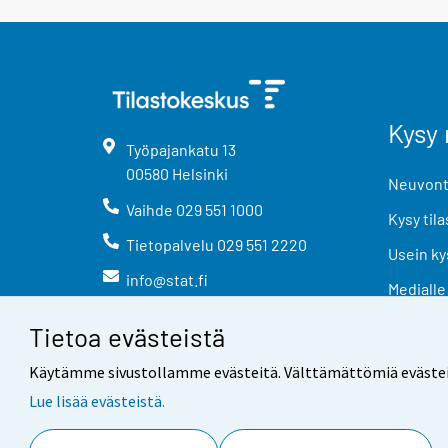
Kysy 
Työpajankatu
13
00580
Helsinki
Neuvonta
Vaihde
029 551 1000
Kysy tila
Tietopalvelu
029 551 2220
Usein ky
info@stat.fi
Medialle
Tietoa evästeistä
Käytämme sivustollamme evästeitä. Välttämättömiä evästeitä t
Lue lisää evästeistä.
Yhteystiedot
Palaute