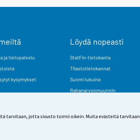
meiltä
Löydä nopeasti
 ja tietopalvelu
StatFin-tietokanta
stoista
Tilastotietokannat
sytyt kysymykset
Suomi lukuina
Rahanarvonmuunnin
Tulevat julkaisut
Tutkimusaineistot
arvitaan, jotta sivusto toimii oikein. Muita evästeitä tarvitaan
Käyttöehdot
Tietosuoja
Saavutettavuus
Tietoa sivu