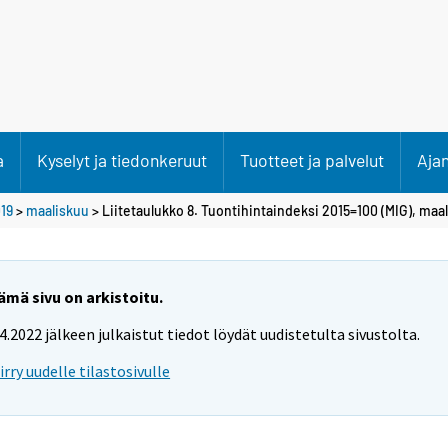
a
Kyselyt ja tiedonkeruut
Tuotteet ja palvelut
Aja
19
>
maaliskuu
> Liitetaulukko 8. Tuontihintaindeksi 2015=100 (MIG), maa
ämä sivu on arkistoitu.
.4.2022 jälkeen julkaistut tiedot löydät uudistetulta sivustolta.
iirry uudelle tilastosivulle