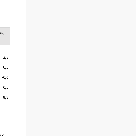
os,
2,3
0,5
-0,6
0,5
8,3
93,