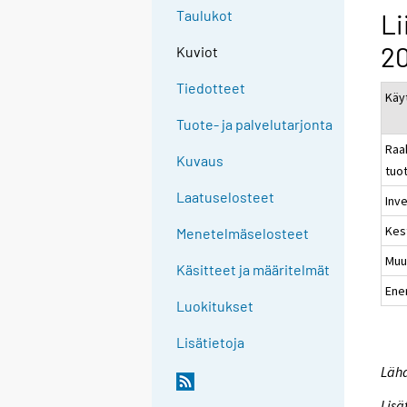
Taulukot
Li
20
Kuviot
Tiedotteet
Käy
Tuote- ja palvelutarjonta
Raa
Kuvaus
tuo
Laatuselosteet
Inve
Kes
Menetelmäselosteet
Muu
Käsitteet ja määritelmät
Ene
Luokitukset
Lisätietoja
Lähd
Lisä