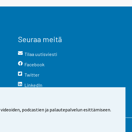
Seuraa meitä
Tilaa uutisviesti
Facebook
Twitter
LinkedIn
YouTube
Instagram
 videoiden, podcastien ja palautepalvelun esittämiseen.
stosta
Evästeasetukset