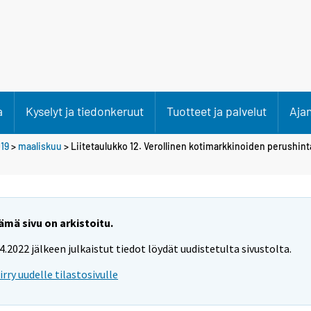
a
Kyselyt ja tiedonkeruut
Tuotteet ja palvelut
Aja
19
>
maaliskuu
> Liitetaulukko 12. Verollinen kotimarkkinoiden perushin
ämä sivu on arkistoitu.
.4.2022 jälkeen julkaistut tiedot löydät uudistetulta sivustolta.
iirry uudelle tilastosivulle