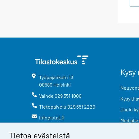
Kysy 
Työpajankatu
13
00580
Helsinki
Neuvonta
Vaihde
029 551 1000
Kysy tila
Tietopalvelu
029 551 2220
Usein ky
info@stat.fi
Medialle
Tietoa evästeistä