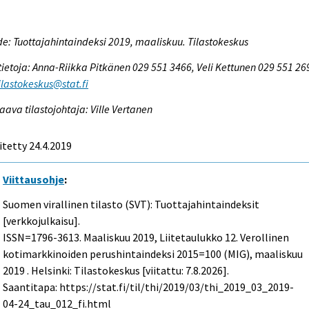
e: Tuottajahintaindeksi 2019, maaliskuu. Tilastokeskus
tietoja: Anna-Riikka Pitkänen 029 551 3466, Veli Kettunen 029 551 26
tilastokeskus@stat.fi
aava tilastojohtaja: Ville Vertanen
itetty 24.4.2019
Viittausohje
:
Suomen virallinen tilasto (SVT): Tuottajahintaindeksit
[verkkojulkaisu].
ISSN=1796-3613.
Maaliskuu
2019, Liitetaulukko 12. Verollinen
kotimarkkinoiden perushintaindeksi 2015=100 (MIG), maaliskuu
2019 . Helsinki: Tilastokeskus [viitattu: 7.8.2026].
Saantitapa: https://stat.fi/til/thi/2019/03/thi_2019_03_2019-
04-24_tau_012_fi.html