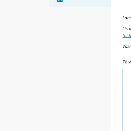
Lähd
Lisä
thi.
Vast
Päiv