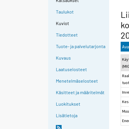
Katsaukset
Taulukot
Li
ko
Kuviot
20
Tiedotteet
Tuote- ja palvelutarjonta
Ava
Kuvaus
Käy
(MI
Laatuselosteet
Raa
Menetelmäselosteet
tuo
Inve
Käsitteet ja määritelmät
Kes
Luokitukset
Muu
Lisätietoja
Ene