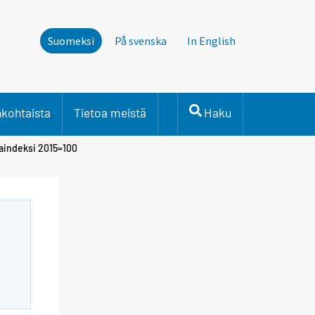
Suomeksi
På svenska
In English
nkohtaista
Tietoa meistä
Haku
taindeksi 2015=100