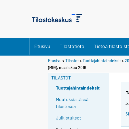
Etusivu
Tilastotieto
Tietoa tilastoist
Etusivu
>
Tilastot
>
Tuottajahintaindeksit
>
20
(MIG), maaliskuu 2019
TILASTOT
Tuottajahintaindeksit
T
Muutoksia tässä
5
tilastossa
S
Julkistukset