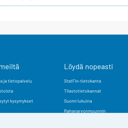
meiltä
Löydä nopeasti
 ja tietopalvelu
StatFin-tietokanta
stoista
Tilastotietokannat
sytyt kysymykset
Suomi lukuina
Rahanarvonmuunnin
Tulevat julkaisut