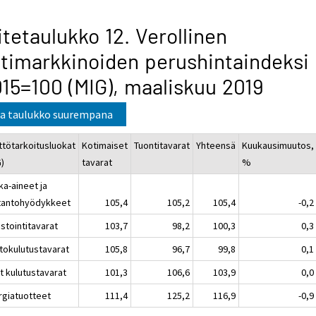
itetaulukko 12. Verollinen
timarkkinoiden perushintaindeksi
15=100 (MIG), maaliskuu 2019
a taulukko suurempana
ttötarkoitusluokat
Kotimaiset
Tuontitavarat
Yhteensä
Kuukausimuutos,
G)
tavarat
%
ka-aineet ja
tantohyödykkeet
105,4
105,2
105,4
-0,2
stointitavarat
103,7
98,2
100,3
0,3
tokulutustavarat
105,8
96,7
99,8
0,1
t kulutustavarat
101,3
106,6
103,9
0,0
rgiatuotteet
111,4
125,2
116,9
-0,9