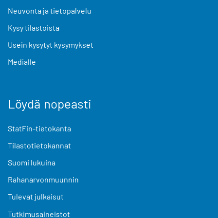
Neuvonta ja tietopalvelu
Kysy tilastoista
Usein kysytyt kysymykset
Medialle
Löydä nopeasti
StatFin-tietokanta
Tilastotietokannat
Suomi lukuina
Rahanarvonmuunnin
Tulevat julkaisut
Tutkimusaineistot