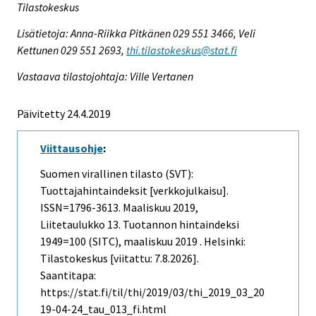
Tilastokeskus
Lisätietoja: Anna-Riikka Pitkänen 029 551 3466, Veli
Kettunen 029 551 2693,
thi.tilastokeskus@stat.fi
Vastaava tilastojohtaja: Ville Vertanen
Päivitetty 24.4.2019
Viittausohje
:
Suomen virallinen tilasto (SVT):
Tuottajahintaindeksit [verkkojulkaisu].
ISSN=1796-3613.
Maaliskuu
2019,
Liitetaulukko 13. Tuotannon hintaindeksi
1949=100 (SITC), maaliskuu 2019 . Helsinki:
Tilastokeskus [viitattu: 7.8.2026].
Saantitapa:
https://stat.fi/til/thi/2019/03/thi_2019_03_20
19-04-24_tau_013_fi.html