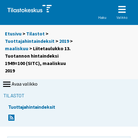
Valikko
Haku
Etusivu
>
Tilastot
>
Tuottajahintaindeksit
>
2019
>
maaliskuu
> Liitetaulukko 13.
Tuotannon hintaindeksi
1949=100 (SITC), maaliskuu
2019
Avaa valikko
TILASTOT
Tuottajahintaindeksit