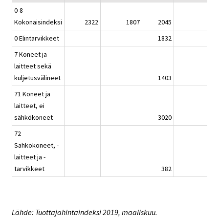
0-8
Kokonaisindeksi
2322
1807
2045
0 Elintarvikkeet
1832
7 Koneet ja
laitteet sekä
kuljetusvälineet
1403
-
71 Koneet ja
laitteet, ei
sähkökoneet
3020
-
72
Sähkökoneet, -
laitteet ja -
tarvikkeet
382
Lähde: Tuottajahintaindeksi 2019, maaliskuu.