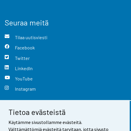
Seuraa meitä
Tilaa uutisviesti
Facebook
Twitter
LinkedIn
YouTube
Instagram
Tietoa evästeistä
Yhteystiedot
Käytämme sivustollamme evästeitä.
Palaute
Välttämättömiä evästeitä tarvitaan, jotta sivusto