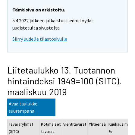
Tämä sivu on arkistoitu.
5.4.2022 jälkeen julkaistut tiedot löydät
uudistetulta sivustolta.
Siirry uudelle tilastosivulle
Liitetaulukko 13. Tuotannon
hintaindeksi 1949=100 (SITC),
maaliskuu 2019
Avaa taulukko
suurempana
Tavararyhmät
Kotimaiset
Vientitavarat
Yhteensä
Kuukausimuut
(SITC)
tavarat
%