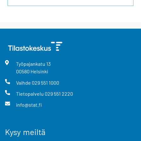
Työpajankatu
13
00580
Helsinki
Vaihde
029 551 1000
Tietopalvelu
029 551 2220
info@stat.fi
Kysy meiltä