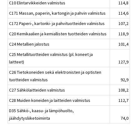
C10 Elintarvikkeiden valmistus
114,8
C171 Massan, paperin, kartongin ja pahvin valmistus
114,6
C172 Paperi-, kartonki- ja pahvituotteiden valmistus
107,2
C20 Kemikaalien ja kemiallisten tuotteiden valmistus
118,9
C24 Metallien jalostus
101,4
C25 Metallituotteiden valmistus (pl. koneet ja
laitteet)
127,9
C26 Tietokoneiden sekä elektronisten ja optisten
tuotteiden valmistus
92,9
C27 Sähkölaitteiden valmistus
108,2
C28 Muiden koneiden ja laitteiden valmistus
112,7
D35 Sähkö-, kaasu- ja lämpöhuolto,
jäähdytysliiketoiminta
74,0