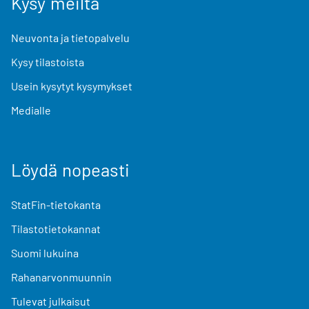
Kysy meiltä
Neuvonta ja tietopalvelu
Kysy tilastoista
Usein kysytyt kysymykset
Medialle
Löydä nopeasti
StatFin-tietokanta
Tilastotietokannat
Suomi lukuina
Rahanarvonmuunnin
Tulevat julkaisut