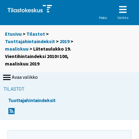
Valikko
Haku
Etusivu
>
Tilastot
>
Tuottajahintaindeksit
>
2019
>
maaliskuu
> Liitetaulukko 19.
Vientihintaindeksi 2010=100,
maaliskuu 2019
Avaa valikko
TILASTOT
Tuottajahintaindeksit