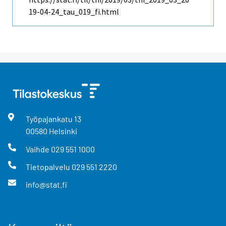
19-04-24_tau_019_fi.html
Työpajankatu
13
00580
Helsinki
Vaihde
029 551 1000
Tietopalvelu
029 551 2220
info@stat.fi