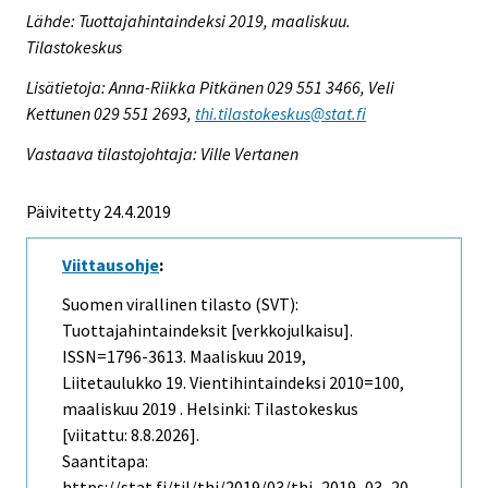
Lähde: Tuottajahintaindeksi 2019, maaliskuu.
Tilastokeskus
Lisätietoja: Anna-Riikka Pitkänen 029 551 3466, Veli
Kettunen 029 551 2693,
thi.tilastokeskus@stat.fi
Vastaava tilastojohtaja: Ville Vertanen
Päivitetty 24.4.2019
Viittausohje
:
Suomen virallinen tilasto (SVT):
Tuottajahintaindeksit [verkkojulkaisu].
ISSN=1796-3613.
Maaliskuu
2019,
Liitetaulukko 19. Vientihintaindeksi 2010=100,
maaliskuu 2019 . Helsinki: Tilastokeskus
[viitattu: 8.8.2026].
Saantitapa:
https://stat.fi/til/thi/2019/03/thi_2019_03_20