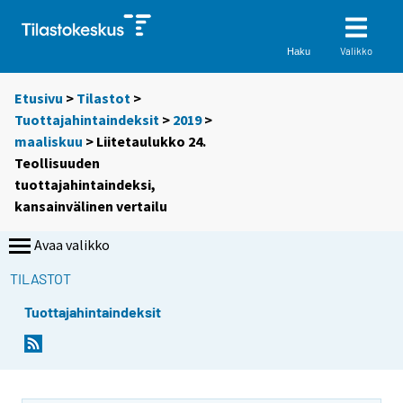
Valikko
Haku
Etusivu
>
Tilastot
>
Tuottajahintaindeksit
>
2019
>
maaliskuu
> Liitetaulukko 24.
Teollisuuden
tuottajahintaindeksi,
kansainvälinen vertailu
Avaa valikko
TILASTOT
Tuottajahintaindeksit