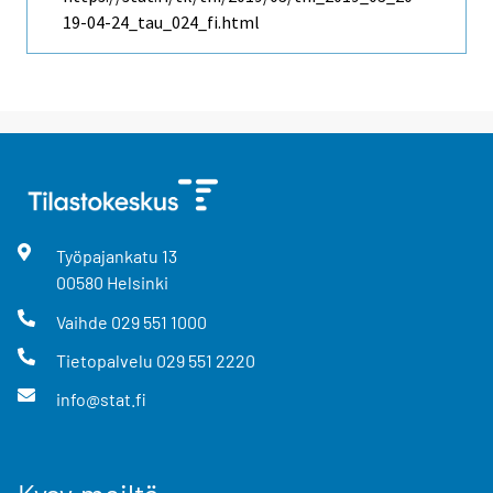
19-04-24_tau_024_fi.html
Työpajankatu
13
00580
Helsinki
Vaihde
029 551 1000
Tietopalvelu
029 551 2220
info@stat.fi