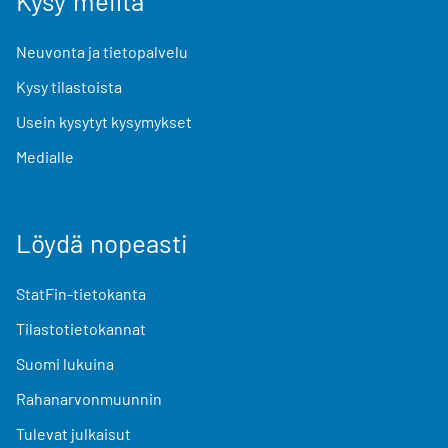
Kysy meiltä
Neuvonta ja tietopalvelu
Kysy tilastoista
Usein kysytyt kysymykset
Medialle
Löydä nopeasti
StatFin-tietokanta
Tilastotietokannat
Suomi lukuina
Rahanarvonmuunnin
Tulevat julkaisut