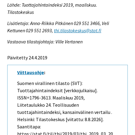
Lähde: Tuottajahintaindeksi 2019, maaliskuu.
Tilastokeskus
Lisätietoja: Anna-Riikka Pitkänen 029 551 3466, Veli
Kettunen 029 551 2693,
thi.tilastokeskus@stat.fi
Vastaava tilastojohtaja: Ville Vertanen
Päivitetty 24.4.2019
Viittausohje
:
Suomen virallinen tilasto (SVT):
Tuottajahintaindeksit [verkkojulkaisu].
ISSN=1796-3613.
Maaliskuu
2019,
Liitetaulukko 24. Teollisuuden
tuottajahintaindeksi, kansainvälinen vertailu .
Helsinki: Tilastokeskus [viitattu: 8.8.2026].
Saantitapa:
https://stat.fi/til/thi/2019/03/thi_2019_03_20