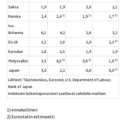
Saksa
1,9
1,9
2,0
2,1
1)
1)
1)
Ranska
2,4
2,4
1,9
1,7
Iso-
Britannia
6,1
4,2
2,6
3,2
2)
EU-28
3,1
2,8
2,0
2,2
Euroalue
2,8
2,5
1,9
1,9
1)
1)
1)
Yhdysvallat
3,5
4,5
0,8
1,0
1)
Japani
3,0
2,2
-0,6
0,0
Lähteet: Tilastokeskus, Eurostat, U.S. Department of Labour,
Bank of Japan
Indeksien laskentaperusteet saattavat vaihdella maittain.
1) ennakollinen
2) Eurostatin estimaatti