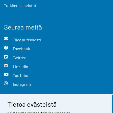
Tutkimusaineistot
Seuraa meitä
Tilaa uutisviesti
Facebook
Twitter
LinkedIn
YouTube
Instagram
Tietoa evästeistä
Yhteystiedot