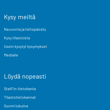
Kysy meiltä
Neuvonta ja tietopalvelu
Kysy tilastoista
Usein kysytyt kysymykset
Medialle
Löydä nopeasti
StatFin-tietokanta
Tilastotietokannat
Suomi lukuina