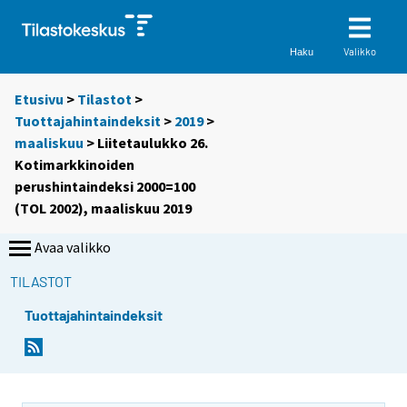
Valikko
Haku
Etusivu
>
Tilastot
>
Tuottajahintaindeksit
>
2019
>
maaliskuu
> Liitetaulukko 26.
Kotimarkkinoiden
perushintaindeksi 2000=100
(TOL 2002), maaliskuu 2019
Avaa valikko
TILASTOT
Tuottajahintaindeksit