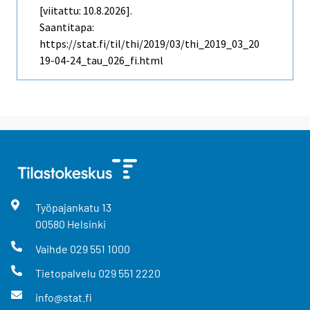
[viitattu: 10.8.2026].
Saantitapa:
https://stat.fi/til/thi/2019/03/thi_2019_03_20
19-04-24_tau_026_fi.html
Työpajankatu
13
00580
Helsinki
Vaihde
029 551 1000
Tietopalvelu
029 551 2220
info@stat.fi