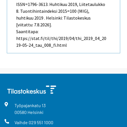
ISSN=1796-3613.
Huhtikuu
2019, Liitetaulukko
8. Tuontihintaindeksi 2015=100 (MIG),
huhtikuu 2019 . Helsinki: Tilastokeskus
[viitattu: 7.8.2026].
Saantitapa:
https://stat.fi/til/thi/2019/04/thi_2019_04_20
19-05-24_tau_008_fi.html
Työpajankatu
13
00580
Helsinki
Vaihde
029 551 1000