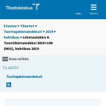
Valikko
Haku
Etusivu
>
Tilastot
>
Tuottajahintaindeksit
>
2019
>
huhtikuu
> Liitetaulukko 8.
Tuontihintaindeksi 2015=100
(MIG), huhtikuu 2019
Avaa valikko
TILASTOT
Tuottajahintaindeksit