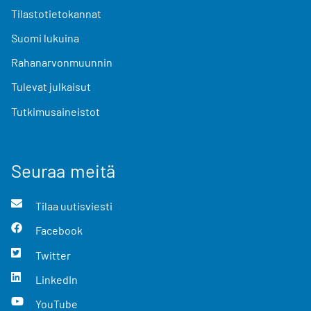
Tilastotietokannat
Suomi lukuina
Rahanarvonmuunnin
Tulevat julkaisut
Tutkimusaineistot
Seuraa meitä
Tilaa uutisviesti
Facebook
Twitter
LinkedIn
YouTube