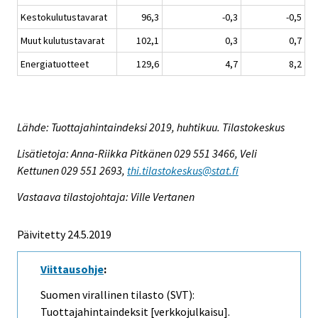
Kestokulutustavarat
96,3
-0,3
-0,5
Muut kulutustavarat
102,1
0,3
0,7
Energiatuotteet
129,6
4,7
8,2
Lähde: Tuottajahintaindeksi 2019, huhtikuu. Tilastokeskus
Lisätietoja: Anna-Riikka Pitkänen 029 551 3466, Veli
Kettunen 029 551 2693,
thi.tilastokeskus@stat.fi
Vastaava tilastojohtaja: Ville Vertanen
Päivitetty 24.5.2019
Viittausohje
:
Suomen virallinen tilasto (SVT):
Tuottajahintaindeksit [verkkojulkaisu].