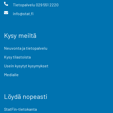
Tietopalvelu
029 551 2220
info@stat.fi
Kysy meiltä
Neuvonta ja tietopalvelu
Kysy tilastoista
Usein kysytyt kysymykset
Medialle
Löydä nopeasti
StatFin-tietokanta