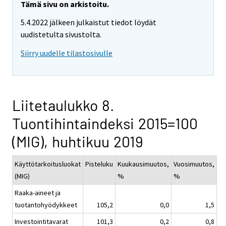
Tämä sivu on arkistoitu.
5.4.2022 jälkeen julkaistut tiedot löydät
uudistetulta sivustolta.
Siirry uudelle tilastosivulle
Liitetaulukko 8.
Tuontihintaindeksi 2015=100
(MIG), huhtikuu 2019
Käyttötarkoitusluokat
Pisteluku
Kuukausimuutos,
Vuosimuutos,
(MIG)
%
%
Raaka-aineet ja
tuotantohyödykkeet
105,2
0,0
1,5
Investointitavarat
101,3
0,2
0,8