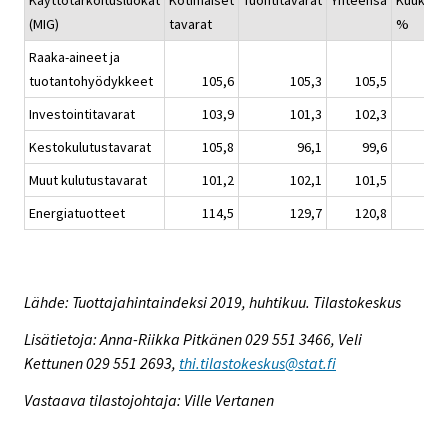
Käyttötarkoitusluokat
Kotimaiset
Tuontitavarat
Yhteensä
Kuukaus
(MIG)
tavarat
%
Raaka-aineet ja
tuotantohyödykkeet
105,6
105,3
105,5
Investointitavarat
103,9
101,3
102,3
Kestokulutustavarat
105,8
96,1
99,6
Muut kulutustavarat
101,2
102,1
101,5
Energiatuotteet
114,5
129,7
120,8
Lähde: Tuottajahintaindeksi 2019, huhtikuu. Tilastokeskus
Lisätietoja: Anna-Riikka Pitkänen 029 551 3466, Veli
Kettunen 029 551 2693,
thi.tilastokeskus@stat.fi
Vastaava tilastojohtaja: Ville Vertanen