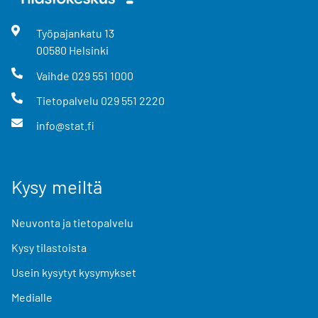
Työpajankatu
13
00580
Helsinki
Vaihde
029 551 1000
Tietopalvelu
029 551 2220
info@stat.fi
Kysy meiltä
Neuvonta ja tietopalvelu
Kysy tilastoista
Usein kysytyt kysymykset
Medialle