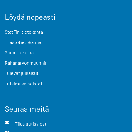
Löydä nopeasti
StatFin-tietokanta
Tilastotietokannat
Suomi lukuina
Rahanarvonmuunnin
Tulevat julkaisut
Tutkimusaineistot
Seuraa meitä
Tilaa uutisviesti