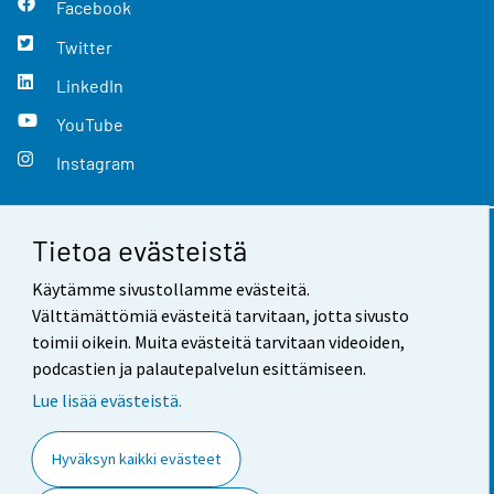
Facebook
Twitter
LinkedIn
YouTube
Instagram
Tietoa evästeistä
Yhteystiedot
Käytämme sivustollamme evästeitä.
Palaute
Välttämättömiä evästeitä tarvitaan, jotta sivusto
toimii oikein. Muita evästeitä tarvitaan videoiden,
Käyttöehdot
podcastien ja palautepalvelun esittämiseen.
Tietosuoja
Lue lisää evästeistä.
Saavutettavuus
Hyväksyn kaikki evästeet
Tietoa sivustosta