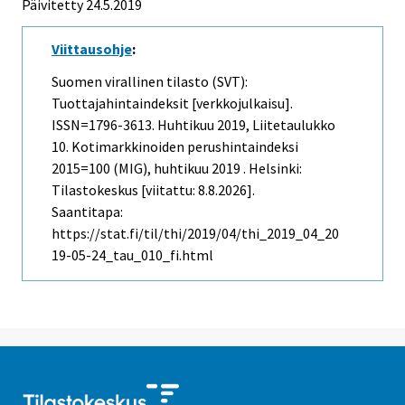
Päivitetty 24.5.2019
Viittausohje
:
Suomen virallinen tilasto (SVT):
Tuottajahintaindeksit [verkkojulkaisu].
ISSN=1796-3613.
Huhtikuu
2019, Liitetaulukko
10. Kotimarkkinoiden perushintaindeksi
2015=100 (MIG), huhtikuu 2019 . Helsinki:
Tilastokeskus [viitattu: 8.8.2026].
Saantitapa:
https://stat.fi/til/thi/2019/04/thi_2019_04_20
19-05-24_tau_010_fi.html