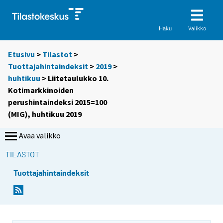
Valikko
Haku
Etusivu
>
Tilastot
>
Tuottajahintaindeksit
>
2019
>
huhtikuu
> Liitetaulukko 10.
Kotimarkkinoiden
perushintaindeksi 2015=100
(MIG), huhtikuu 2019
Avaa valikko
TILASTOT
Tuottajahintaindeksit