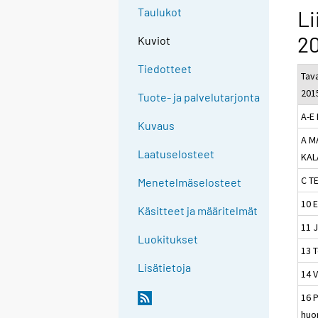
Taulukot
Li
20
Kuviot
Tiedotteet
Tav
201
Tuote- ja palvelutarjonta
A-E
Kuvaus
A M
Laatuselosteet
KAL
C T
Menetelmäselosteet
10 E
Käsitteet ja määritelmät
11 
Luokitukset
13 T
Lisätietoja
14 
16 P
huon