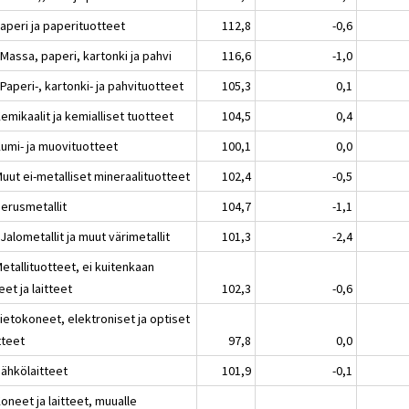
aperi ja paperituotteet
112,8
-0,6
Massa, paperi, kartonki ja pahvi
116,6
-1,0
Paperi-, kartonki- ja pahvituotteet
105,3
0,1
emikaalit ja kemialliset tuotteet
104,5
0,4
Kumi- ja muovituotteet
100,1
0,0
uut ei-metalliset mineraalituotteet
102,4
-0,5
Perusmetallit
104,7
-1,1
Jalometallit ja muut värimetallit
101,3
-2,4
etallituotteet, ei kuitenkaan
et ja laitteet
102,3
-0,6
ietokoneet, elektroniset ja optiset
tteet
97,8
0,0
Sähkölaitteet
101,9
-0,1
oneet ja laitteet, muualle