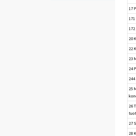
17 P
171 
172 
20 K
22 
23 M
24 
244 
25 M
kone
26 T
tuo
27 
28 K