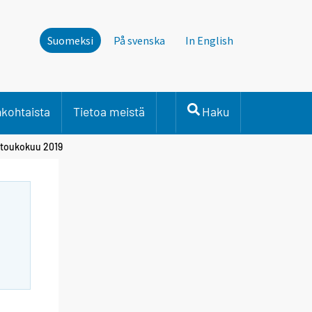
Suomeksi
På svenska
In English
nkohtaista
Tietoa meistä
Haku
, toukokuu 2019