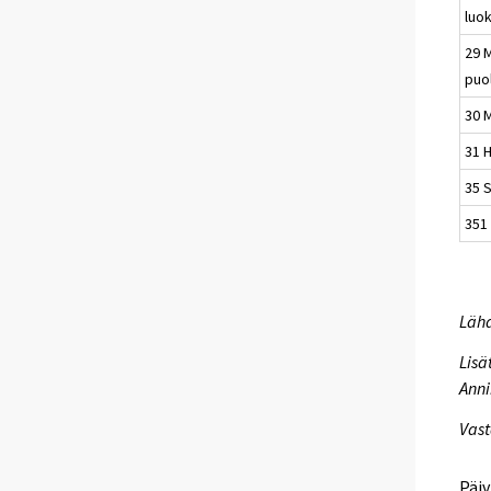
luo
29 
puo
30 
31 
35 S
351 
Lähd
Lisä
Anni
Vast
Päiv