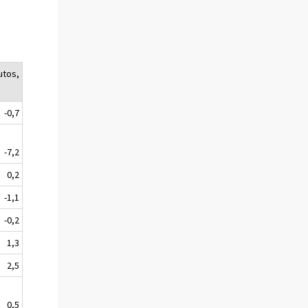
utos,
-0,7
-7,2
0,2
-1,1
-0,2
1,3
2,5
0,5