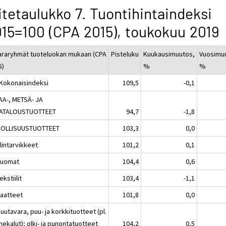
itetaulukko 7. Tuontihintaindeksi
15=100 (CPA 2015), toukokuu 2019
araryhmät tuoteluokan mukaan (CPA
Pisteluku
Kuukausimuutos,
Vuosimu
5)
%
%
 Kokonaisindeksi
109,5
-0,1
AA-, METSÄ- JA
ATALOUSTUOTTEET
94,7
-1,8
EOLLISUUSTUOTTEET
103,3
0,0
lintarvikkeet
101,2
0,1
Juomat
104,4
0,6
ekstiilit
103,4
-1,1
Vaatteet
101,8
0,0
uutavara, puu- ja korkkituotteet (pl.
ekalut); olki- ja punontatuotteet
104,2
0,5