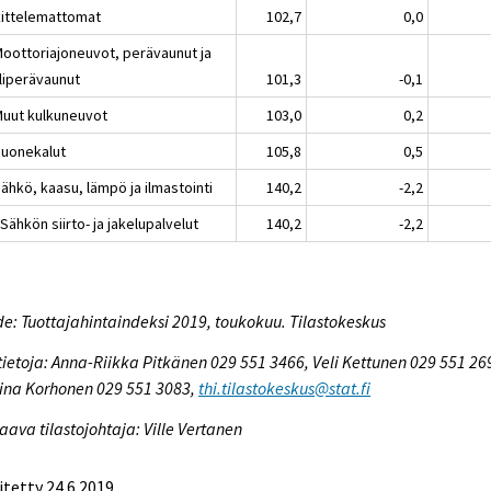
kittelemattomat
102,7
0,0
Moottoriajoneuvot, perävaunut ja
liperävaunut
101,3
-0,1
Muut kulkuneuvot
103,0
0,2
Huonekalut
105,8
0,5
ähkö, kaasu, lämpö ja ilmastointi
140,2
-2,2
Sähkön siirto- ja jakelupalvelut
140,2
-2,2
e: Tuottajahintaindeksi 2019, toukokuu. Tilastokeskus
tietoja: Anna-Riikka Pitkänen 029 551 3466, Veli Kettunen 029 551 26
ina Korhonen 029 551 3083,
thi.tilastokeskus@stat.fi
aava tilastojohtaja: Ville Vertanen
itetty 24.6.2019