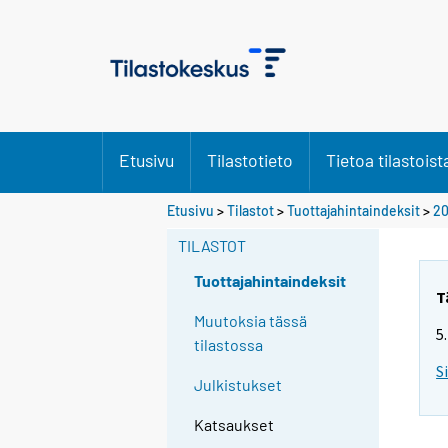
Etusivu
Tilastotieto
Tietoa tilastoist
Etusivu
>
Tilastot
>
Tuottajahintaindeksit
>
20
TILASTOT
Tuottajahintaindeksit
T
Muutoksia tässä
5
tilastossa
S
Julkistukset
Katsaukset