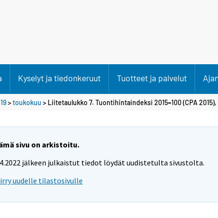
a
Kyselyt ja tiedonkeruut
Tuotteet ja palvelut
Aja
19
>
toukokuu
> Liitetaulukko 7. Tuontihintaindeksi 2015=100 (CPA 2015)
ämä sivu on arkistoitu.
.4.2022 jälkeen julkaistut tiedot löydät uudistetulta sivustolta.
iirry uudelle tilastosivulle