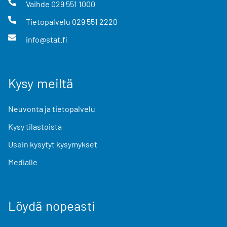
Vaihde
029 551 1000
Tietopalvelu
029 551 2220
info@stat.fi
Kysy meiltä
Neuvonta ja tietopalvelu
Kysy tilastoista
Usein kysytyt kysymykset
Medialle
Löydä nopeasti