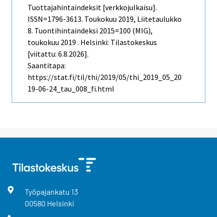
Tuottajahintaindeksit [verkkojulkaisu].
ISSN=1796-3613.
Toukokuu
2019, Liitetaulukko
8. Tuontihintaindeksi 2015=100 (MIG),
toukokuu 2019 . Helsinki: Tilastokeskus
[viitattu: 6.8.2026].
Saantitapa:
https://stat.fi/til/thi/2019/05/thi_2019_05_20
19-06-24_tau_008_fi.html
Työpajankatu
13
00580
Helsinki