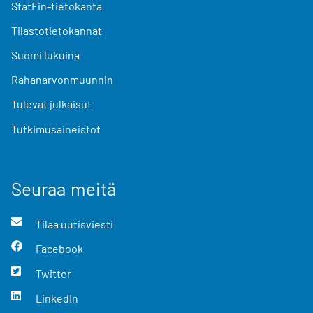
StatFin-tietokanta
Tilastotietokannat
Suomi lukuina
Rahanarvonmuunnin
Tulevat julkaisut
Tutkimusaineistot
Seuraa meitä
Tilaa uutisviesti
Facebook
Twitter
LinkedIn