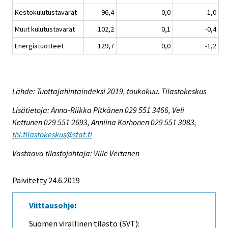
Kestokulutustavarat
96,4
0,0
-1,0
Muut kulutustavarat
102,2
0,1
-0,4
Energiatuotteet
129,7
0,0
-1,2
Lähde: Tuottajahintaindeksi 2019, toukokuu. Tilastokeskus
Lisätietoja: Anna-Riikka Pitkänen 029 551 3466, Veli
Kettunen 029 551 2693, Anniina Korhonen 029 551 3083,
thi.tilastokeskus@stat.fi
Vastaava tilastojohtaja: Ville Vertanen
Päivitetty 24.6.2019
Viittausohje
:
Suomen virallinen tilasto (SVT):