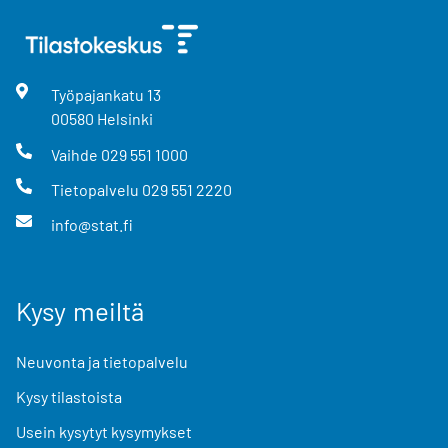
Työpajankatu
13
00580
Helsinki
Vaihde
029 551 1000
Tietopalvelu
029 551 2220
info@stat.fi
Kysy meiltä
Neuvonta ja tietopalvelu
Kysy tilastoista
Usein kysytyt kysymykset