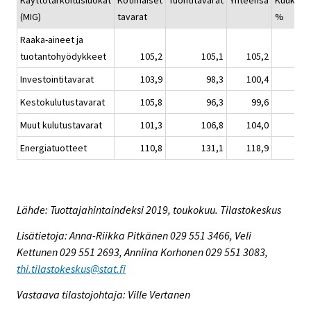
Käyttötarkoitusluokat
Kotimaiset
Tuontitavarat
Yhteensä
Kuukaus
(MIG)
tavarat
%
Raaka-aineet ja
tuotantohyödykkeet
105,2
105,1
105,2
Investointitavarat
103,9
98,3
100,4
Kestokulutustavarat
105,8
96,3
99,6
Muut kulutustavarat
101,3
106,8
104,0
Energiatuotteet
110,8
131,1
118,9
Lähde: Tuottajahintaindeksi 2019, toukokuu. Tilastokeskus
Lisätietoja: Anna-Riikka Pitkänen 029 551 3466, Veli
Kettunen 029 551 2693, Anniina Korhonen 029 551 3083,
thi.tilastokeskus@stat.fi
Vastaava tilastojohtaja: Ville Vertanen