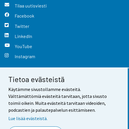
Tilaa uutisviesti
Facebook
Twitter
LinkedIn
YouTube
Instagram
Tietoa evästeistä
Yhteystiedot
Käytämme sivustollamme evästeitä.
Palaute
Välttämättömiä evästeitä tarvitaan, jotta sivusto
toimii oikein. Muita evästeitä tarvitaan videoiden,
Käyttöehdot
podcastien ja palautepalvelun esittämiseen.
Tietosuoja
Lue lisää evästeistä.
Saavutettavuus