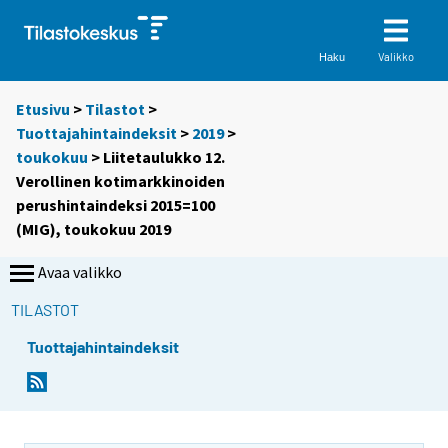
Valikko
Haku
Etusivu
>
Tilastot
>
Tuottajahintaindeksit
>
2019
>
toukokuu
> Liitetaulukko 12.
Verollinen kotimarkkinoiden
perushintaindeksi 2015=100
(MIG), toukokuu 2019
Avaa valikko
TILASTOT
Tuottajahintaindeksit