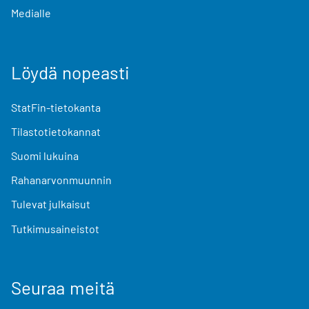
Medialle
Löydä nopeasti
StatFin-tietokanta
Tilastotietokannat
Suomi lukuina
Rahanarvonmuunnin
Tulevat julkaisut
Tutkimusaineistot
Seuraa meitä