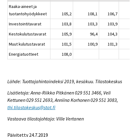
Raaka-aineet ja
tuotantohyödykkeet
105,2
108,1
106,7
Investointitavarat
103,8
103,3
103,9
Kestokulutustavarat
105,9
96,4
104,3
Muut kulutustavarat
101,5
100,9
101,3
Energiatuotteet
108,0
Lähde: Tuottajahintaindeksi 2019, kesäkuu. Tilastokeskus
Lisätietoja: Anna-Riikka Pitkänen 029 551 3466, Veli
Kettunen 029 551 2693, Anniina Korhonen 029 551 3083,
thi.tilastokeskus@stat.fi
Vastaava tilastojohtaja: Ville Vertanen
Päivitetty 24.7.2019