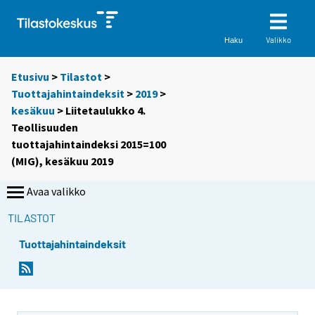
Valikko
Haku
Etusivu
>
Tilastot
>
Tuottajahintaindeksit
>
2019
>
kesäkuu
> Liitetaulukko 4.
Teollisuuden
tuottajahintaindeksi 2015=100
(MIG), kesäkuu 2019
Avaa valikko
TILASTOT
Tuottajahintaindeksit