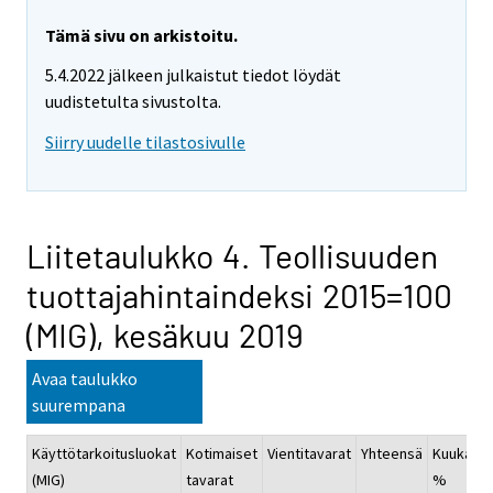
Tämä sivu on arkistoitu.
5.4.2022 jälkeen julkaistut tiedot löydät
uudistetulta sivustolta.
Siirry uudelle tilastosivulle
Liitetaulukko 4. Teollisuuden
tuottajahintaindeksi 2015=100
(MIG), kesäkuu 2019
Avaa taulukko
suurempana
Käyttötarkoitusluokat
Kotimaiset
Vientitavarat
Yhteensä
Kuukausi
(MIG)
tavarat
%