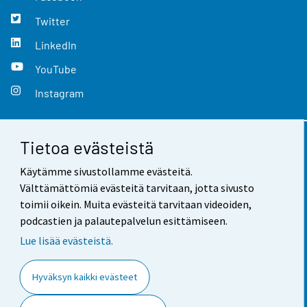
Twitter
LinkedIn
YouTube
Instagram
Tietoa evästeistä
Yhteystiedot
Käytämme sivustollamme evästeitä.
Palaute
Välttämättömiä evästeitä tarvitaan, jotta sivusto
toimii oikein. Muita evästeitä tarvitaan videoiden,
Käyttöehdot
podcastien ja palautepalvelun esittämiseen.
Tietosuoja
Lue lisää evästeistä.
Saavutettavuus
Hyväksyn kaikki evästeet
Tietoa sivustosta