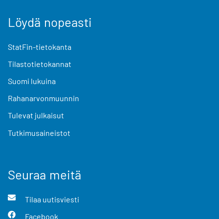
Löydä nopeasti
StatFin-tietokanta
Tilastotietokannat
Suomi lukuina
Rahanarvonmuunnin
Tulevat julkaisut
Tutkimusaineistot
Seuraa meitä
Tilaa uutisviesti
Facebook