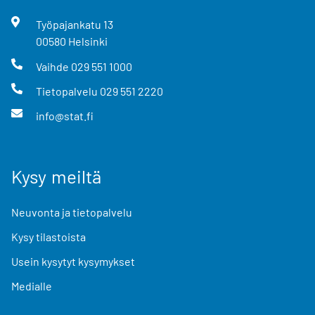
Työpajankatu
13
00580
Helsinki
Vaihde
029 551 1000
Tietopalvelu
029 551 2220
info@stat.fi
Kysy meiltä
Neuvonta ja tietopalvelu
Kysy tilastoista
Usein kysytyt kysymykset
Medialle