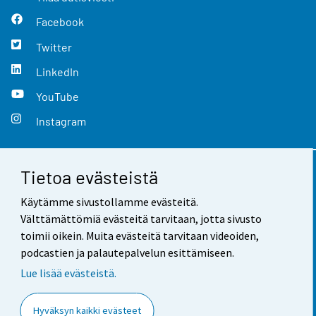
Facebook
Twitter
LinkedIn
YouTube
Instagram
Tietoa evästeistä
Yhteystiedot
Käytämme sivustollamme evästeitä.
Palaute
Välttämättömiä evästeitä tarvitaan, jotta sivusto
toimii oikein. Muita evästeitä tarvitaan videoiden,
Käyttöehdot
podcastien ja palautepalvelun esittämiseen.
Tietosuoja
Lue lisää evästeistä.
Saavutettavuus
Hyväksyn kaikki evästeet