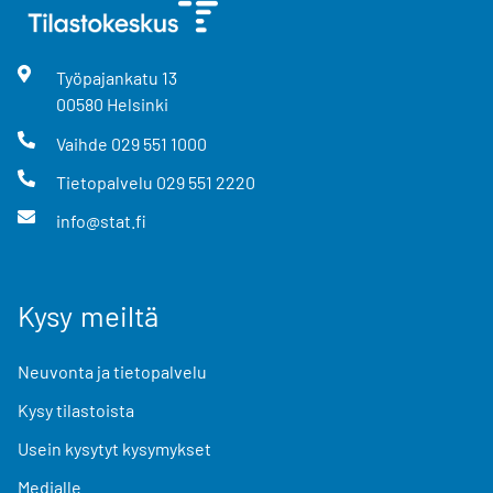
Työpajankatu
13
00580
Helsinki
Vaihde
029 551 1000
Tietopalvelu
029 551 2220
info@stat.fi
Kysy meiltä
Neuvonta ja tietopalvelu
Kysy tilastoista
Usein kysytyt kysymykset
Medialle