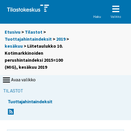
Valikko
Haku
Etusivu
>
Tilastot
>
Tuottajahintaindeksit
>
2019
>
kesäkuu
> Liitetaulukko 10.
Kotimarkkinoiden
perushintaindeksi 2015=100
(MIG), kesäkuu 2019
Avaa valikko
TILASTOT
Tuottajahintaindeksit