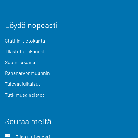
Löydä nopeasti
StatFin-tietokanta
Tilastotietokannat
Suomi lukuina
Rahanarvonmuunnin
Tulevat julkaisut
Tutkimusaineistot
Seuraa meitä
Tilaa uutisviesti