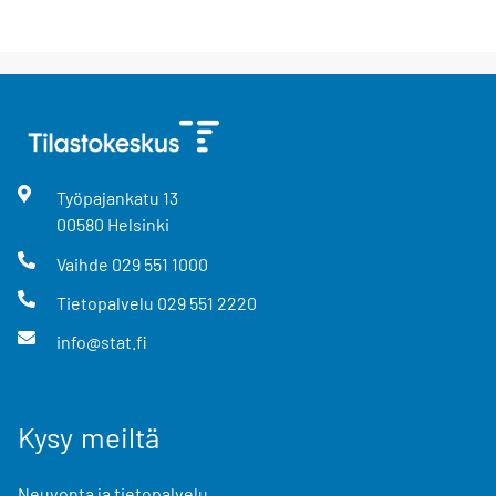
Työpajankatu
13
00580
Helsinki
Vaihde
029 551 1000
Tietopalvelu
029 551 2220
info@stat.fi
Kysy meiltä
Neuvonta ja tietopalvelu