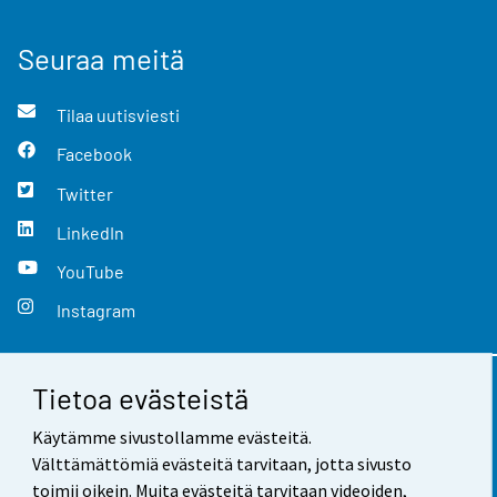
Seuraa meitä
Tilaa uutisviesti
Facebook
Twitter
LinkedIn
YouTube
Instagram
Tietoa evästeistä
Yhteystiedot
Käytämme sivustollamme evästeitä.
Palaute
Välttämättömiä evästeitä tarvitaan, jotta sivusto
toimii oikein. Muita evästeitä tarvitaan videoiden,
Käyttöehdot