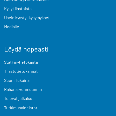
Kysy tilastoista
Usein kysytyt kysymykset
Medialle
Löydä nopeasti
StatFin-tietokanta
Tilastotietokannat
Suomi lukuina
Rahanarvonmuunnin
Tulevat julkaisut
Tutkimusaineistot