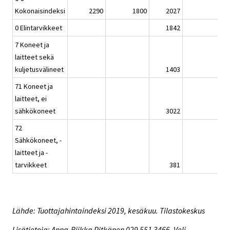
Kokonaisindeksi
2290
1800
2027
-
0 Elintarvikkeet
1842
7 Koneet ja
laitteet sekä
kuljetusvälineet
1403
-
71 Koneet ja
laitteet, ei
sähkökoneet
3022
-
72
Sähkökoneet, -
laitteet ja -
tarvikkeet
381
Lähde: Tuottajahintaindeksi 2019, kesäkuu. Tilastokeskus
Lisätietoja: Anna-Riikka Pitkänen 029 551 3466, Veli