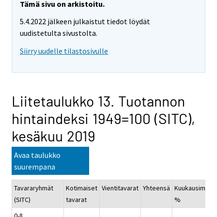
Tämä sivu on arkistoitu.
5.4.2022 jälkeen julkaistut tiedot löydät
uudistetulta sivustolta.
Siirry uudelle tilastosivulle
Liitetaulukko 13. Tuotannon
hintaindeksi 1949=100 (SITC),
kesäkuu 2019
Avaa taulukko
suurempana
Tavararyhmät
Kotimaiset
Vientitavarat
Yhteensä
Kuukausimuut
(SITC)
tavarat
%
0-8