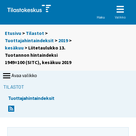
Valikko
Haku
Etusivu
>
Tilastot
>
Tuottajahintaindeksit
>
2019
>
kesäkuu
> Liitetaulukko 13.
Tuotannon hintaindeksi
1949=100 (SITC), kesäkuu 2019
Avaa valikko
TILASTOT
Tuottajahintaindeksit