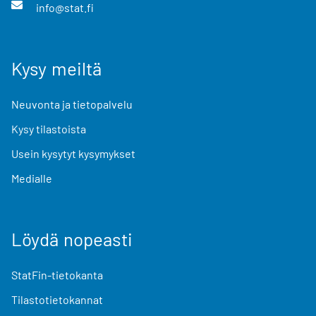
info@stat.fi
Kysy meiltä
Neuvonta ja tietopalvelu
Kysy tilastoista
Usein kysytyt kysymykset
Medialle
Löydä nopeasti
StatFin-tietokanta
Tilastotietokannat