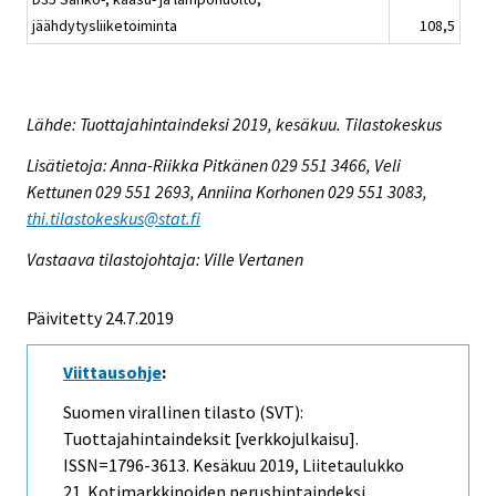
jäähdytysliiketoiminta
108,5
Lähde: Tuottajahintaindeksi 2019, kesäkuu. Tilastokeskus
Lisätietoja: Anna-Riikka Pitkänen 029 551 3466, Veli
Kettunen 029 551 2693, Anniina Korhonen 029 551 3083,
thi.tilastokeskus@stat.fi
Vastaava tilastojohtaja: Ville Vertanen
Päivitetty 24.7.2019
Viittausohje
:
Suomen virallinen tilasto (SVT):
Tuottajahintaindeksit [verkkojulkaisu].
ISSN=1796-3613.
Kesäkuu
2019, Liitetaulukko
21. Kotimarkkinoiden perushintaindeksi