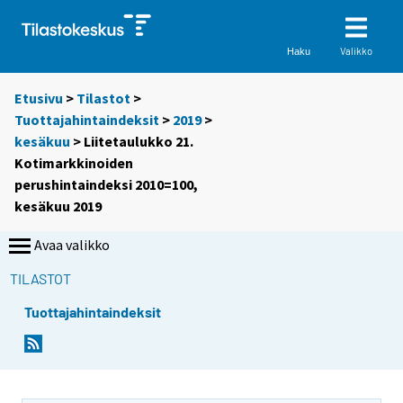
Valikko
Haku
Etusivu
>
Tilastot
>
Tuottajahintaindeksit
>
2019
>
kesäkuu
> Liitetaulukko 21.
Kotimarkkinoiden
perushintaindeksi 2010=100,
kesäkuu 2019
Avaa valikko
TILASTOT
Tuottajahintaindeksit