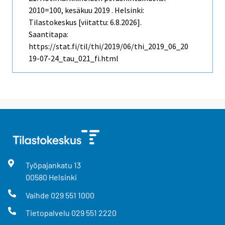
2010=100, kesäkuu 2019 . Helsinki:
Tilastokeskus [viitattu: 6.8.2026].
Saantitapa:
https://stat.fi/til/thi/2019/06/thi_2019_06_20
19-07-24_tau_021_fi.html
Työpajankatu
13
00580
Helsinki
Vaihde
029 551 1000
Tietopalvelu
029 551 2220