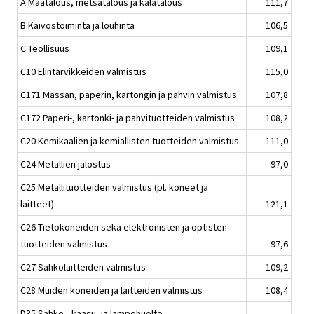
A Maatalous, metsätalous ja kalatalous
111,7
B Kaivostoiminta ja louhinta
106,5
C Teollisuus
109,1
C10 Elintarvikkeiden valmistus
115,0
C171 Massan, paperin, kartongin ja pahvin valmistus
107,8
C172 Paperi-, kartonki- ja pahvituotteiden valmistus
108,2
C20 Kemikaalien ja kemiallisten tuotteiden valmistus
111,0
C24 Metallien jalostus
97,0
C25 Metallituotteiden valmistus (pl. koneet ja
laitteet)
121,1
C26 Tietokoneiden sekä elektronisten ja optisten
tuotteiden valmistus
97,6
C27 Sähkölaitteiden valmistus
109,2
C28 Muiden koneiden ja laitteiden valmistus
108,4
D35 Sähkö-, kaasu- ja lämpöhuolto,