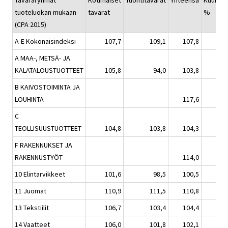
Tavararyhmät
Kotimaiset
Tuontitavarat
Yhteensä
Kuukaus
tuoteluokan mukaan
tavarat
%
(CPA 2015)
A-E Kokonaisindeksi
107,7
109,1
107,8
A MAA-, METSÄ- JA
KALATALOUSTUOTTEET
105,8
94,0
103,8
B KAIVOSTOIMINTA JA
LOUHINTA
117,6
C
TEOLLISUUSTUOTTEET
104,8
103,8
104,3
F RAKENNUKSET JA
RAKENNUSTYÖT
114,0
10 Elintarvikkeet
101,6
98,5
100,5
11 Juomat
110,9
111,5
110,8
13 Tekstiilit
106,7
103,4
104,4
14 Vaatteet
106,0
101,8
102,1