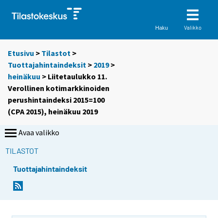
Valikko
Haku
Etusivu
>
Tilastot
>
Tuottajahintaindeksit
>
2019
>
heinäkuu
> Liitetaulukko 11.
Verollinen kotimarkkinoiden
perushintaindeksi 2015=100
(CPA 2015), heinäkuu 2019
Avaa valikko
TILASTOT
Tuottajahintaindeksit