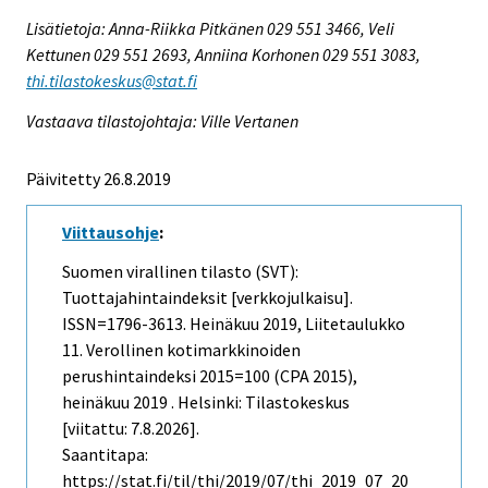
Lisätietoja: Anna-Riikka Pitkänen 029 551 3466, Veli
Kettunen 029 551 2693, Anniina Korhonen 029 551 3083,
thi.tilastokeskus@stat.fi
Vastaava tilastojohtaja: Ville Vertanen
Päivitetty 26.8.2019
Viittausohje
:
Suomen virallinen tilasto (SVT):
Tuottajahintaindeksit [verkkojulkaisu].
ISSN=1796-3613.
Heinäkuu
2019, Liitetaulukko
11. Verollinen kotimarkkinoiden
perushintaindeksi 2015=100 (CPA 2015),
heinäkuu 2019 . Helsinki: Tilastokeskus
[viitattu: 7.8.2026].
Saantitapa:
https://stat.fi/til/thi/2019/07/thi_2019_07_20