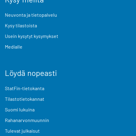
Neuvonta ja tietopalvelu
Kysy tilastoista
Usein kysytyt kysymykset
Medialle
Löydä nopeasti
StatFin-tietokanta
Tilastotietokannat
Suomi lukuina
Rahanarvonmuunnin
Tulevat julkaisut