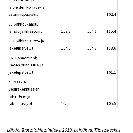
33 Koneiden ja
laitteiden korjaus- ja
asennuspalvelut
102,4
35 Sähkö, kaasu,
lämpö ja ilmastointi
112,3
154,8
115,4
351 Sähkön siirto- ja
jakelupalvelut
114,5
154,8
118,6
36 Luonnonvesi;
veden puhdistus- ja
jakelupalvelut
101,1
42 Maa- ja
vesirakennusalan
rakenteet ja
rakennustyöt
105,5
105,5
Lähde: Tuottajahintaindeksi 2019, heinäkuu. Tilastokeskus