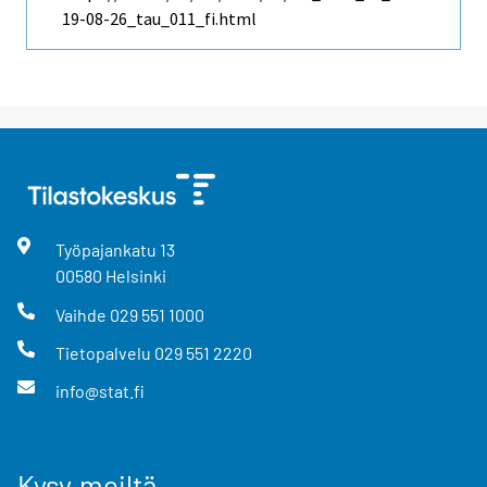
19-08-26_tau_011_fi.html
Työpajankatu
13
00580
Helsinki
Vaihde
029 551 1000
Tietopalvelu
029 551 2220
info@stat.fi
Kysy meiltä