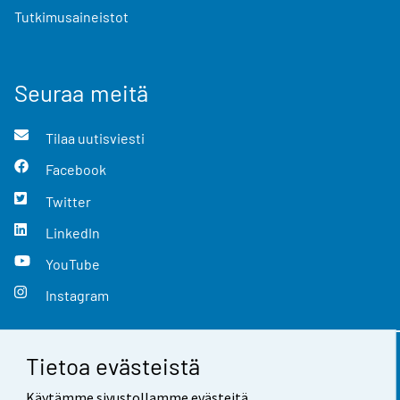
Tutkimusaineistot
Seuraa meitä
Tilaa uutisviesti
Facebook
Twitter
LinkedIn
YouTube
Instagram
Tietoa evästeistä
Yhteystiedot
Käytämme sivustollamme evästeitä.