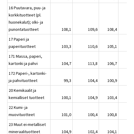
16 Puutavara, puu- ja
korkkituotteet (pl.
huonekalut); olki- ja
punontatuotteet
108,1
109,6
108,4
17 Paperi ja
paperituotteet
103,3
110,6
105,1
171 Massa, paperi,
kartonki ja pahvi
104,7
113,8
106,7
172 Paperi-, kartonki-
ja pahvituotteet
99,3
104,4
100,9
20 Kemikaalit ja
kemialliset tuotteet
100,1
104,9
103,4
22 Kumi- ja
muovituotteet
101,0
100,4
100,8
23 Muut ei-metalliset
mineraalituotteet
104,9
102,4
104,1