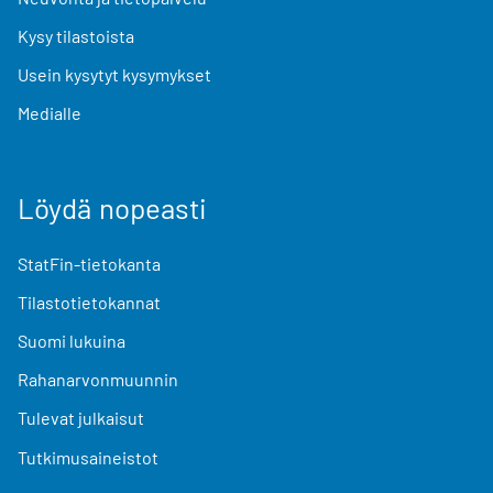
Kysy tilastoista
Usein kysytyt kysymykset
Medialle
Löydä nopeasti
StatFin-tietokanta
Tilastotietokannat
Suomi lukuina
Rahanarvonmuunnin
Tulevat julkaisut
Tutkimusaineistot