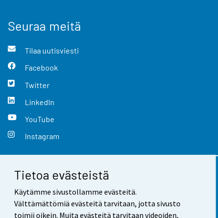
Seuraa meitä
Tilaa uutisviesti
Facebook
Twitter
LinkedIn
YouTube
Instagram
Tietoa evästeistä
Yhteystiedot
Käytämme sivustollamme evästeitä.
Palaute
Välttämättömiä evästeitä tarvitaan, jotta sivusto
toimii oikein. Muita evästeitä tarvitaan videoiden,
Käyttöehdot