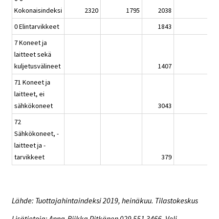
Kokonaisindeksi
2320
1795
2038
0 Elintarvikkeet
1843
7 Koneet ja
laitteet sekä
kuljetusvälineet
1407
71 Koneet ja
laitteet, ei
sähkökoneet
3043
72
Sähkökoneet, -
laitteet ja -
tarvikkeet
379
-
Lähde: Tuottajahintaindeksi 2019, heinäkuu. Tilastokeskus
Lisätietoja: Anna-Riikka Pitkänen 029 551 3466, Veli