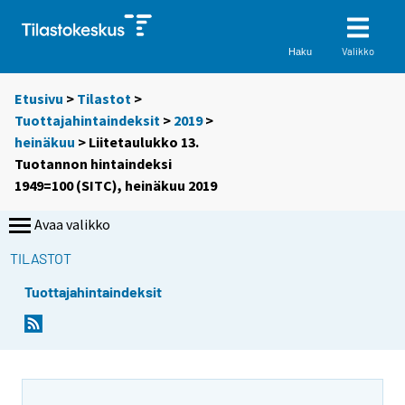
Valikko
Haku
Etusivu
>
Tilastot
>
Tuottajahintaindeksit
>
2019
>
heinäkuu
> Liitetaulukko 13.
Tuotannon hintaindeksi
1949=100 (SITC), heinäkuu 2019
Avaa valikko
TILASTOT
Tuottajahintaindeksit