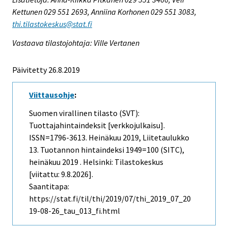
Kettunen 029 551 2693, Anniina Korhonen 029 551 3083,
thi.tilastokeskus@stat.fi
Vastaava tilastojohtaja: Ville Vertanen
Päivitetty 26.8.2019
Viittausohje
:
Suomen virallinen tilasto (SVT):
Tuottajahintaindeksit [verkkojulkaisu].
ISSN=1796-3613.
Heinäkuu
2019, Liitetaulukko
13. Tuotannon hintaindeksi 1949=100 (SITC),
heinäkuu 2019 . Helsinki: Tilastokeskus
[viitattu: 9.8.2026].
Saantitapa:
https://stat.fi/til/thi/2019/07/thi_2019_07_20
19-08-26_tau_013_fi.html