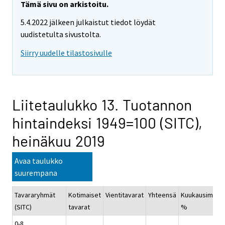
Tämä sivu on arkistoitu.
5.4.2022 jälkeen julkaistut tiedot löydät
uudistetulta sivustolta.
Siirry uudelle tilastosivulle
Liitetaulukko 13. Tuotannon
hintaindeksi 1949=100 (SITC),
heinäkuu 2019
Avaa taulukko
suurempana
Tavararyhmät
Kotimaiset
Vientitavarat
Yhteensä
Kuukausimuut
(SITC)
tavarat
%
0-8