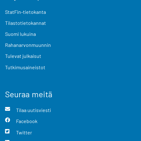
StatFin-tietokanta
Tilastotietokannat
Suomi lukuina
Rahanarvonmuunnin
Tulevat julkaisut
Tutkimusaineistot
Seuraa meitä
Tilaa uutisviesti
Facebook
Twitter