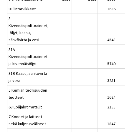
0 Elintarvikkeet
1636
3
Kivennäispolttoaineet,
-öljyt, kaasu,
sähkövirta ja vesi
4548
31A
Kivennäispolttoaineet
ja kivennäisöljyt
5740
31B Kaasu, sähkövirta
ja vesi
3251
5 Kemian teollisuuden
tuotteet
1624
68 Epäjalot metallit
2155
7 Koneet ja laitteet
sekä kuljetusvälineet
1847