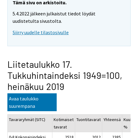
Tämä sivu on arkistoitu.
5.4.2022 jälkeen julkaistut tiedot löydät
uudistetulta sivustolta.
Siirry uudelle tilastosivulle
Liitetaulukko 17.
Tukkuhintaindeksi 1949=100,
heinäkuu 2019
Avaa taulukko
suurempana
Tavararyhmät (SITC)
Kotimaiset
Tuontitavarat
Yhteensä
Kuukau
tavarat
%
0-8 Kokonaisindeksi
2518
2012
2385