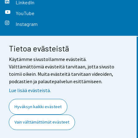
LinkedIn
YouTube
Instagram
Tietoa evästeistä
Yhteystiedot
Käytämme sivustollamme evästeitä.
Palaute
Välttämättömiä evästeitä tarvitaan, jotta sivusto
toimii oikein. Muita evästeitä tarvitaan videoiden,
Käyttöehdot
podcastien ja palautepalvelun esittämiseen.
Tietosuoja
Lue lisää evästeistä.
Saavutettavuus
Hyväksyn kaikki evästeet
Tietoa sivustosta
Vain välttämättömät evästeet
Evästeasetukset