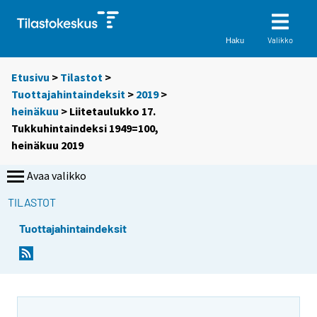
Valikko
Haku
Etusivu
>
Tilastot
>
Tuottajahintaindeksit
>
2019
>
heinäkuu
> Liitetaulukko 17.
Tukkuhintaindeksi 1949=100,
heinäkuu 2019
Avaa valikko
TILASTOT
Tuottajahintaindeksit