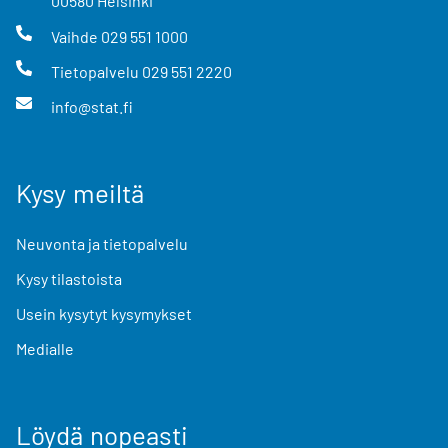
00580
Helsinki
Vaihde
029 551 1000
Tietopalvelu
029 551 2220
info@stat.fi
Kysy meiltä
Neuvonta ja tietopalvelu
Kysy tilastoista
Usein kysytyt kysymykset
Medialle
Löydä nopeasti