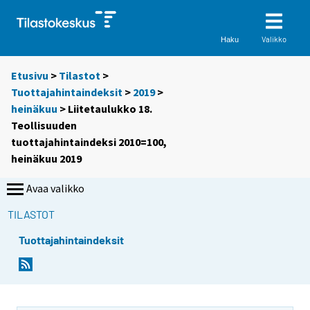
Valikko
Haku
Etusivu
>
Tilastot
>
Tuottajahintaindeksit
>
2019
>
heinäkuu
> Liitetaulukko 18.
Teollisuuden
tuottajahintaindeksi 2010=100,
heinäkuu 2019
Avaa valikko
TILASTOT
Tuottajahintaindeksit