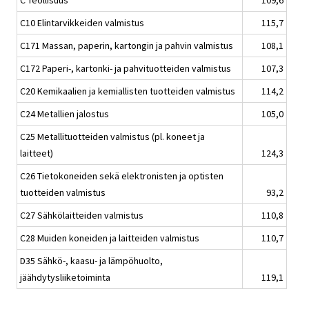
C Teollisuus
109,6
C10 Elintarvikkeiden valmistus
115,7
C171 Massan, paperin, kartongin ja pahvin valmistus
108,1
C172 Paperi-, kartonki- ja pahvituotteiden valmistus
107,3
C20 Kemikaalien ja kemiallisten tuotteiden valmistus
114,2
C24 Metallien jalostus
105,0
C25 Metallituotteiden valmistus (pl. koneet ja
laitteet)
124,3
C26 Tietokoneiden sekä elektronisten ja optisten
tuotteiden valmistus
93,2
C27 Sähkölaitteiden valmistus
110,8
C28 Muiden koneiden ja laitteiden valmistus
110,7
D35 Sähkö-, kaasu- ja lämpöhuolto,
jäähdytysliiketoiminta
119,1