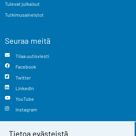
Tulevat julkaisut
Tutkimusaineistot
Seuraa meitä
Tilaa uutisviesti
Facebook
Twitter
LinkedIn
YouTube
Instagram
Tietoa evästeistä
Yhteystiedot