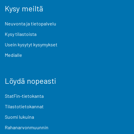
Kysy meiltä
Neuvonta ja tietopalvelu
Kysy tilastoista
Usein kysytyt kysymykset
Medialle
Löydä nopeasti
StatFin-tietokanta
Tilastotietokannat
Suomi lukuina
Rahanarvonmuunnin