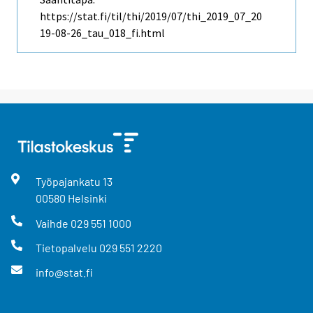
https://stat.fi/til/thi/2019/07/thi_2019_07_20
19-08-26_tau_018_fi.html
Työpajankatu
13
00580
Helsinki
Vaihde
029 551 1000
Tietopalvelu
029 551 2220
info@stat.fi