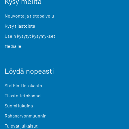
Kysy meiltä
Neuvonta ja tietopalvelu
Kysy tilastoista
Usein kysytyt kysymykset
Medialle
Löydä nopeasti
StatFin-tietokanta
Tilastotietokannat
Suomi lukuina
Rahanarvonmuunnin
Tulevat julkaisut