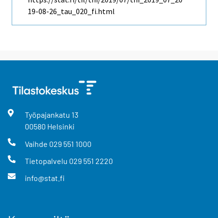
19-08-26_tau_020_fi.html
Työpajankatu
13
00580
Helsinki
Vaihde
029 551 1000
Tietopalvelu
029 551 2220
info@stat.fi