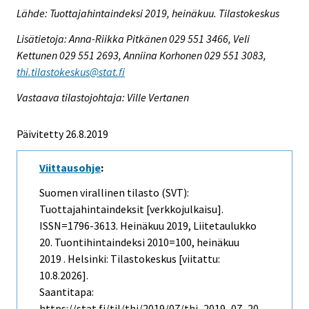
Lähde: Tuottajahintaindeksi 2019, heinäkuu. Tilastokeskus
Lisätietoja: Anna-Riikka Pitkänen 029 551 3466, Veli
Kettunen 029 551 2693, Anniina Korhonen 029 551 3083,
thi.tilastokeskus@stat.fi
Vastaava tilastojohtaja: Ville Vertanen
Päivitetty 26.8.2019
Viittausohje
:
Suomen virallinen tilasto (SVT):
Tuottajahintaindeksit [verkkojulkaisu].
ISSN=1796-3613.
Heinäkuu
2019, Liitetaulukko
20. Tuontihintaindeksi 2010=100, heinäkuu
2019 . Helsinki: Tilastokeskus [viitattu:
10.8.2026].
Saantitapa:
https://stat.fi/til/thi/2019/07/thi_2019_07_20