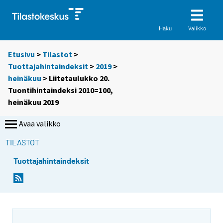
Valikko
Haku
Etusivu
>
Tilastot
>
Tuottajahintaindeksit
>
2019
>
heinäkuu
> Liitetaulukko 20.
Tuontihintaindeksi 2010=100,
heinäkuu 2019
Avaa valikko
TILASTOT
Tuottajahintaindeksit