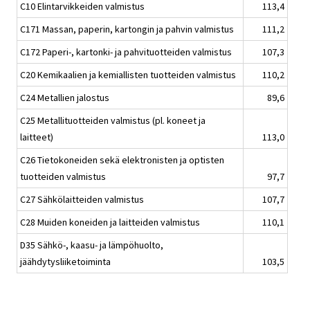
C10 Elintarvikkeiden valmistus
113,4
C171 Massan, paperin, kartongin ja pahvin valmistus
111,2
C172 Paperi-, kartonki- ja pahvituotteiden valmistus
107,3
C20 Kemikaalien ja kemiallisten tuotteiden valmistus
110,2
C24 Metallien jalostus
89,6
C25 Metallituotteiden valmistus (pl. koneet ja
laitteet)
113,0
C26 Tietokoneiden sekä elektronisten ja optisten
tuotteiden valmistus
97,7
C27 Sähkölaitteiden valmistus
107,7
C28 Muiden koneiden ja laitteiden valmistus
110,1
D35 Sähkö-, kaasu- ja lämpöhuolto,
jäähdytysliiketoiminta
103,5