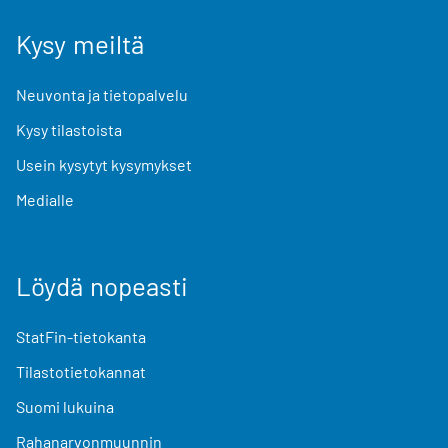
Kysy meiltä
Neuvonta ja tietopalvelu
Kysy tilastoista
Usein kysytyt kysymykset
Medialle
Löydä nopeasti
StatFin-tietokanta
Tilastotietokannat
Suomi lukuina
Rahanarvonmuunnin