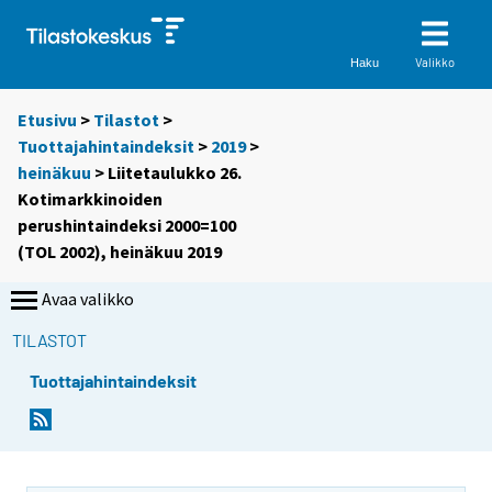
Valikko
Haku
Etusivu
>
Tilastot
>
Tuottajahintaindeksit
>
2019
>
heinäkuu
> Liitetaulukko 26.
Kotimarkkinoiden
perushintaindeksi 2000=100
(TOL 2002), heinäkuu 2019
Avaa valikko
TILASTOT
Tuottajahintaindeksit