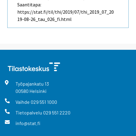
Saantitapa:
https://stat.fi/til/thi/2019/07/thi_2019_07_20
19-08-26_tau_026_fi.html
Työpajankatu
13
00580
Helsinki
Vaihde
029 551 1000
Tietopalvelu
029 551 2220
info@stat.fi