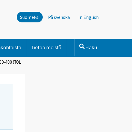
Suomeksi
På svenska
In English
nkohtaista
Tietoa meistä
Haku
000=100 (TOL