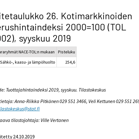
itetaulukko 26. Kotimarkkinoiden
rushintaindeksi 2000=100 (TOL
02), syyskuu 2019
araryhmät NACE-TOL:n mukaan
Pisteluku
 Sähkö-, kaasu- ja lämpöhuolto
254,6
e: Tuottajahintaindeksi 2019, syyskuu. Tilastokeskus
tietoja: Anna-Riikka Pitkänen 029 551 3466, Veli Kettunen 029 551 26
tilastokeskus@stat.fi
aava tilastojohtaja: Ville Vertanen
itetty 24.10.2019