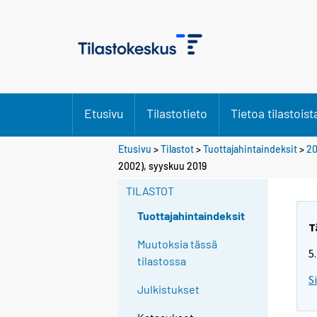
Etusivu
Tilastotieto
Tietoa tilastoist
Etusivu
>
Tilastot
>
Tuottajahintaindeksit
>
20
2002), syyskuu 2019
TILASTOT
Tuottajahintaindeksit
T
Muutoksia tässä
5
tilastossa
S
Julkistukset