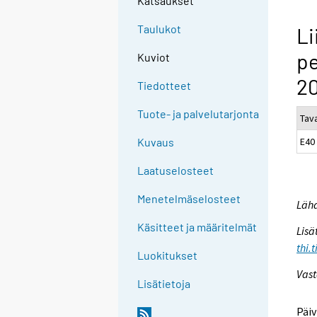
Katsaukset
Taulukot
Li
pe
Kuviot
20
Tiedotteet
Tuote- ja palvelutarjonta
Tav
E40
Kuvaus
Laatuselosteet
Menetelmäselosteet
Lähd
Käsitteet ja määritelmät
Lisä
thi.
Luokitukset
Vast
Lisätietoja
Päiv