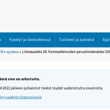
a
Kyselyt ja tiedonkeruut
Tuotteet ja palvelut
Aja
19
>
syyskuu
> Liitetaulukko 26. Kotimarkkinoiden perushintaindeksi 2
ämä sivu on arkistoitu.
.4.2022 jälkeen julkaistut tiedot löydät uudistetulta sivustolta.
iirry uudelle tilastosivulle