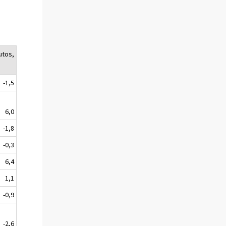
utos,
-1,5
6,0
-1,8
-0,3
6,4
1,1
-0,9
-2,6