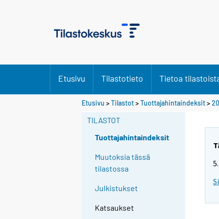
Etusivu
Tilastotieto
Tietoa tilastoist
Etusivu
>
Tilastot
>
Tuottajahintaindeksit
>
20
TILASTOT
Tuottajahintaindeksit
T
Muutoksia tässä
5
tilastossa
S
Julkistukset
Katsaukset