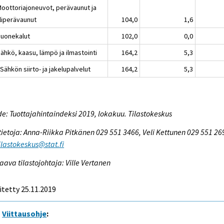
Moottoriajoneuvot, perävaunut ja
liperävaunut
104,0
1,6
Huonekalut
102,0
0,0
ähkö, kaasu, lämpö ja ilmastointi
164,2
5,3
Sähkön siirto- ja jakelupalvelut
164,2
5,3
e: Tuottajahintaindeksi 2019, lokakuu. Tilastokeskus
tietoja: Anna-Riikka Pitkänen 029 551 3466, Veli Kettunen 029 551 26
tilastokeskus@stat.fi
aava tilastojohtaja: Ville Vertanen
itetty 25.11.2019
Viittausohje
: