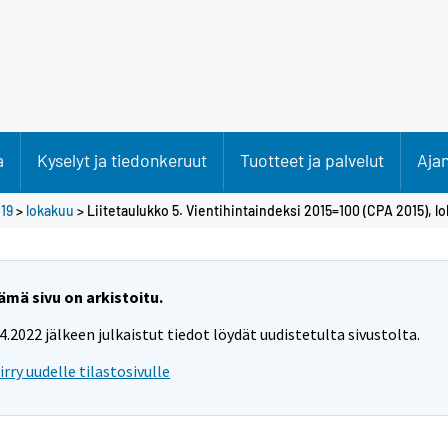
a
Kyselyt ja tiedonkeruut
Tuotteet ja palvelut
Aja
19
>
lokakuu
> Liitetaulukko 5. Vientihintaindeksi 2015=100 (CPA 2015), l
ämä sivu on arkistoitu.
.4.2022 jälkeen julkaistut tiedot löydät uudistetulta sivustolta.
iirry uudelle tilastosivulle