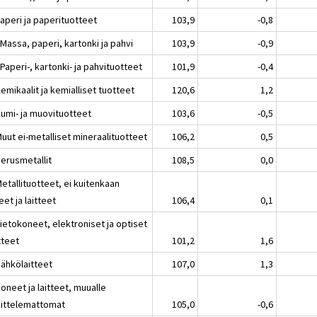
aperi ja paperituotteet
103,9
-0,8
Massa, paperi, kartonki ja pahvi
103,9
-0,9
Paperi-, kartonki- ja pahvituotteet
101,9
-0,4
emikaalit ja kemialliset tuotteet
120,6
1,2
Kumi- ja muovituotteet
103,6
-0,5
uut ei-metalliset mineraalituotteet
106,2
0,5
Perusmetallit
108,5
0,0
etallituotteet, ei kuitenkaan
et ja laitteet
106,4
0,1
ietokoneet, elektroniset ja optiset
tteet
101,2
1,6
Sähkölaitteet
107,0
1,3
oneet ja laitteet, muualle
kittelemattomat
105,0
-0,6