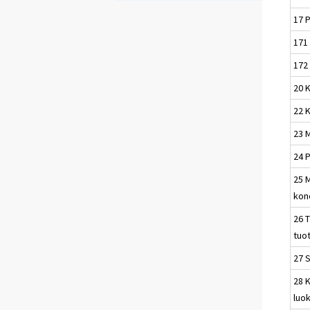
17 P
171 
172 
20 K
22 
23 M
24 
25 M
kone
26 T
tuo
27 
28 K
luo