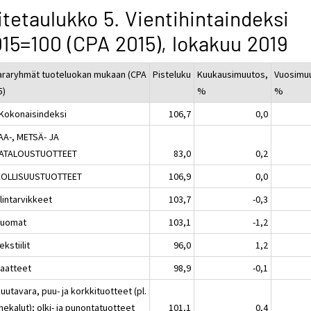
itetaulukko 5. Vientihintaindeksi
15=100 (CPA 2015), lokakuu 2019
araryhmät tuoteluokan mukaan (CPA
Pisteluku
Kuukausimuutos,
Vuosimu
5)
%
%
 Kokonaisindeksi
106,7
0,0
AA-, METSÄ- JA
ATALOUSTUOTTEET
83,0
0,2
EOLLISUUSTUOTTEET
106,9
0,0
lintarvikkeet
103,7
-0,3
Juomat
103,1
-1,2
ekstiilit
96,0
1,2
Vaatteet
98,9
-0,1
uutavara, puu- ja korkkituotteet (pl.
ekalut); olki- ja punontatuotteet
101,1
0,4