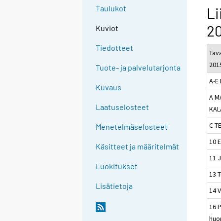
Taulukot
Li
20
Kuviot
Tiedotteet
Tav
201
Tuote- ja palvelutarjonta
A-E
Kuvaus
A M
Laatuselosteet
KAL
C T
Menetelmäselosteet
10 E
Käsitteet ja määritelmät
11 
Luokitukset
13 T
Lisätietoja
14 
16 P
huon