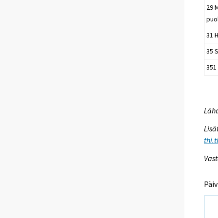
29 
puo
31 
35 S
351 
Lähd
Lisä
thi.
Vast
Päiv