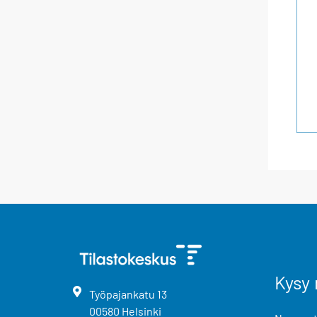
Kysy 
Työpajankatu
13
00580
Helsinki