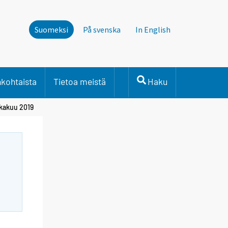
Suomeksi
På svenska
In English
nkohtaista
Tietoa meistä
Haku
okakuu 2019