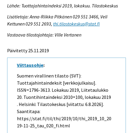
Lähde: Tuottajahintaindeksi 2019, lokakuu. Tilastokeskus
Lisätietoja: Anna-Riikka Pitkänen 029 551 3466, Veli
Kettunen 029 551 2693,
thi.tilastokeskus@stat.fi
Vastaava tilastojohtaja: Ville Vertanen
Päivitetty 25.11.2019
Viittausohje
:
Suomen virallinen tilasto (SVT):
Tuottajahintaindeksit [verkkojulkaisu].
ISSN=1796-3613.
Lokakuu
2019, Liitetaulukko
20. Tuontihintaindeksi 2010=100, lokakuu 2019
. Helsinki: Tilastokeskus [viitattu: 6.8.2026].
Saantitapa:
https://stat.fi/til/thi/2019/10/thi_2019_10_20
19-11-25_tau_020_fi.html