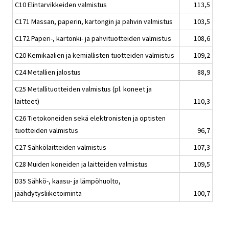
C10 Elintarvikkeiden valmistus
113,5
C171 Massan, paperin, kartongin ja pahvin valmistus
103,5
C172 Paperi-, kartonki- ja pahvituotteiden valmistus
108,6
C20 Kemikaalien ja kemiallisten tuotteiden valmistus
109,2
C24 Metallien jalostus
88,9
C25 Metallituotteiden valmistus (pl. koneet ja
laitteet)
110,3
C26 Tietokoneiden sekä elektronisten ja optisten
tuotteiden valmistus
96,7
C27 Sähkölaitteiden valmistus
107,3
C28 Muiden koneiden ja laitteiden valmistus
109,5
D35 Sähkö-, kaasu- ja lämpöhuolto,
jäähdytysliiketoiminta
100,7