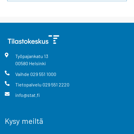
Työpajankatu
13
00580
Helsinki
Vaihde
029 551 1000
Tietopalvelu
029 551 2220
info@stat.fi
Kysy meiltä