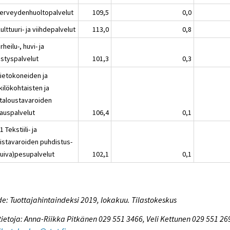
Terveydenhuoltopalvelut
109,5
0,0
ulttuuri- ja viihdepalvelut
113,0
0,8
rheilu-, huvi- ja
istyspalvelut
101,3
0,3
Tietokoneiden ja
kilökohtaisten ja
italoustavaroiden
jauspalvelut
106,4
0,1
1 Tekstiili- ja
kistavaroiden puhdistus-
kuiva)pesupalvelut
102,1
0,1
e: Tuottajahintaindeksi 2019, lokakuu. Tilastokeskus
tietoja: Anna-Riikka Pitkänen 029 551 3466, Veli Kettunen 029 551 26