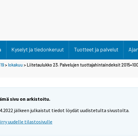
a
Kyselyt ja tiedonkeruut
Tuotteet ja palvelut
Aja
19
>
lokakuu
> Liitetaulukko 23. Palvelujen tuottajahintaindeksit 2015=100,
ämä sivu on arkistoitu.
.4.2022 jälkeen julkaistut tiedot löydät uudistetulta sivustolta.
iirry uudelle tilastosivulle