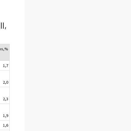
l,
os,%
1,7
2,0
2,3
1,9
1,6