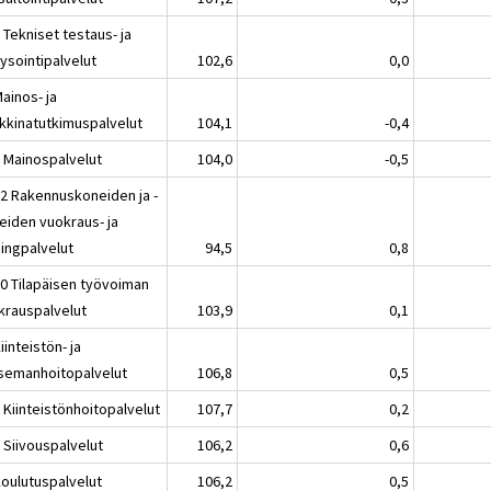
 Tekniset testaus- ja
ysointipalvelut
102,6
0,0
ainos- ja
kkinatutkimuspalvelut
104,1
-0,4
1 Mainospalvelut
104,0
-0,5
32 Rakennuskoneiden ja -
teiden vuokraus- ja
singpalvelut
94,5
0,8
20 Tilapäisen työvoiman
krauspalvelut
103,9
0,1
iinteistön- ja
semanhoitopalvelut
106,8
0,5
 Kiinteistönhoitopalvelut
107,7
0,2
 Siivouspalvelut
106,2
0,6
Koulutuspalvelut
106,2
0,5