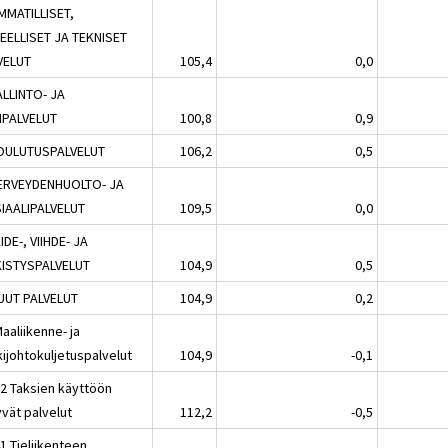
MMATILLISET,
TEELLISET JA TEKNISET
VELUT
105,4
0,0
ALLINTO- JA
IPALVELUT
100,8
0,9
OULUTUSPALVELUT
106,2
0,5
ERVEYDENHUOLTO- JA
IAALIPALVELUT
109,5
0,0
IDE-, VIIHDE- JA
KISTYSPALVELUT
104,9
0,5
UUT PALVELUT
104,9
0,2
aaliikenne- ja
kijohtokuljetuspalvelut
104,9
-0,1
32 Taksien käyttöön
tyvät palvelut
112,2
-0,5
1 Tieliikenteen