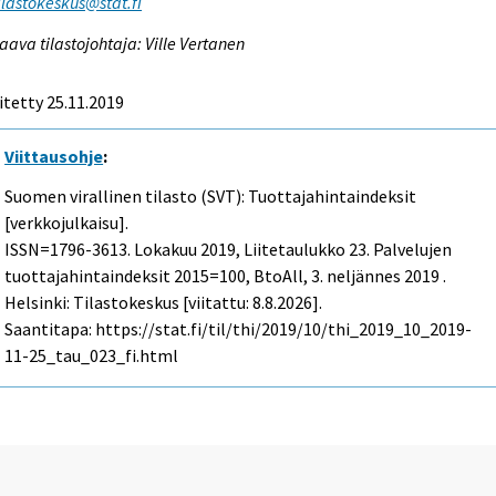
tilastokeskus@stat.fi
aava tilastojohtaja: Ville Vertanen
itetty 25.11.2019
Viittausohje
:
Suomen virallinen tilasto (SVT): Tuottajahintaindeksit
[verkkojulkaisu].
ISSN=1796-3613.
Lokakuu
2019, Liitetaulukko 23. Palvelujen
tuottajahintaindeksit 2015=100, BtoAll, 3. neljännes 2019 .
Helsinki: Tilastokeskus [viitattu: 8.8.2026].
Saantitapa: https://stat.fi/til/thi/2019/10/thi_2019_10_2019-
11-25_tau_023_fi.html