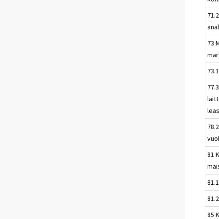
71.2
anal
73 M
mar
73.
77.
lait
lea
78.
vuo
81 K
mai
81.1
81.2
85 