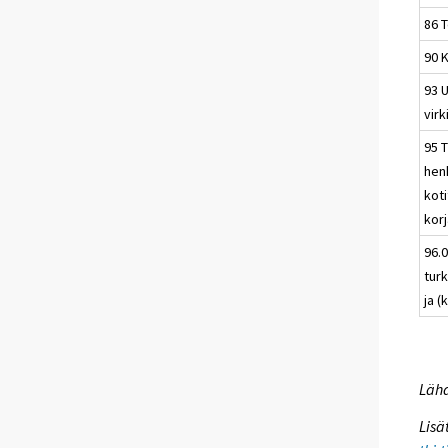
86 
90 K
93 U
virk
95 
hen
kot
kor
96.0
tur
ja (
Lähd
Lisä