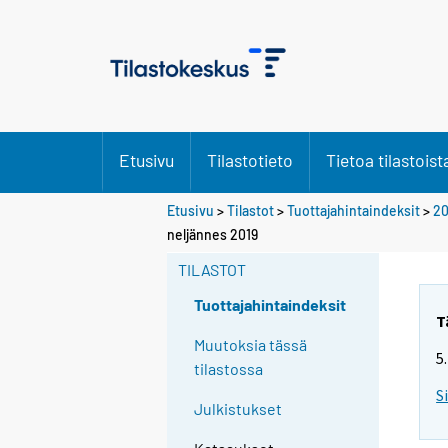
Etusivu
Tilastotieto
Tietoa tilastoist
Etusivu
>
Tilastot
>
Tuottajahintaindeksit
>
20
neljännes 2019
TILASTOT
Tuottajahintaindeksit
T
Muutoksia tässä
5
tilastossa
S
Julkistukset