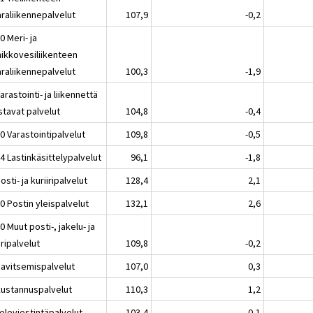
araliikennepalvelut
107,9
-0,2
0 Meri- ja
nikkovesiliikenteen
araliikennepalvelut
100,3
-1,9
arastointi- ja liikennettä
stavat palvelut
104,8
-0,4
0 Varastointipalvelut
109,8
-0,5
4 Lastinkäsittelypalvelut
96,1
-1,8
osti- ja kuriiripalvelut
128,4
2,1
0 Postin yleispalvelut
132,1
2,6
0 Muut posti-, jakelu- ja
iripalvelut
109,8
-0,2
Ravitsemispalvelut
107,0
0,3
Kustannuspalvelut
110,3
1,2
eleviestintäpalvelut
103,4
0,1