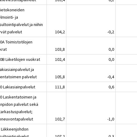
Tietokoneiden
lmointi- ja
ultointipalvelut ja niihin
tyvät palvelut
104,2
-0,2
0A Toimistotilojen
krat
103,8
0,0
0B Liiketilojen vuokrat
102,4
0,0
akiasiainpalvelut ja
kentatoimen palvelut
105,8
-0,4
0 Lakiasiainpalvelut
111,8
0,6
20 Laskentatoimen ja
anpidon palvelut sekä
ntarkastuspalvelut;
oneuvontapalvelut
102,7
-1,0
2 Liikkeenjohdon
ultointipalvelut
107,2
0,3