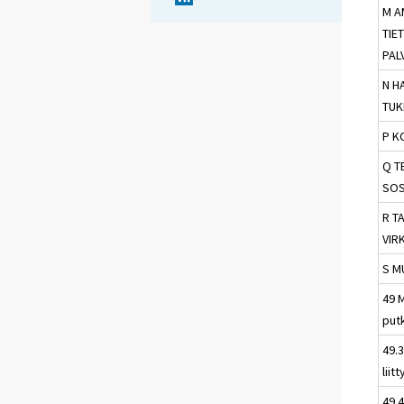
M A
TIE
PAL
N H
TUK
P K
Q T
SOS
R TA
VIR
S M
49 M
put
49.
liit
49.4