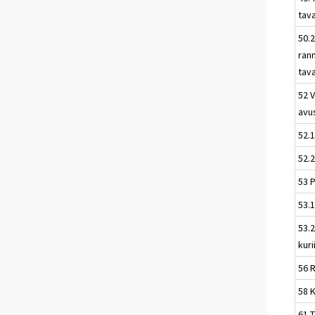
tav
50.2
ran
tav
52 V
avu
52.1
52.2
53 P
53.1
53.2
kuri
56 
58 
61 T