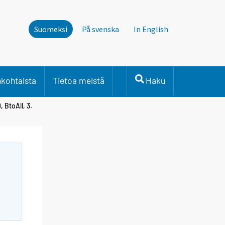
Suomeksi
På svenska
In English
nkohtaista
Tietoa meistä
Haku
 BtoAll, 3.