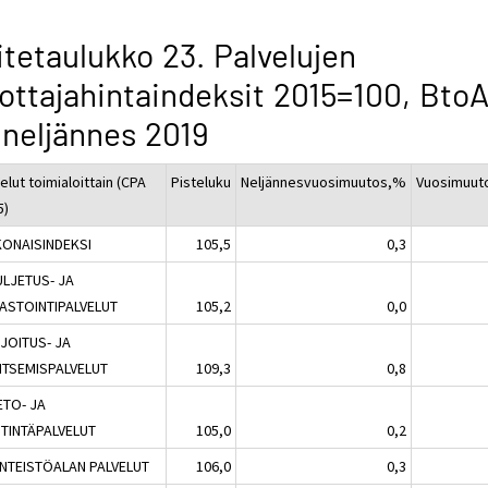
itetaulukko 23. Palvelujen
ottajahintaindeksit 2015=100, BtoAl
 neljännes 2019
elut toimialoittain (CPA
Pisteluku
Neljännesvuosimuutos,%
Vuosimuut
5)
ONAISINDEKSI
105,5
0,3
ULJETUS- JA
ASTOINTIPALVELUT
105,2
0,0
AJOITUS- JA
ITSEMISPALVELUT
109,3
0,8
IETO- JA
STINTÄPALVELUT
105,0
0,2
IINTEISTÖALAN PALVELUT
106,0
0,3