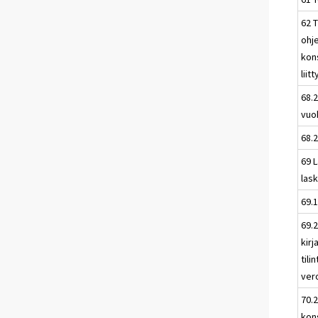
62 
ohje
kons
liit
68.2
vuo
68.2
69 L
las
69.1
69.
kirj
tili
ver
70.
kons