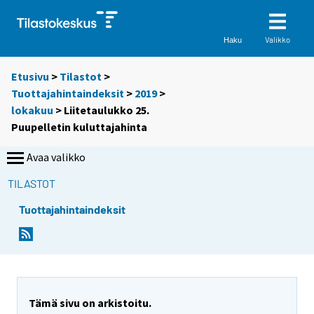
Valikko
Haku
Etusivu
>
Tilastot
>
Tuottajahintaindeksit
>
2019
>
lokakuu
> Liitetaulukko 25.
Puupelletin kuluttajahinta
Avaa valikko
TILASTOT
Tuottajahintaindeksit
Tämä sivu on arkistoitu.