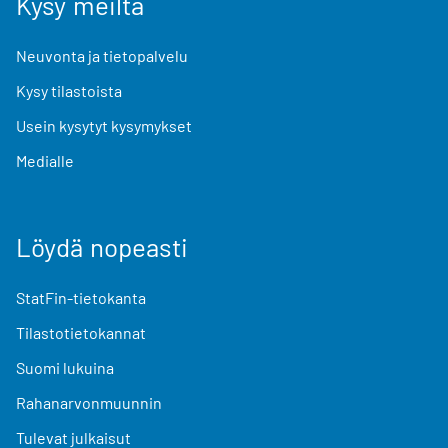
Kysy meiltä
Neuvonta ja tietopalvelu
Kysy tilastoista
Usein kysytyt kysymykset
Medialle
Löydä nopeasti
StatFin-tietokanta
Tilastotietokannat
Suomi lukuina
Rahanarvonmuunnin
Tulevat julkaisut