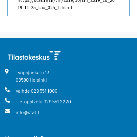
https://stat.fi/til/thi/2019/10/thi_2019_10_20
19-11-25_tau_025_fi.html
Työpajankatu
13
00580
Helsinki
Vaihde
029 551 1000
Tietopalvelu
029 551 2220
info@stat.fi