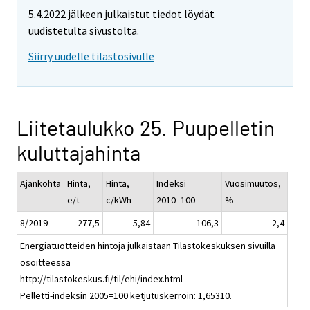
5.4.2022 jälkeen julkaistut tiedot löydät
uudistetulta sivustolta.
Siirry uudelle tilastosivulle
Liitetaulukko 25. Puupelletin
kuluttajahinta
Ajankohta
Hinta,
Hinta,
Indeksi
Vuosimuutos,
e/t
c/kWh
2010=100
%
8/2019
277,5
5,84
106,3
2,4
Energiatuotteiden hintoja julkaistaan Tilastokeskuksen sivuilla
osoitteessa
http://tilastokeskus.fi/til/ehi/index.html
Pelletti-indeksin 2005=100 ketjutuskerroin: 1,65310.