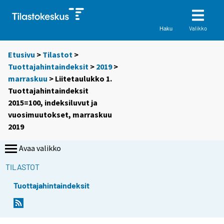
Valikko
Haku
Etusivu
>
Tilastot
>
Tuottajahintaindeksit
>
2019
>
marraskuu
> Liitetaulukko 1.
Tuottajahintaindeksit
2015=100, indeksiluvut ja
vuosimuutokset, marraskuu
2019
Avaa valikko
TILASTOT
Tuottajahintaindeksit