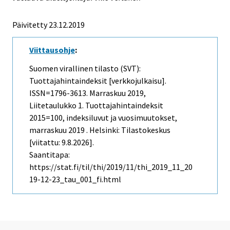
Päivitetty 23.12.2019
Viittausohje
:
Suomen virallinen tilasto (SVT):
Tuottajahintaindeksit [verkkojulkaisu].
ISSN=1796-3613.
Marraskuu
2019,
Liitetaulukko 1. Tuottajahintaindeksit
2015=100, indeksiluvut ja vuosimuutokset,
marraskuu 2019 . Helsinki: Tilastokeskus
[viitattu: 9.8.2026].
Saantitapa:
https://stat.fi/til/thi/2019/11/thi_2019_11_20
19-12-23_tau_001_fi.html