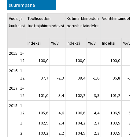
suurempana
Vuosi ja
Teollisuuden
Kotimarkkinoiden
Vientihintaindeksi
kuukausi
tuottajahintaindeksi
perushintaindeksi
Indeksi
%/v
Indeksi
%/v
Indeksi
%/v
2015
1-
12
100,0
100,0
100,0
2016
1-
12
97,7
-2,3
98,4
-1,6
96,8
-3,2
2017
1-
12
101,0
3,4
102,2
3,8
101,2
4,5
2018
1-
12
105,6
4,6
106,6
4,4
106,5
5,3
1
102,9
2,4
104,2
2,7
103,5
2,9
2
103,2
2,2
104,5
2,3
103,5
2,3