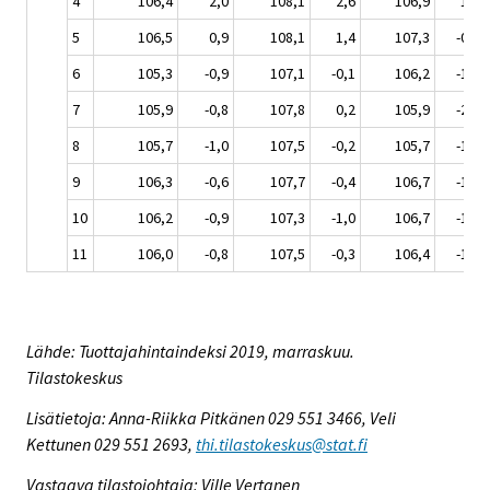
4
106,4
2,0
108,1
2,6
106,9
1,2
5
106,5
0,9
108,1
1,4
107,3
-0,1
6
105,3
-0,9
107,1
-0,1
106,2
-1,5
7
105,9
-0,8
107,8
0,2
105,9
-2,0
8
105,7
-1,0
107,5
-0,2
105,7
-1,8
9
106,3
-0,6
107,7
-0,4
106,7
-1,2
10
106,2
-0,9
107,3
-1,0
106,7
-1,5
11
106,0
-0,8
107,5
-0,3
106,4
-1,0
Lähde: Tuottajahintaindeksi 2019, marraskuu.
Tilastokeskus
Lisätietoja: Anna-Riikka Pitkänen 029 551 3466, Veli
Kettunen 029 551 2693,
thi.tilastokeskus@stat.fi
Vastaava tilastojohtaja: Ville Vertanen