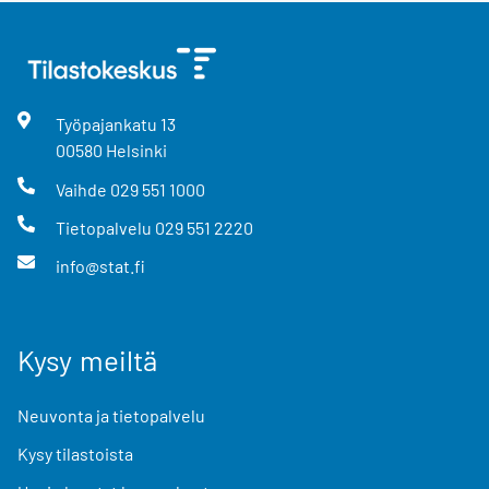
Työpajankatu
13
00580
Helsinki
Vaihde
029 551 1000
Tietopalvelu
029 551 2220
info@stat.fi
Kysy meiltä
Neuvonta ja tietopalvelu
Kysy tilastoista