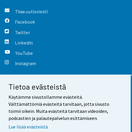
Tilaa uutisviesti
Facebook
Twitter
LinkedIn
YouTube
Instagram
Tietoa evästeistä
Yhteystiedot
Käytämme sivustollamme evästeitä.
Palaute
Välttämättömiä evästeitä tarvitaan, jotta sivusto
toimii oikein. Muita evästeitä tarvitaan videoiden,
Käyttöehdot
podcastien ja palautepalvelun esittämiseen.
Tietosuoja
Lue lisää evästeistä.