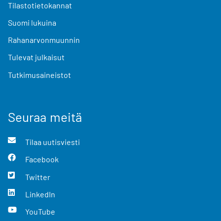
Tilastotietokannat
Suomi lukuina
Rahanarvonmuunnin
Tulevat julkaisut
Tutkimusaineistot
Seuraa meitä
Tilaa uutisviesti
Facebook
Twitter
LinkedIn
YouTube