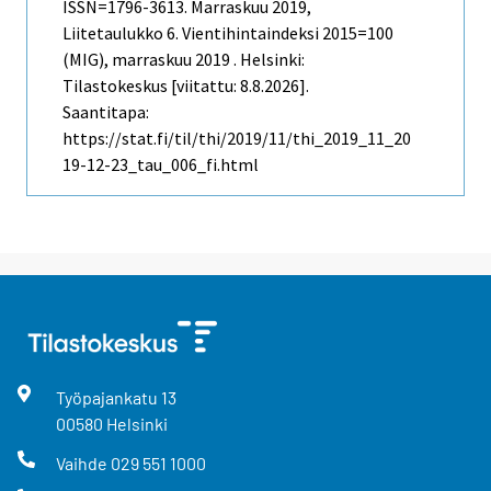
ISSN=1796-3613.
Marraskuu
2019,
Liitetaulukko 6. Vientihintaindeksi 2015=100
(MIG), marraskuu 2019 . Helsinki:
Tilastokeskus [viitattu: 8.8.2026].
Saantitapa:
https://stat.fi/til/thi/2019/11/thi_2019_11_20
19-12-23_tau_006_fi.html
Työpajankatu
13
00580
Helsinki
Vaihde
029 551 1000