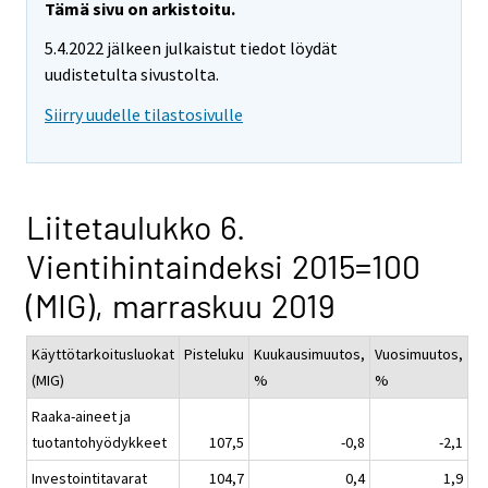
Tämä sivu on arkistoitu.
5.4.2022 jälkeen julkaistut tiedot löydät
uudistetulta sivustolta.
Siirry uudelle tilastosivulle
Liitetaulukko 6.
Vientihintaindeksi 2015=100
(MIG), marraskuu 2019
Käyttötarkoitusluokat
Pisteluku
Kuukausimuutos,
Vuosimuutos,
(MIG)
%
%
Raaka-aineet ja
tuotantohyödykkeet
107,5
-0,8
-2,1
Investointitavarat
104,7
0,4
1,9