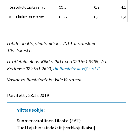
Kestokulutustavarat
99,5
0,7
4,1
Muut kulutustavarat
101,6
0,0
1,4
Lähde: Tuottajahintaindeksi 2019, marraskuu.
Tilastokeskus
Lisätietoja: Anna-Riikka Pitkänen 029 551 3466, Veli
Kettunen 029 551 2693,
thi.tilastokeskus@stat.fi
Vastaava tilastojohtaja: Ville Vertanen
Päivitetty 23.12.2019
Viittausohje
:
Suomen virallinen tilasto (SVT):
Tuottajahintaindeksit [verkkojulkaisu].