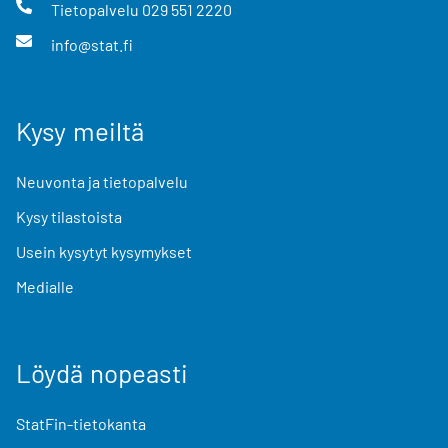
Tietopalvelu
029 551 2220
info@stat.fi
Kysy meiltä
Neuvonta ja tietopalvelu
Kysy tilastoista
Usein kysytyt kysymykset
Medialle
Löydä nopeasti
StatFin-tietokanta