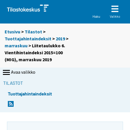
Valikko
Haku
Etusivu
>
Tilastot
>
Tuottajahintaindeksit
>
2019
>
marraskuu
> Liitetaulukko 6.
Vientihintaindeksi 2015=100
(MIG), marraskuu 2019
Avaa valikko
TILASTOT
Tuottajahintaindeksit