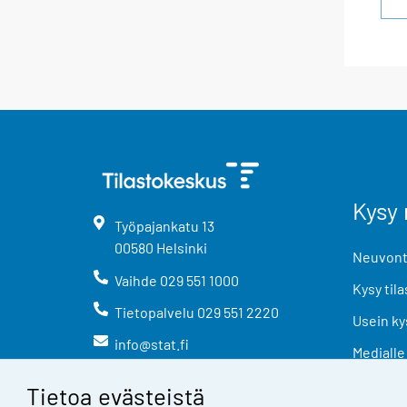
Kysy 
Työpajankatu
13
00580
Helsinki
Neuvonta
Vaihde
029 551 1000
Kysy tila
Tietopalvelu
029 551 2220
Usein ky
info@stat.fi
Medialle
Tietoa evästeistä