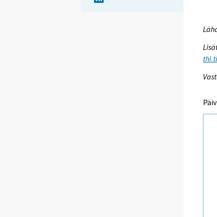
Lähd
Lisä
thi.
Vast
Päiv