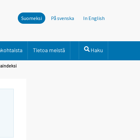
Suomeksi
På svenska
In English
nkohtaista
Tietoa meistä
Haku
taindeksi