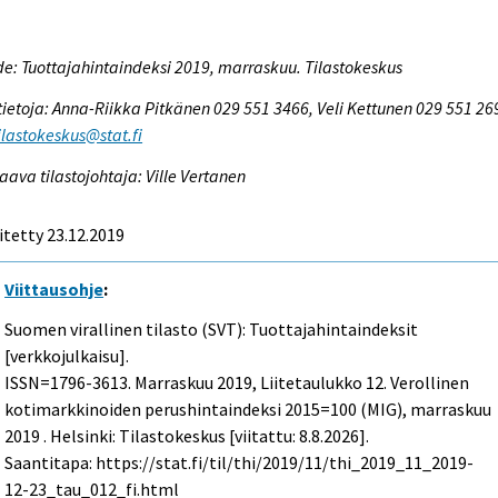
e: Tuottajahintaindeksi 2019, marraskuu. Tilastokeskus
tietoja: Anna-Riikka Pitkänen 029 551 3466, Veli Kettunen 029 551 26
tilastokeskus@stat.fi
aava tilastojohtaja: Ville Vertanen
itetty 23.12.2019
Viittausohje
:
Suomen virallinen tilasto (SVT): Tuottajahintaindeksit
[verkkojulkaisu].
ISSN=1796-3613.
Marraskuu
2019, Liitetaulukko 12. Verollinen
kotimarkkinoiden perushintaindeksi 2015=100 (MIG), marraskuu
2019 . Helsinki: Tilastokeskus [viitattu: 8.8.2026].
Saantitapa: https://stat.fi/til/thi/2019/11/thi_2019_11_2019-
12-23_tau_012_fi.html