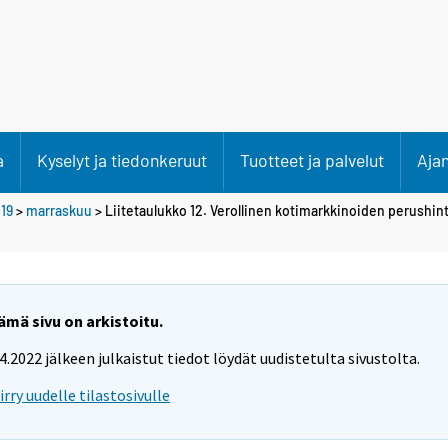
a
Kyselyt ja tiedonkeruut
Tuotteet ja palvelut
Aja
19
>
marraskuu
> Liitetaulukko 12. Verollinen kotimarkkinoiden perushin
ämä sivu on arkistoitu.
.4.2022 jälkeen julkaistut tiedot löydät uudistetulta sivustolta.
iirry uudelle tilastosivulle