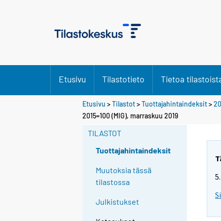
Etusivu
Tilastotieto
Tietoa tilastoist
Etusivu
>
Tilastot
>
Tuottajahintaindeksit
>
20
2015=100 (MIG), marraskuu 2019
TILASTOT
Tuottajahintaindeksit
T
Muutoksia tässä
5
tilastossa
S
Julkistukset