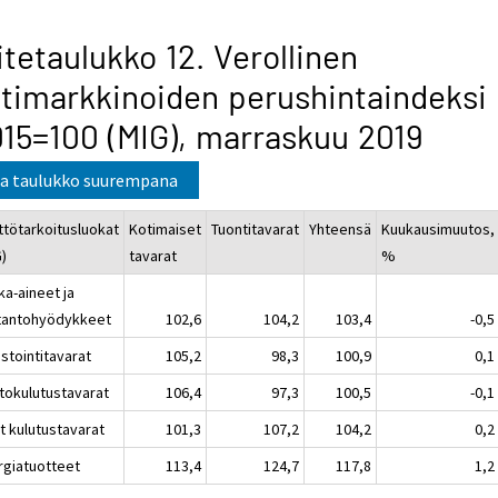
itetaulukko 12. Verollinen
timarkkinoiden perushintaindeksi
15=100 (MIG), marraskuu 2019
a taulukko suurempana
ttötarkoitusluokat
Kotimaiset
Tuontitavarat
Yhteensä
Kuukausimuutos,
G)
tavarat
%
ka-aineet ja
tantohyödykkeet
102,6
104,2
103,4
-0,5
stointitavarat
105,2
98,3
100,9
0,1
tokulutustavarat
106,4
97,3
100,5
-0,1
t kulutustavarat
101,3
107,2
104,2
0,2
rgiatuotteet
113,4
124,7
117,8
1,2