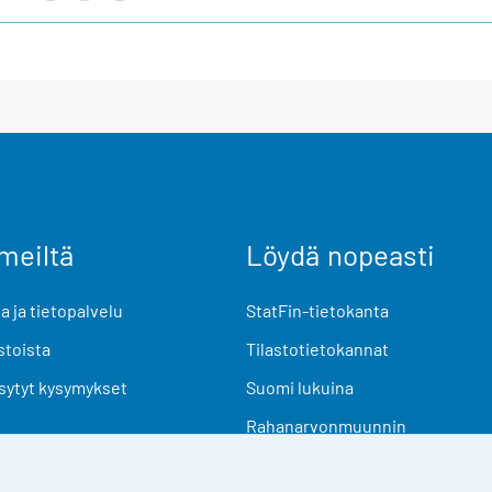
meiltä
Löydä nopeasti
 ja tietopalvelu
StatFin-tietokanta
stoista
Tilastotietokannat
sytyt kysymykset
Suomi lukuina
Rahanarvonmuunnin
Tulevat julkaisut