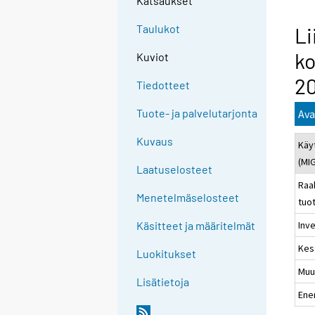
Katsaukset
Taulukot
Li
ko
Kuviot
20
Tiedotteet
Tuote- ja palvelutarjonta
Ava
Kuvaus
Käy
(MI
Laatuselosteet
Raa
Menetelmäselosteet
tuo
Inve
Käsitteet ja määritelmät
Kes
Luokitukset
Muu
Lisätietoja
Ene