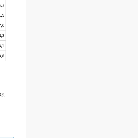
6,3
1,9
7,0
9,3
8,1
8,8
93,