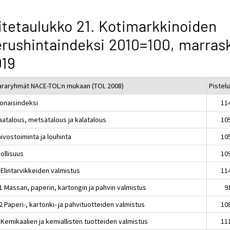
itetaulukko 21. Kotimarkkinoiden
rushintaindeksi 2010=100, marras
019
araryhmät NACE-TOL:n mukaan (TOL 2008)
Pistel
onaisindeksi
11
aatalous, metsätalous ja kalatalous
10
ivostoiminta ja louhinta
10
ollisuus
10
 Elintarvikkeiden valmistus
11
1 Massan, paperin, kartongin ja pahvin valmistus
9
 Paperi-, kartonki- ja pahvituotteiden valmistus
10
 Kemikaalien ja kemiallisten tuotteiden valmistus
11