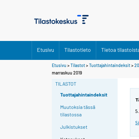
Etusivu
Tilastotieto
Tietoa tilastoist
Etusivu
>
Tilastot
>
Tuottajahintaindeksit
>
20
marraskuu 2019
TILASTOT
Tuottajahintaindeksit
T
Muutoksia tässä
5
tilastossa
S
Julkistukset