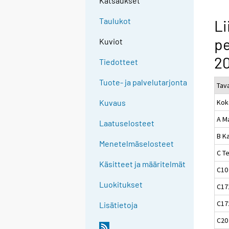
Katsaukset
Taulukot
Li
pe
Kuviot
2
Tiedotteet
Tuote- ja palvelutarjonta
Tav
Kok
Kuvaus
A M
Laatuselosteet
B Ka
Menetelmäselosteet
C Te
Käsitteet ja määritelmät
C10
Luokitukset
C17
C172
Lisätietoja
C20