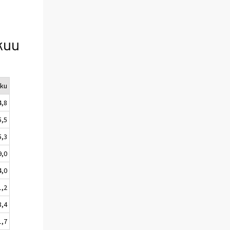
kuu
uku
4,8
5,5
5,3
9,0
4,0
1,2
8,4
1,7