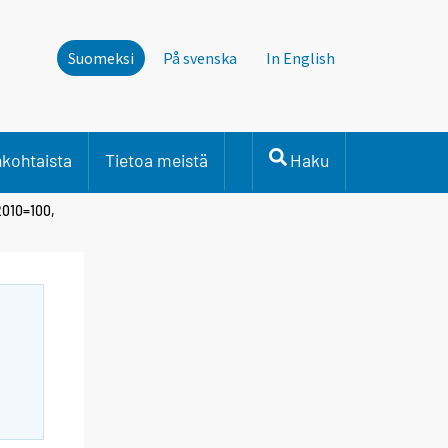
Suomeksi
På svenska
In English
nkohtaista
Tietoa meistä
Haku
2010=100,