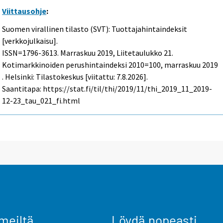
Viittausohje
:
Suomen virallinen tilasto (SVT): Tuottajahintaindeksit
[verkkojulkaisu].
ISSN=1796-3613.
Marraskuu
2019, Liitetaulukko 21.
Kotimarkkinoiden perushintaindeksi 2010=100, marraskuu 2019
. Helsinki: Tilastokeskus [viitattu: 7.8.2026].
Saantitapa: https://stat.fi/til/thi/2019/11/thi_2019_11_2019-
12-23_tau_021_fi.html
meiltä
Löydä nopeasti