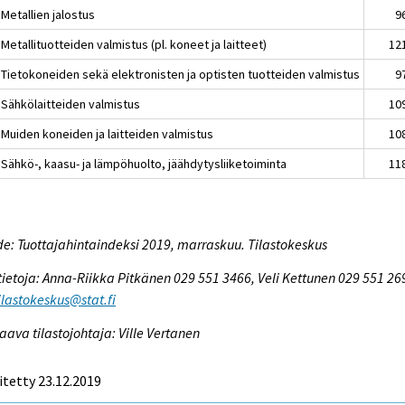
Metallien jalostus
9
Metallituotteiden valmistus (pl. koneet ja laitteet)
12
 Tietokoneiden sekä elektronisten ja optisten tuotteiden valmistus
9
 Sähkölaitteiden valmistus
10
 Muiden koneiden ja laitteiden valmistus
10
 Sähkö-, kaasu- ja lämpöhuolto, jäähdytysliiketoiminta
11
e: Tuottajahintaindeksi 2019, marraskuu. Tilastokeskus
tietoja: Anna-Riikka Pitkänen 029 551 3466, Veli Kettunen 029 551 26
tilastokeskus@stat.fi
aava tilastojohtaja: Ville Vertanen
itetty 23.12.2019