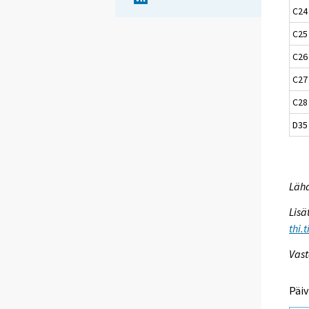
C24 
C25 
C26
C27
C28
D35
Lähd
Lisä
thi.
Vast
Päiv