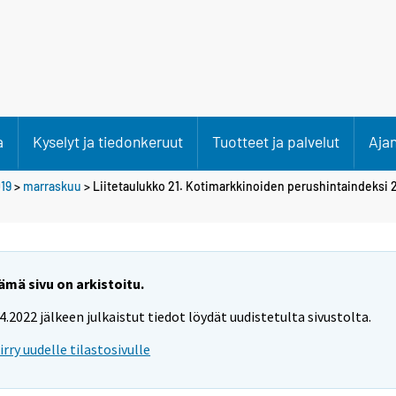
a
Kyselyt ja tiedonkeruut
Tuotteet ja palvelut
Aja
19
>
marraskuu
> Liitetaulukko 21. Kotimarkkinoiden perushintaindeksi 
ämä sivu on arkistoitu.
.4.2022 jälkeen julkaistut tiedot löydät uudistetulta sivustolta.
iirry uudelle tilastosivulle