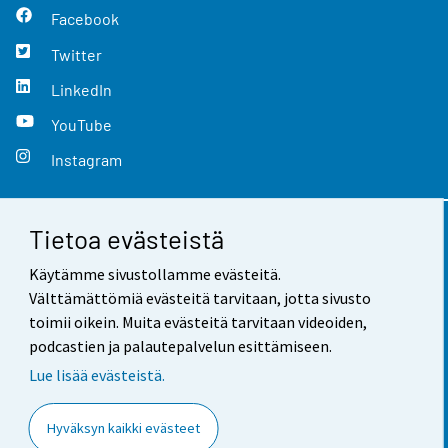
Facebook
Twitter
LinkedIn
YouTube
Instagram
Tietoa evästeistä
Yhteystiedot
Käytämme sivustollamme evästeitä.
Palaute
Välttämättömiä evästeitä tarvitaan, jotta sivusto
toimii oikein. Muita evästeitä tarvitaan videoiden,
Käyttöehdot
podcastien ja palautepalvelun esittämiseen.
Tietosuoja
Lue lisää evästeistä.
Saavutettavuus
Hyväksyn kaikki evästeet
Tietoa sivustosta