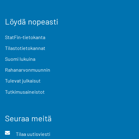
Löydä nopeasti
StatFin-tietokanta
Tilastotietokannat
Suomi lukuina
Rahanarvonmuunnin
Tulevat julkaisut
Tutkimusaineistot
Seuraa meitä
Tilaa uutisviesti