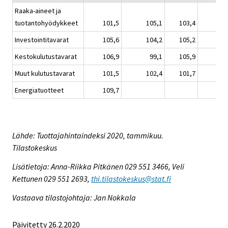
Raaka-aineet ja
tuotantohyödykkeet
101,5
105,1
103,4
Investointitavarat
105,6
104,2
105,2
Kestokulutustavarat
106,9
99,1
105,9
Muut kulutustavarat
101,5
102,4
101,7
Energiatuotteet
109,7
Lähde: Tuottajahintaindeksi 2020, tammikuu.
Tilastokeskus
Lisätietoja: Anna-Riikka Pitkänen 029 551 3466, Veli
Kettunen 029 551 2693,
thi.tilastokeskus@stat.fi
Vastaava tilastojohtaja: Jan Nokkala
Päivitetty 26.2.2020