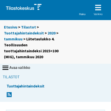
Valikko
Haku
Etusivu
>
Tilastot
>
Tuottajahintaindeksit
>
2020
>
tammikuu
> Liitetaulukko 4.
Teollisuuden
tuottajahintaindeksi 2015=100
(MIG), tammikuu 2020
Avaa valikko
TILASTOT
Tuottajahintaindeksit