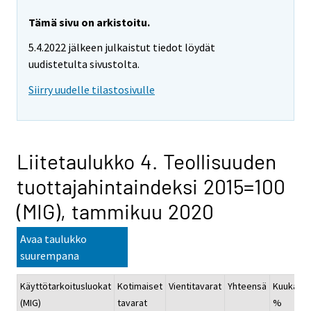
Tämä sivu on arkistoitu.
5.4.2022 jälkeen julkaistut tiedot löydät
uudistetulta sivustolta.
Siirry uudelle tilastosivulle
Liitetaulukko 4. Teollisuuden
tuottajahintaindeksi 2015=100
(MIG), tammikuu 2020
Avaa taulukko
suurempana
Käyttötarkoitusluokat
Kotimaiset
Vientitavarat
Yhteensä
Kuukausi
(MIG)
tavarat
%