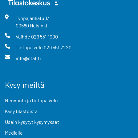
Työpajankatu
13
00580
Helsinki
Vaihde
029 551 1000
Tietopalvelu
029 551 2220
info@stat.fi
Kysy meiltä
Neuvonta ja tietopalvelu
Kysy tilastoista
Usein kysytyt kysymykset
Medialle