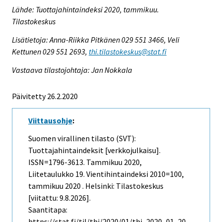
Lähde: Tuottajahintaindeksi 2020, tammikuu.
Tilastokeskus
Lisätietoja: Anna-Riikka Pitkänen 029 551 3466, Veli
Kettunen 029 551 2693,
thi.tilastokeskus@stat.fi
Vastaava tilastojohtaja: Jan Nokkala
Päivitetty 26.2.2020
Viittausohje
:
Suomen virallinen tilasto (SVT):
Tuottajahintaindeksit [verkkojulkaisu].
ISSN=1796-3613.
Tammikuu
2020,
Liitetaulukko 19. Vientihintaindeksi 2010=100,
tammikuu 2020 . Helsinki: Tilastokeskus
[viitattu: 9.8.2026].
Saantitapa:
https://stat.fi/til/thi/2020/01/thi_2020_01_20