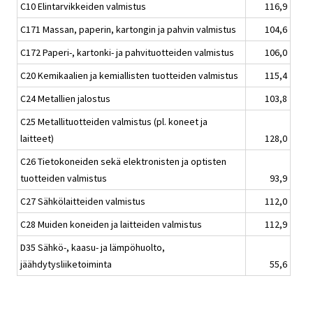
C10 Elintarvikkeiden valmistus
116,9
C171 Massan, paperin, kartongin ja pahvin valmistus
104,6
C172 Paperi-, kartonki- ja pahvituotteiden valmistus
106,0
C20 Kemikaalien ja kemiallisten tuotteiden valmistus
115,4
C24 Metallien jalostus
103,8
C25 Metallituotteiden valmistus (pl. koneet ja
laitteet)
128,0
C26 Tietokoneiden sekä elektronisten ja optisten
tuotteiden valmistus
93,9
C27 Sähkölaitteiden valmistus
112,0
C28 Muiden koneiden ja laitteiden valmistus
112,9
D35 Sähkö-, kaasu- ja lämpöhuolto,
jäähdytysliiketoiminta
55,6