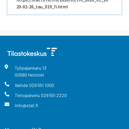
20-02-26_tau_019_fi.html
Työpajankatu
13
00580
Helsinki
Vaihde
029 551 1000
Tietopalvelu
029 551 2220
info@stat.fi