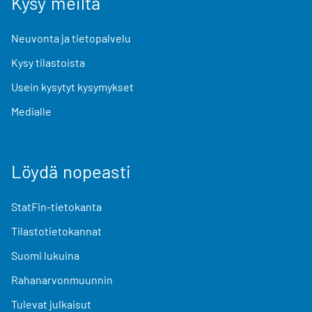
Kysy meiltä
Neuvonta ja tietopalvelu
Kysy tilastoista
Usein kysytyt kysymykset
Medialle
Löydä nopeasti
StatFin-tietokanta
Tilastotietokannat
Suomi lukuina
Rahanarvonmuunnin
Tulevat julkaisut