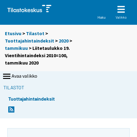
Valikko
Haku
Etusivu
>
Tilastot
>
Tuottajahintaindeksit
>
2020
>
tammikuu
> Liitetaulukko 19.
Vientihintaindeksi 2010=100,
tammikuu 2020
Avaa valikko
TILASTOT
Tuottajahintaindeksit